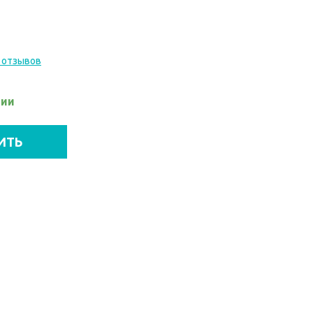
 отзывов
чии
ИТЬ