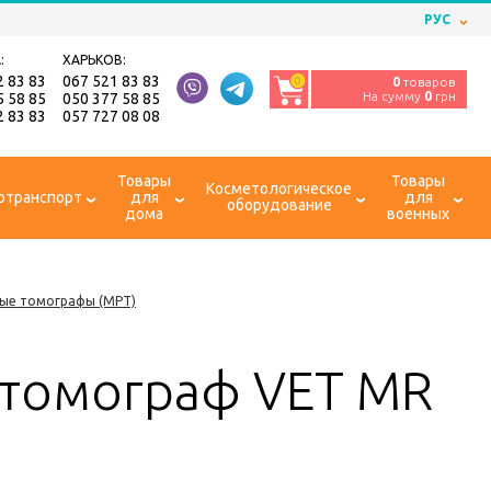
РУС
:
ХАРЬКОВ:
2 83 83
067 521 83 83
0
0
товаров
На сумму
0
грн
5 58 85
050 377 58 85
2 83 83
057 727 08 08
Товары
Товары
Косметологическое
отранспорт
для
для
оборудование
дома
военных
ые томографы (МРТ)
 томограф VET MR