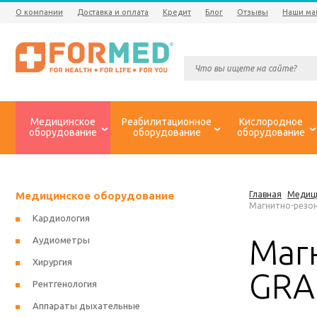
О компании
Доставка и оплата
Кредит
Блог
Отзывы
Наши ма
Медицинское
Реабилитационное
Кислородное
оборудование
оборудование
оборудование
Медицинское оборудование
Главная
Медиц
Магнитно-резо
Кардиология
Маг
Аудиометры
Хирургия
GRA
Рентгенология
Аппараты дыхательные