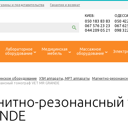
газины и представительства
Гарантия и возврат
КИЕВ:
ОДЕССА
050 183 83 83
050 42
067 576 23 23
067 62
044 209 05 21
098 32
Лабораторное
Медицинская
Массажное
Электр
оборудование
мебель
оборудование
инское оборудование
УЗИ аппараты, МРТ аппараты
Магнитно-резонансн
нансный томограф VET MR GRANDE
нитно-резонансный
NDE