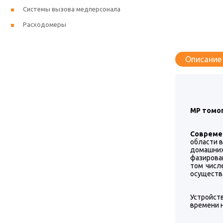
Системы вызова медперсонала
Расходомеры
Описание
МР томо
Совреме
области 
домашних
фазирова
том числ
осуществ
Устройст
времени 