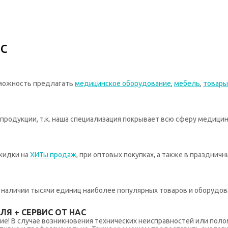
с
зможность предлагать
медицинское оборудование
,
мебель
,
товары
родукции, т.к. наша специализация покрывает всю сферу медицин
кидки на
ХИТы продаж
, при оптовых покупках, а также в празднич
 в наличии тысячи единиц наиболее популярных товаров и оборудов
Я + СЕРВИС ОТ НАС
ние! В случае возникновения технических неисправностей или поло