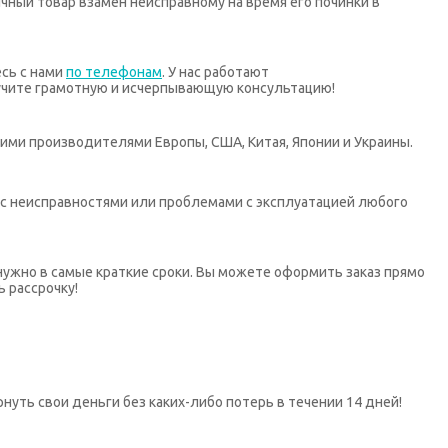
ный товар взамен неисправному на время его починки в
есь с нами
по телефонам
. У нас работают
учите грамотную и исчерпывающую консультацию!
ими производителями Европы, США, Китая, Японии и Украины.
х с неисправностями или проблемами с эксплуатацией любого
нужно в самые краткие сроки. Вы можете оформить заказ прямо
ь рассрочку!
нуть свои деньги без каких-либо потерь в течении 14 дней!