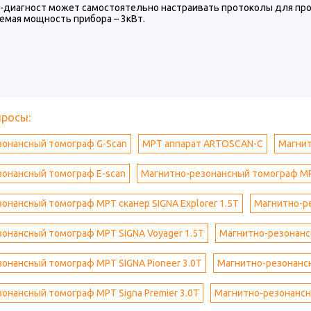
-диагност может самостоятельно настраивать протоколы для пр
емая мощность прибора – 3кВт.
просы:
зонансный томограф G-Scan
МРТ аппарат ARTOSCAN-C
Магнит
зонансный томограф E-scan
Магнитно-резонансный томограф МРТ 
онансный томограф МРТ сканер SIGNA Explorer 1.5T
Магнитно-ре
онансный томограф МРТ SIGNA Voyager 1.5T
Магнитно-резонансн
онансный томограф МРТ SIGNA Pioneer 3.0T
Магнитно-резонансн
онансный томограф МРТ Signa Premier 3.0T
Магнитно-резонансн