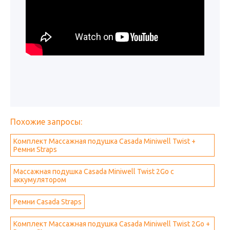
Похожие запросы:
Комплект Массажная подушка Casada Miniwell Twist +
Ремни Straps
Массажная подушка Casada Miniwell Twist 2Go с
аккумулятором
Ремни Casada Straps
Комплект Массажная подушка Casada Miniwell Twist 2Go +