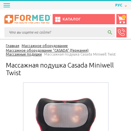
РУС
0
КАТАЛОГ
Главная
Массажное оборудование
Массажное оборудование "CASADA" (Германия)
Массажные подушки
Массажная подушка Casada Miniwell Twist
Массажная подушка Casada Miniwell
Twist