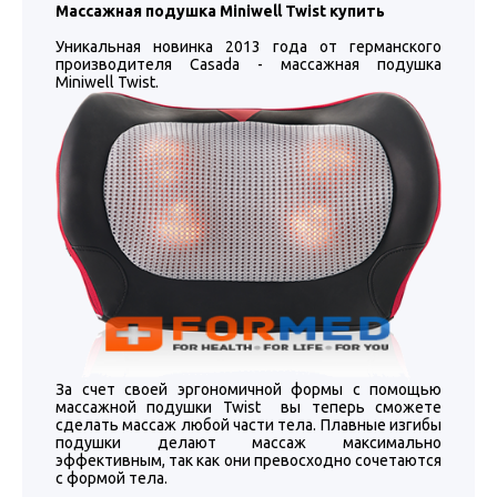
Массажная подушка Miniwell Twist купить
Уникальная новинка 2013 года от германского
производителя Casada - массажная подушка
Miniwell Twist.
За счет своей эргономичной формы с помощью
массажной подушки Twist вы теперь сможете
сделать массаж любой части тела. Плавные изгибы
подушки делают массаж максимально
эффективным, так как они превосходно сочетаются
с формой тела.