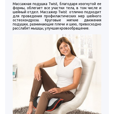
Массажная подушка Twist, благодаря изогнутой ее
формы, облегает все участки тела, в том числе и
шейный отдел. Массажер Twist отлично подходит
для проведения профилактических мер шейного
остеохондроза. Круговые мягкие движения
подушки, разминающие плечи и шею, превосходно
расслабят мышцы, улучшая кровообращение.