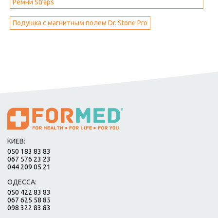
Ремни Straps
Подушка с магнитным полем Dr. Stone Pro
КИЕВ:
050 183 83 83
067 576 23 23
044 209 05 21
ОДЕССА:
050 422 83 83
067 625 58 85
098 322 83 83