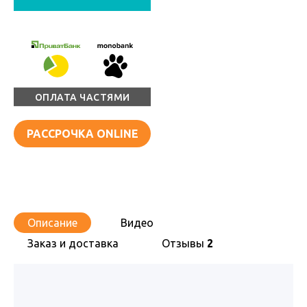
ОПЛАТА ЧАСТЯМИ
РАССРОЧКА ONLINE
Описание
Видео
Заказ и доставка
Отзывы
2