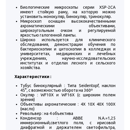
Биологические микроскопы серии XSP-2CA
имеют стойкую раму, на которую можно
установить монокуляр, бинокуляр, тринокуляр.
Микроскоп оснащен высококачественными
ахроматическими объективами,
широкоугольным очком и регулируемой
яркостью галогенной лампы.
Широко используется для клинического
обследования, демонстрации обучения по
бактериоскопии и цитоскопии в колледжах и
университетах, медицинских и лечебных
учреждениях, научно-исследовательских
институтах и отделах лесного и сельского
хозяйства.
Характеристики :
Тубус бинокулярный : Типа Seidentopf, наклон
45°, с возможностью оборота на 360º
Окуляр : WF10X и WF16X (с широким полем
зрения)
Объективы ахроматические : 4X 10X 40X 100X
(масло)
Револьвер : на 4 объектива
Конденсор : ABBE N.A.=1,25
иммерсионный,светлого поля, с ирисовой
диафрагмой и держателем светофильтра,