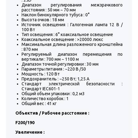
: ±5D
Диапазон регулирования межзрачкового
расстояния : 50 мм ~ 70 мм
Наклон бинокулярного тубуса : 0°
Высота очков : 18 мм
Источник освещения : Галогенная лампа 12 В /
100 Вт
Тип освещения : 6° коаксиальное освещение
Коаксиальное освещение : >20000 люкс
Максимальная длина разложенного кронштейна
: 870 мм
Регулируемый диапазон перемещения по
вертикали : 700 мм ~ 1100 м
Диапазон точной регулировки : 30 мм
Параметры питания : ~220 В /50
Мощность : 120 Вт
Предохранитель : ~250 Вт; 1,25 A
Стандарт электрической безопасности :
Стандарт IEC601-1
Общий объем упаковки : 0,2 м3
Количество коробок : 1
Общий вес : 41 кг
Объектив / Рабочее расстояние :
F200/190
Увеличение :