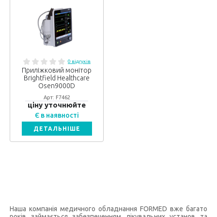
0 відгуків
Приліжковий монітор
Brightfield Healthcare
Osen9000D
Арт: F7462
ціну уточнюйте
Є в наявності
ДЕТАЛЬНІШЕ
Наша компанія медичного обладнання FORMED вже багато
років займається забезпеченням лікувальних установ та