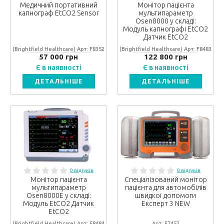
Медичний портативний
Монітор пацієнта
капнограф EtCO2 Sensor
мультипараметр
Osen8000 у складі:
Модуль капнографі EtCO2
Датчик EtCO2
(Brightfield Healthcare) Арт: F8352
(Brightfield Healthcare) Арт: F8483
57 000 грн
122 800 грн
Є в наявності
Є в наявності
ДЕТАЛЬНІШЕ
ДЕТАЛЬНІШЕ
0 відгуків
0 відгуків
Монітор пацієнта
Спеціалізований монітор
мультипараметр
пацієнта для автомобілів
Osen8000Е у складі:
швидкої допомоги
Модуль EtCO2 Датчик
Експерт 3 NEW
EtCO2
(Brightfield Healthcare) Арт: F8484
Арт: F7452