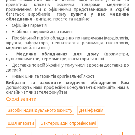
приватних клієнтів якісними товарами медичного
призначення. Ми є офіційними представниками в Україні
багатьох виробників, тому
купити у нас медичне
обладнання
- вигідно, просто та надійно!
Офіційна гарантія
Найбільш широкий асортимент
Профільний підбір обладнання по напрямкам (кардіологія,
хірургія, лабораторія, неонатологія, реанімація, гінекологія,
медичні меблі та інші)
Медичне обладнання для дому
(дозиметри,
пульсоксиметри, термометри, іонізатори та інші)
Доставка по всій Україні, у тому числі адресна доставка до
дверей
Низькі ціни та гарантія оригінальної якості
Вибрати та замовити медичне обладнання
Вам
допоможуть наші професійні консультанти: напишіть нам в
онлайн чат чи зателефонуйте!
Схожі запити:
Засоби індивідуального захисту
Дезінфекція
ШВЛ апарати
Бактерицидні опромінювачі