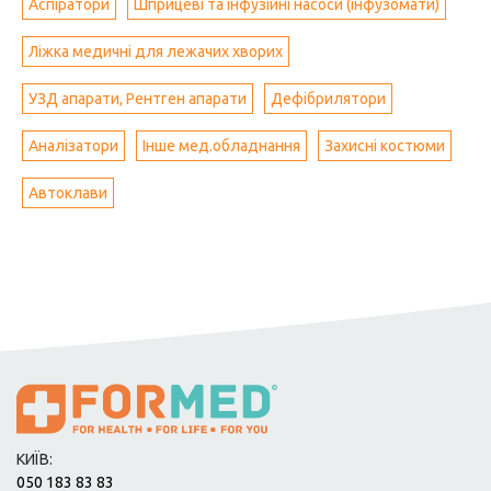
Аспіратори
Шприцеві та інфузійні насоси (інфузомати)
Ліжка медичні для лежачих хворих
УЗД апарати, Рентген апарати
Дефібрилятори
Аналізатори
Інше мед.обладнання
Захисні костюми
Автоклави
КИЇВ:
050 183 83 83