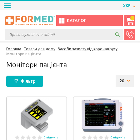
УКР
0
КАТАЛОГ
Головна
Товари для дому
Засоби захисту від коронавірусу
Монітори пацієнта
Монітори пацієнта
Фільтр
0 відгуків
0 відгуків