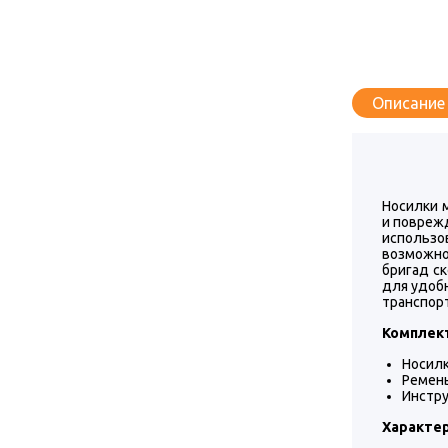
Описание
Носилки 
и повреж
использо
возможно
бригад с
для удоб
транспор
Комплек
Носилк
Ремень 
Инстру
Характер