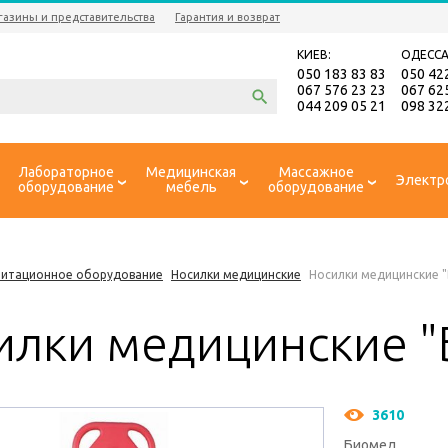
газины и представительства
Гарантия и возврат
КИЕВ:
ОДЕССА
050 183 83 83
050 42
067 576 23 23
067 62
044 209 05 21
098 32
Лабораторное
Медицинская
Массажное
Электр
оборудование
мебель
оборудование
литационное оборудование
Носилки медицинские
Носилки медицинские 
илки медицинские 
3610
Биомед