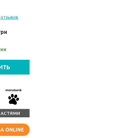
 отзывов
грн
чии
ИТЬ
ЧАСТЯМИ
А ONLINE