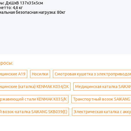
ры: ДхШхВ 137х35х5см
етто: 4,6 кг
альная безопасная нагрузка: 80кг
просы:
ицинские A19
Носилки
Смотровая кушетка з электроприводо
цинские (каталка) KENMAK K034/2K
Медицинская каталка SAIKA
нержавеющей стали KENMAK K035/K
Транспортный возок SAIKANG
 возок-каталка SAIKANG SKB039(E)
Электрическая каталка с ак