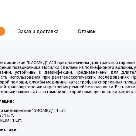
Заказ и доставка
Отзывы
медицинские "БИОМЕД" A13 предназначены для транспортировки 
дения позвоночника. Носилки сделаны из полиэфирного волокна, 
вании, устойчивы к дезинфекции. Предназначены для длите
сть использования при рентгеноскопических исследованиях. П
корой помощи, службы медицины катастроф, на спортивных площа
ной транспортировки и крепления ремней безопасности. Есть воз
тировки пациента на автомобиле скорой помощи, носилки закрепл
тация :
и медицинские "БИОМЕД" : 1 шт.
: 1 шт.
кция : 1 шт.
истики :