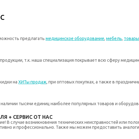
с
зможность предлагать
медицинское оборудование
,
мебель
,
товары
родукции, т.к. наша специализация покрывает всю сферу медицин
кидки на
ХИТы продаж
, при оптовых покупках, а также в празднич
 в наличии тысячи единиц наиболее популярных товаров и оборудов
Я + СЕРВИС ОТ НАС
ние! В случае возникновения технических неисправностей или поло
тивно и профессионально. Также мы можем предоставить аналогич