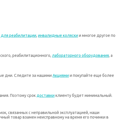
 для реабилитации
,
инвалидные коляски
и многое другое по
ского, реабилитационного,
лабораторного оборудования
, а
ные дни. Следите за нашими
Акциями
и покупайте еще более
ания. Поэтому срок
доставки
клиенту будет минимальный.
мок, связанных с неправильной эксплуатацией, наши
ный товар взамен неисправному на время его починки в