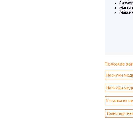
Разме
Масса н
Максим
Похожие за
Носилки мед
Носилки меди
Каталка из 
Транспортный