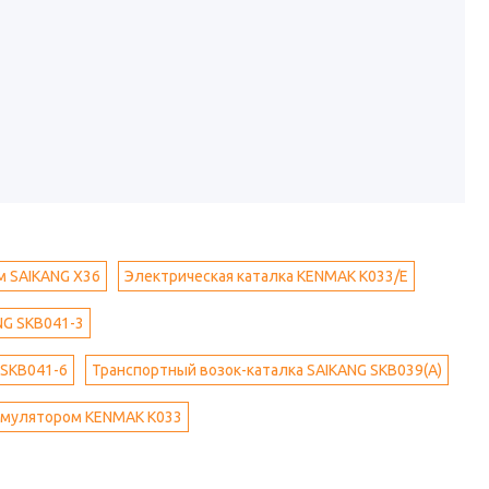
м SAIKANG X36
Электрическая каталка KENMAK K033/E
NG SKB041-3
 SKB041-6
Транспортный возок-каталка SAIKANG SKB039(A)
кумулятором KENMAK K033