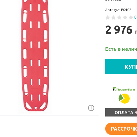
Артикул: F0402
0
2 976
Есть в нали
КУП
ОПЛАТА 
РАССРОЧК