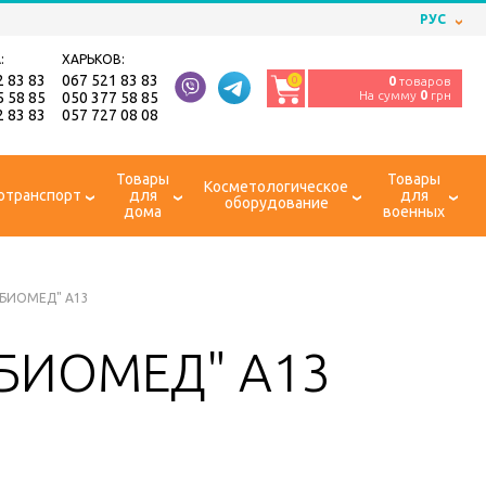
РУС
:
ХАРЬКОВ:
2 83 83
067 521 83 83
0
0
товаров
На сумму
0
грн
5 58 85
050 377 58 85
2 83 83
057 727 08 08
Товары
Товары
Косметологическое
отранспорт
для
для
оборудование
дома
военных
"БИОМЕД" А13
"БИОМЕД" А13