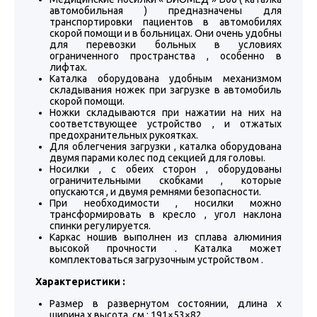
автомобильная ) предназначены для
транспортировки пациентов в автомобилях
скорой помощи и в больницах. Они очень удобны
для перевозки больных в условиях
ограниченного пространства , особенно в
лифтах.
Каталка оборудована удобным механизмом
складывания ножек при загрузке в автомобиль
скорой помощи.
Ножки складываются при нажатии на них на
соответствующее устройство , и отжатых
предохранительных рукоятках.
Для облегчения загрузки , каталка оборудована
двумя парами колес под секцией для головы.
Носилки , с обеих сторон , оборудованы
ограничительными скобками , которые
опускаются , и двумя ремнями безопасности.
При необходимости , носилки можно
трансформировать в кресло , угол наклона
спинки регулируется.
Каркас ношив выполнен из сплава алюминия
высокой прочности . Каталка может
комплектоваться загрузочным устройством .
Характеристики :
Размер в развернутом состоянии, длина х
ширина х высота, см : 191×53×82