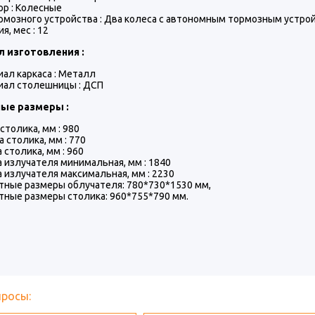
ор : Колесные
рмозного устройства : Два колеса с автономным тормозным устро
я, мес : 12
 изготовления :
ал каркаса : Металл
иал столешницы : ДСП
ные размеры :
столика, мм : 980
 столика, мм : 770
 столика, мм : 960
 излучателя минимальная, мм : 1840
 излучателя максимальная, мм : 2230
тные размеры облучателя: 780*730*1530 мм,
тные размеры столика: 960*755*790 мм.
просы: