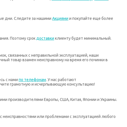
ные дни. Следите за нашими
Акциями
и покупайте еще более
ания. Поэтому срок
доставки
клиенту будет минимальный.
мок, связанных с неправильной эксплуатацией, наши
ный товар взамен неисправному на время его починки в
есь с нами
по телефонам
. У нас работают
учите грамотную и исчерпывающую консультацию!
ими производителями Европы, США, Китая, Японии и Украины.
х с неисправностями или проблемами с эксплуатацией любого