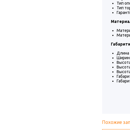
Тип оп
Тип то
Гаранти
Материал
Матери
Матер
Габарит
Длина 
Ширина
Высота
Высота
Высота
Габари
Габари
Похожие за