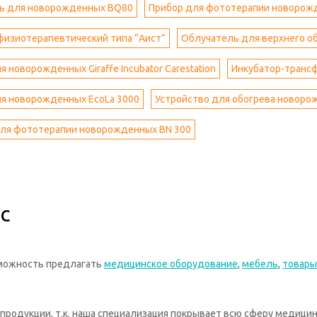
ь для новорожденных BQ80
Прибор для фототерапии новорож
физиотерапевтический типа “Аист”
Облучатель для верхнего о
я новорожденных Giraffe Incubator Carestation
Инкубатор-трансф
ля новорожденных EcoLa 3000
Устройство для обогрева новоро
для фототерапии новорожденных BN 300
с
зможность предлагать
медицинское оборудование
,
мебель
,
товары
родукции, т.к. наша специализация покрывает всю сферу медицин