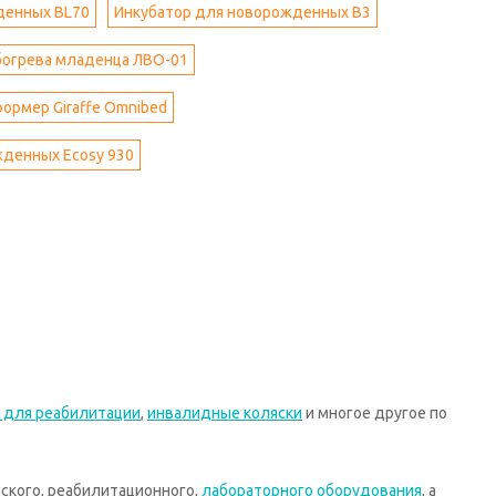
денных BL70
Инкубатор для новорожденных В3
богрева младенца ЛВО-01
ормер Giraffe Omnibed
жденных Ecosy 930
 для реабилитации
,
инвалидные коляски
и многое другое по
ского, реабилитационного,
лабораторного оборудования
, а