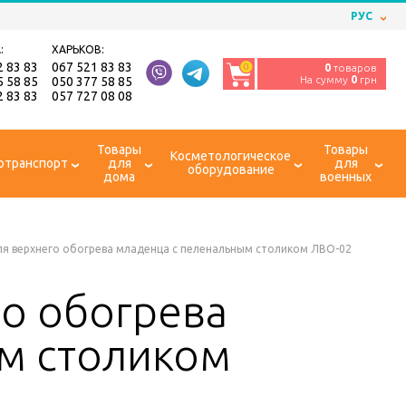
РУС
:
ХАРЬКОВ:
2 83 83
067 521 83 83
0
0
товаров
На сумму
0
грн
5 58 85
050 377 58 85
2 83 83
057 727 08 08
Товары
Товары
Косметологическое
отранспорт
для
для
оборудование
дома
военных
я верхнего обогрева младенца с пеленальным столиком ЛВО-02
го обогрева
м столиком