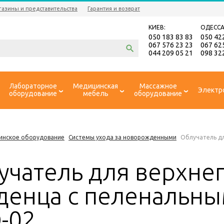
газины и представительства
Гарантия и возврат
КИЕВ:
ОДЕССА
050 183 83 83
050 42
067 576 23 23
067 62
044 209 05 21
098 32
Лабораторное
Медицинская
Массажное
Электр
оборудование
мебель
оборудование
инское оборудование
Системы ухода за новорожденными
Облучатель дл
учатель для верхне
денца с пеленальны
-02