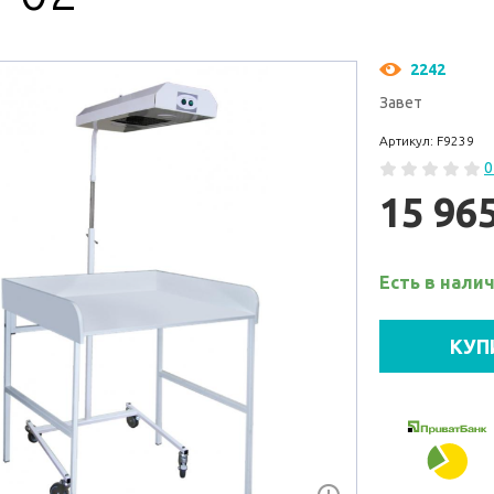
2242
Завет
Артикул: F9239
0
15 96
Есть в нали
КУП