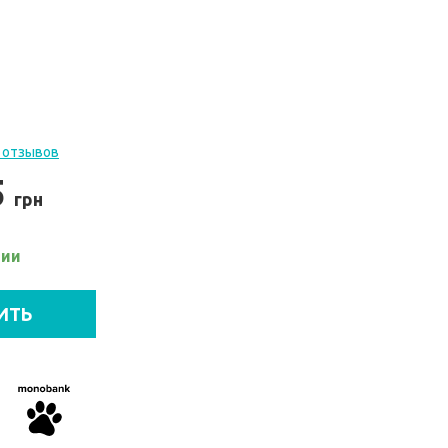
 отзывов
5
грн
чии
ИТЬ