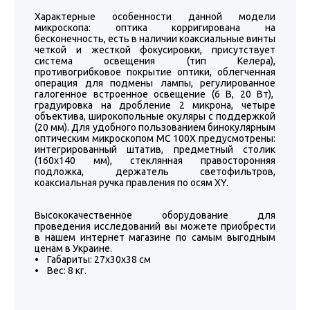
Характерные особенности данной модели
микроскопа: оптика корригирована на
бесконечность, есть в наличии коаксиальные винты
четкой и жесткой фокусировки, присутствует
система освещения (тип Келера),
противогрибковое покрытие оптики, облегченная
операция для подмены лампы, регулированное
галогенное встроенное освещение (6 B, 20 Вт),
градуировка на дробление 2 микрона, четыре
объектива, широкопольные окуляры с поддержкой
(20 мм). Для удобного пользованием бинокулярным
оптическим микроскопом МС 100Х предусмотрены:
интегрированный штатив, предметный столик
(160х140 мм), стеклянная правосторонняя
подложка, держатель светофильтров,
коаксиальная ручка правления по осям XY.
Высококачественное оборудование для
проведения исследований вы можете приобрести
в нашем интернет магазине по самым выгодным
ценам в Украине.
• Габариты: 27х30х38 см
• Вес: 8 кг.