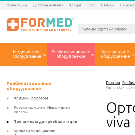
О компании
Доставка и оплата
Кредит
Блог
Отзывы
Наши ма
Медицинское
Реабилитационное
Кислородное
оборудование
оборудование
оборудование
Реабилитационное
Главная
Реаби
Ортопедическое
оборудование
Ходунки, роллеры
Орт
Кресла колесные. Инвалидные
коляски
viva
Тренажеры для реабилитации
Кровати медицинские