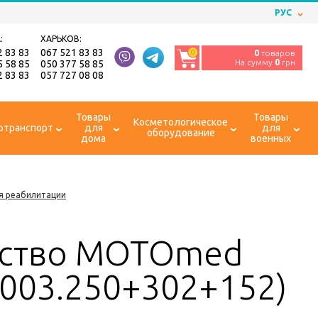
РУС
:
ХАРЬКОВ:
2 83 83
067 521 83 83
0
0
товаров
На сумму
0
грн
5 58 85
050 377 58 85
2 83 83
057 727 08 08
Товары
Товары
Косметологическое
отранспорт
для
для
оборудование
дома
военных
я реабилитации
йство MOTOmed
0.003.250+302+152)