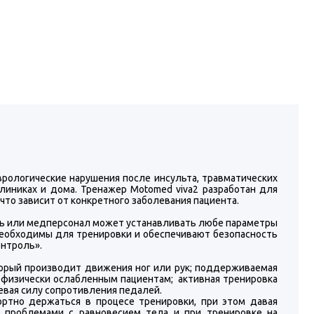
рологические нарушения после инсульта, травматических
линиках и дома. Тренажер Моtomed viva2 разработан для
что зависит от конкретного заболевания пациента.
ль или медперсонал может устанавливать любе параметры
необходимы для тренировки и обеспечивают безопасность
онтроль».
орый производит движения ног или рук; поддерживаемая
 физически ослабленным пациентам; активная тренировка
вая силу сопротивления педалей.
ртно держаться в процесе тренировки, при этом давая
, проблемами с равновесием тела и при тренировке на