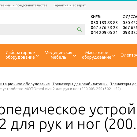
газины и представительства
Гарантия и возврат
КИЕВ:
ОДЕССА
050 183 83 83
050 42
067 576 23 23
067 62
044 209 05 21
098 32
Лабораторное
Медицинская
Массажное
Электр
оборудование
мебель
оборудование
литационное оборудование
Тренажеры для реабилитации
Тренажеры дл
 устройство MOTOmed viva 2 для рук и ног (200.003.250+302+152)
опедическое устро
 2 для рук и ног (20