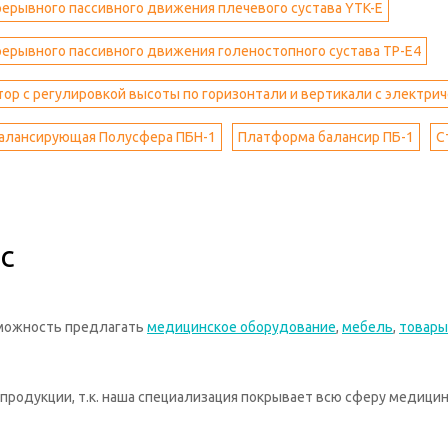
ерывного пассивного движения плечевого сустава YTK-E
ерывного пассивного движения голеностопного сустава ТР-Е4
ор с регулировкой высоты по горизонтали и вертикали с электри
алансирующая Полусфера ПБН-1
Платформа балансир ПБ-1
С
с
зможность предлагать
медицинское оборудование
,
мебель
,
товары
родукции, т.к. наша специализация покрывает всю сферу медицин