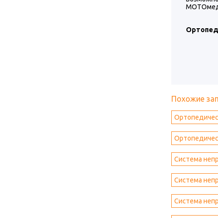
МОТОмед 
Ортопеди
Похожие за
Ортопедическ
Ортопедическ
Система непр
Система непр
Система непр