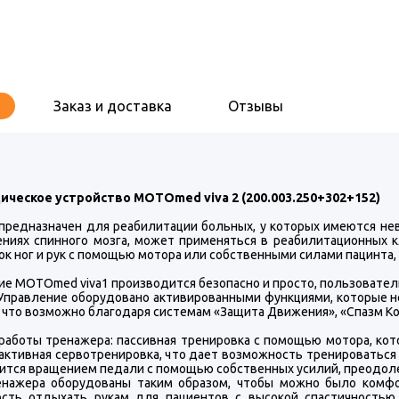
Заказ и доставка
Отзывы
ческое устройство MOTOmed viva 2 (200.003.250+302+152)
предназначен для реабилитации больных, у которых имеются нев
ниях спинного мозга, может применяться в реабилитационных к
к ног и рук с помощью мотора или собственными силами пацинта, 
ие MOTOmed viva1 производится безопасно и просто, пользовате
 Управление оборудовано активированными функциями, которые 
, что возможно благодаря системам «Защита Движения», «Спазм К
аботы тренажера: пассивная тренировка с помощью мотора, кот
активная сервотренировка, что дает возможность тренироваться
ится вращением педали с помощью собственных усилий, преодоле
енажера оборудованы таким образом, чтобы можно было комфо
сть отдыхать рукам для пациентов с высокой спастичностью