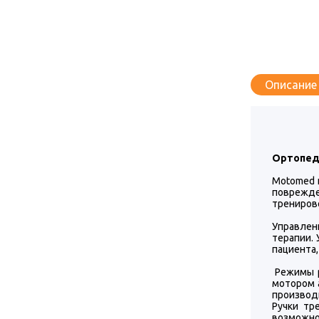
Описание
Ортопеди
Моtomed 
поврежде
тренирово
Управлен
терапии.
пациента
Режимы р
мотором 
производ
Ручки тр
возможно