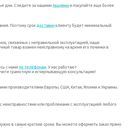
ные дни. Следите за нашими
Акциями
и покупайте еще более
ания. Поэтому срок
доставки
клиенту будет минимальный.
мок, связанных с неправильной эксплуатацией, наши
ный товар взамен неисправному на время его починки в
есь с нами
по телефонам
. У нас работают
учите грамотную и исчерпывающую консультацию!
ими производителями Европы, США, Китая, Японии и Украины.
х с неисправностями или проблемами с эксплуатацией любого
нужно в самые краткие сроки. Вы можете оформить заказ прямо