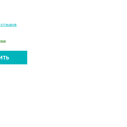
 отзывов
чии
ИТЬ