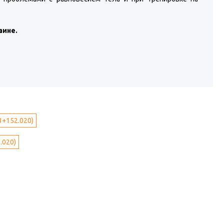
аине.
3+152.020)
.020)