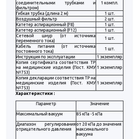
соединительными трубками и
1 компл.
фильтром)
Гибкая трубка (длина 2 м)
1 шт.
Воздушный фильтр
2 шт.
Катетер аспирационный (F8)
1 шт.
Катетер аспирационный (F12)
1 шт.
Сетевой шнур (от источника
1 шт.
переменного тока)
Кабель питания (от источника
1 шт.
постоянного тока)
Инструкция по эксплуатации
1 экземпляр
Копия сертификата соответствия ТР
на медицинские изделия (Пост. КМУ
1 экземпляр
№753)
Копия декларации соответствия ТР на
медицинские изделия (Пост. КМУ
1 экземпляр
№753)
Характеристики :
Параметр
Значение
Максимальный вакуум
85 кПа -5 кПа
Диапазон регулирования
от 20 кПа до значения
отрицательного давления
максимального
вакуума