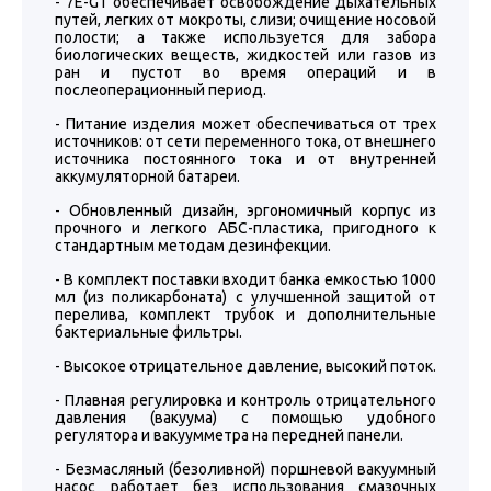
- 7Е-G1 обеспечивает освобождение дыхательных
путей, легких от мокроты, слизи; очищение носовой
полости; а также используется для забора
биологических веществ, жидкостей или газов из
ран и пустот во время операций и в
послеоперационный период.
- Питание изделия может обеспечиваться от трех
источников: от сети переменного тока, от внешнего
источника постоянного тока и от внутренней
аккумуляторной батареи.
- Обновленный дизайн, эргономичный корпус из
прочного и легкого АБС-пластика, пригодного к
стандартным методам дезинфекции.
- В комплект поставки входит банка емкостью 1000
мл (из поликарбоната) с улучшенной защитой от
перелива, комплект трубок и дополнительные
бактериальные фильтры.
- Высокое отрицательное давление, высокий поток.
- Плавная регулировка и контроль отрицательного
давления (вакуума) с помощью удобного
регулятора и вакуумметра на передней панели.
- Безмасляный (безоливной) поршневой вакуумный
насос работает без использования смазочных