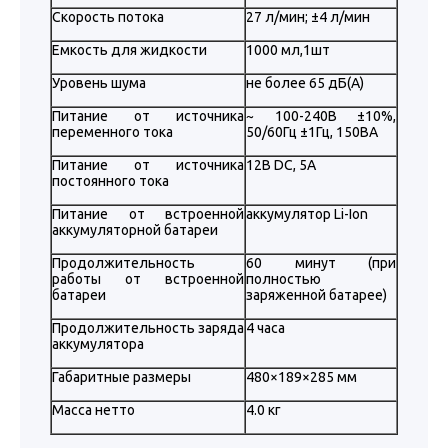
Скорость потока
27 л/мин; ±4 л/мин
Емкость для жидкости
1000 мл,1шт
Уровень шума
не более 65 дБ(A)
Питание от источника
~ 100-240В ±10%,
переменного тока
50/60Гц ±1Гц, 150ВА
Питание от источника
12В DC, 5A
постоянного тока
Питание от встроенной
аккумулятор Li-Ion
аккумуляторной батареи
Продолжительность
60 минут (при
работы от встроенной
полностью
батареи
заряженной батарее)
Продолжительность заряда
4 часа
аккумулятора
Габаритные размеры
480×189×285 мм
Масса нетто
4.0 кг