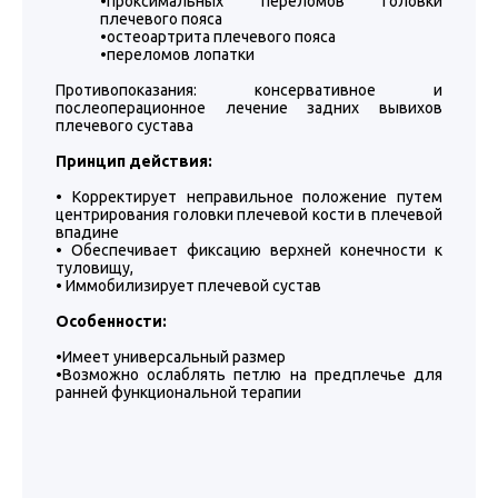
•проксимальных переломов головки
плечевого пояса
•остеоартрита плечевого пояса
•переломов лопатки
Противопоказания: консервативное и
послеоперационное лечение задних вывихов
плечевого сустава
Принцип действия:
• Корректирует неправильное положение путем
центрирования головки плечевой кости в плечевой
впадине
• Обеспечивает фиксацию верхней конечности к
туловищу,
• Иммобилизирует плечевой сустав
Особенности:
•Имеет универсальный размер
•Возможно ослаблять петлю на предплечье для
ранней функциональной терапии