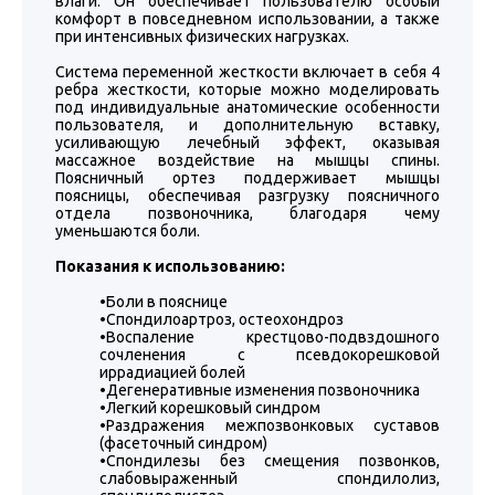
влаги. Он обеспечивает пользователю особый
комфорт в повседневном использовании, а также
при интенсивных физических нагрузках.
Система переменной жесткости включает в себя 4
ребра жесткости, которые можно моделировать
под индивидуальные анатомические особенности
пользователя, и дополнительную вставку,
усиливающую лечебный эффект, оказывая
массажное воздействие на мышцы спины.
Поясничный ортез поддерживает мышцы
поясницы, обеспечивая разгрузку поясничного
отдела позвоночника, благодаря чему
уменьшаются боли.
Показания к использованию:
•Боли в пояснице
•Спондилоартроз, остеохондроз
•Воспаление крестцово-подвздошного
сочленения с псевдокорешковой
иррадиацией болей
•Дегенеративные изменения позвоночника
•Легкий корешковый синдром
•Раздражения межпозвонковых суставов
(фасеточный синдром)
•Спондилезы без смещения позвонков,
слабовыраженный спондилолиз,