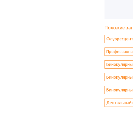
Похожие за
Флуоресцент
Профессиона
Бинокулярный
Бинокулярный
Бинокулярный
Дентальный 