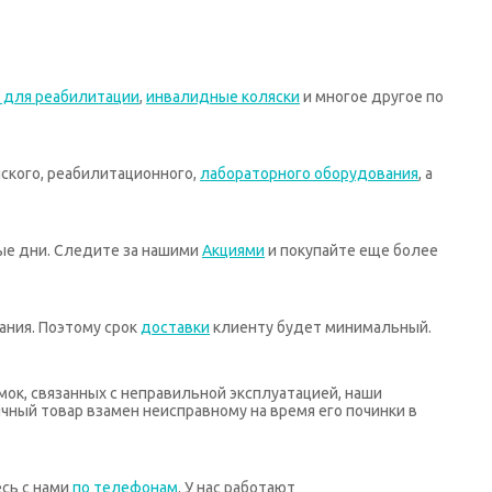
 для реабилитации
,
инвалидные коляски
и многое другое по
ского, реабилитационного,
лабораторного оборудования
, а
ные дни. Следите за нашими
Акциями
и покупайте еще более
ания. Поэтому срок
доставки
клиенту будет минимальный.
мок, связанных с неправильной эксплуатацией, наши
ный товар взамен неисправному на время его починки в
есь с нами
по телефонам
. У нас работают