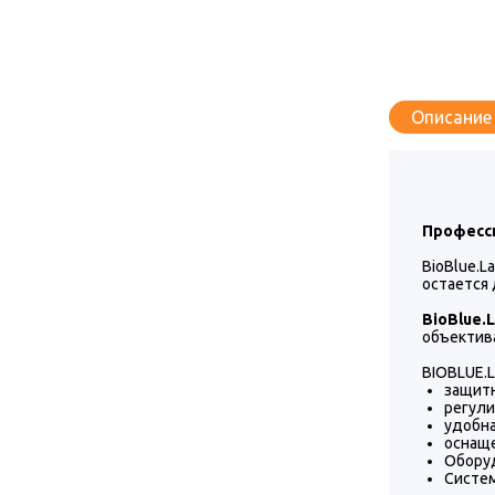
Описание
Професс
BioBlue.
остается 
BioBlue.
объектив
BIOBLUE.L
защитн
регул
удобн
оснаще
Оборуд
Систем