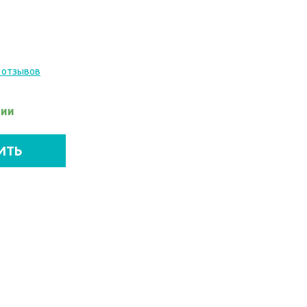
 отзывов
чии
ИТЬ