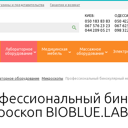
газины и представительства
Гарантия и возврат
КИЕВ:
ОДЕССА
050 183 83 83
050 42
067 576 23 23
067 62
044 209 05 21
098 32
Лабораторное
Медицинская
Массажное
Электр
оборудование
мебель
оборудование
аторное оборудование
Микроскопы
Профессиональный бинокулярный м
фессиональный би
роскоп BIOBLUE.LA