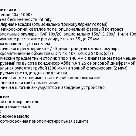
ристики
:
ение 40х -1000х
 на бесконечность Infinity
лярная насадка (опционально тринокулярная голова)
микроскопии: светлое поле, опционально фазовый контраст
польные окуляры HWF 10x/20, опционально 15х/15, 20x/11 или 10
чковое расстояние регулируется от 55 до 75 мм
ры оснащены указателем
ического регулировка + / - 5 диоптрий для одного окуляра
хроматические объективы DIN 4x, 10x, S40x и S100x (oil) )
ческий предметный столик 140 х 140 мм с диапазоном перемещен
руемый по высоте конденсор Аббе NA 1.25 с ирисовой диафрагмо
альная рукоятка грубой (200 мкм) и точной фокусировки (2 мкм)
руемая светодиодная подсветка
тические детали имеют антигрибковое покрытие
нный в штатив блок питания
нный в штатив аккумулятор и зарядное устройство
кте:
ой предохранитель
ащитный чехол
р
сионное масло
ортировочная пенополистирольная защита