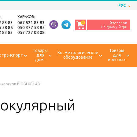
РУС
:
ХАРЬКОВ:
2 83 83
067 521 83 83
0
0
товаров
На сумму
0
грн
5 58 85
050 377 58 85
2 83 83
057 727 08 08
Товары
Товары
Косметологическое
отранспорт
для
для
оборудование
дома
военных
икроскоп BIOBLUE.LAB
нокулярный
B