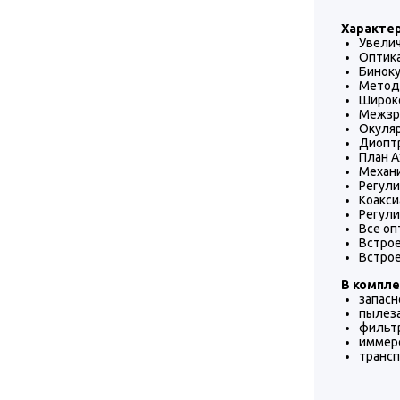
Характе
Увелич
Оптика
Биноку
Метод 
Широко
Межзра
Окуля
Диоптр
План А
Механи
Регули
Коакси
Регули
Все оп
Встрое
Встрое
В компле
запасн
пылез
фильт
иммер
трансп