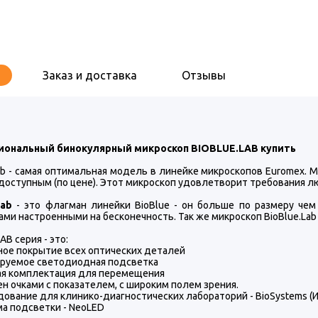
Заказ и доставка
Отзывы
иональный бинокулярный микроскоп BIOBLUE.LAB купить
Lab - самая оптимальная модель в линейке микроскопов Euromex. 
доступным (по цене). Этот микроскоп удовлетворит требования л
Lab
- это флагман линейки BioBlue - он больше по размеру че
ами настроенными на бесконечность. Так же микроскоп BioBlue.L
AB серия - это:
ое покрытие всех оптических деталей
ируемое светодиодная подсветка
ая комплектация для перемещения
н очками с показателем, с широким полем зрения.
ование для клинико-диагностических лабораторий - BioSystems (И
а подсветки - NeoLED