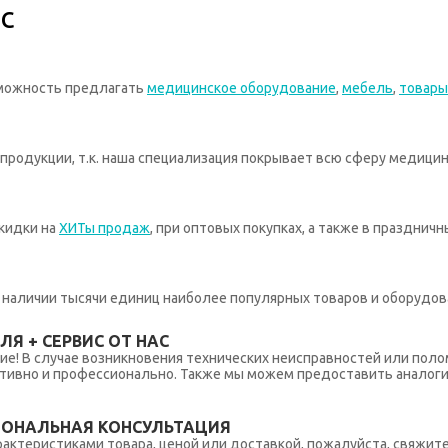
с
зможность предлагать
медицинское оборудование
,
мебель
,
товары
родукции, т.к. наша специализация покрывает всю сферу медицин
кидки на
ХИТы продаж
, при оптовых покупках, а также в празднич
 в наличии тысячи единиц наиболее популярных товаров и оборудов
Я + СЕРВИС ОТ НАС
ние! В случае возникновения технических неисправностей или поло
тивно и профессионально. Также мы можем предоставить аналогич
ИОНАЛЬНАЯ КОНСУЛЬТАЦИЯ
рактеристиками товара, ценой или доставкой, пожалуйста, свяжит