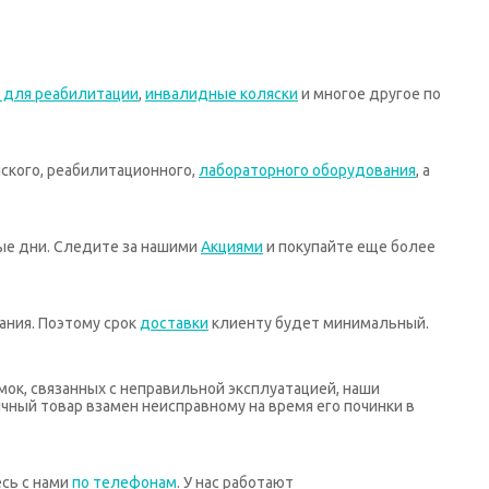
 для реабилитации
,
инвалидные коляски
и многое другое по
ского, реабилитационного,
лабораторного оборудования
, а
ные дни. Следите за нашими
Акциями
и покупайте еще более
ания. Поэтому срок
доставки
клиенту будет минимальный.
мок, связанных с неправильной эксплуатацией, наши
ный товар взамен неисправному на время его починки в
есь с нами
по телефонам
. У нас работают