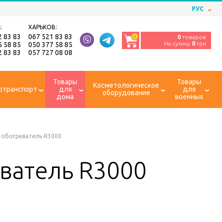
РУС
:
ХАРЬКОВ:
2 83 83
067 521 83 83
0
0
товаров
На сумму
0
грн
5 58 85
050 377 58 85
2 83 83
057 727 08 08
Товары
Товары
Косметологическое
отранспорт
для
для
оборудование
дома
военных
обогреватель R3000
атель R3000