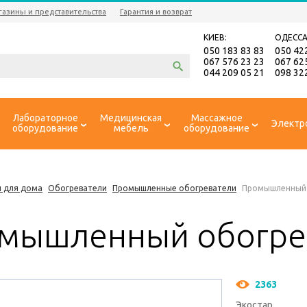
газины и представительства
Гарантия и возврат
КИЕВ:
ОДЕССА
050 183 83 83
050 42
067 576 23 23
067 62
044 209 05 21
098 32
Лабораторное
Медицинская
Массажное
Электр
оборудование
мебель
оборудование
 для дома
Обогреватели
Промышленные обогреватели
Промышленный 
мышленный обогрев
2363
Экостар