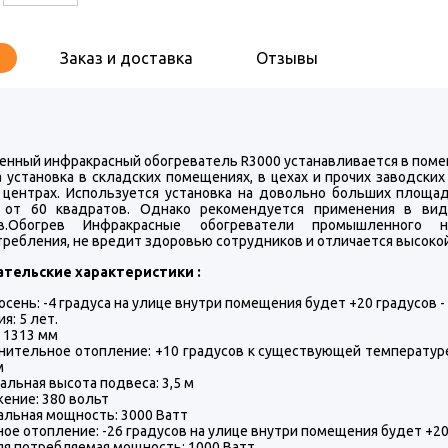
Заказ и доставка
Отзывы
нный инфракрасный обогреватель R3000 устанавливается в помещ
 установка в складских помещениях, в цехах и прочих заводских 
 центрах. Используется установка на довольно больших площад
от 60 квадратов. Однако рекомендуется применения в вид
ов.Обогрев Инфракрасные обогреватели промышленного 
требления, не вредит здоровью сотрудников и отличается высок
тельские характеристики :
осень: -4 градуса на улице внутри помещения будет +20 градусов - 
я: 5 лет.
 1313 мм
ительное отопление: +10 градусов к существующей температуре -
м
льная высота подвеса: 3,5 м
ение: 380 вольт
льная мощность: 3000 Ватт
ое отопление: -26 градусов на улице внутри помещения будет +20 г
я потребляемая мощность: 1000 Ватт