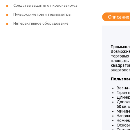
Средства защиты от коронавируса
Пульсоксиметры и термометры
Описание
Интерактивное оборудование
Промышле
Возможна
торговых
площадь 
квадрат
энергопо
Пользова
Весна-
Гаранти
Длина:
Дополн
60 кв. 
Минима
Напряж
Номина
Основн
Средня