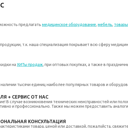
с
зможность предлагать
медицинское оборудование
,
мебель
,
товары
родукции, т.к. наша специализация покрывает всю сферу медицин
кидки на
ХИТы продаж
, при оптовых покупках, а также в празднич
 в наличии тысячи единиц наиболее популярных товаров и оборудов
Я + СЕРВИС ОТ НАС
ние! В случае возникновения технических неисправностей или поло
тивно и профессионально. Также мы можем предоставить аналогич
ИОНАЛЬНАЯ КОНСУЛЬТАЦИЯ
рактеристиками товара, ценой или доставкой, пожалуйста, свяжит