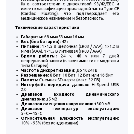
IIa в соответствии с директивой 93/42/EEC и
имеет классификацию прикладной части Type CF
(Cardiac Floating), что подтверждает его
медицинское назначение и безопасность.
Технические характеристики
Габариты:
68 мм×53 мм×16 мм
Вес (без батареи):
42 г
Питание:
1×1.5 В щелочная (LR03 / AAA), 1×1.2 В
NiMH (AAA), 1×1.5 В литиевая (FR03 / AAA)
Время работы:
24 ч, 48 ч или 7 дней
непрерывной записи (в зависимости от модели и
типа батареи)
Частота дискретизации:
До 1024 Гц
Разрешение:
8 Бит, 10 Бит, 12 Бит или 16 Бит
Память:
Съемная SD-карта (макс. 32 ГБ)
Интерфейс передачи данных:
Hi-Speed USB
2.0
Диапазон входного динамического
диапазона:
±5 мВ
Диапазон смещения напряжения:
±300 мВ
Диапазон температур эксплуатации:
5∘C∼45∘C
Относительная влажность эксплуатации:
10%∼95% (без конденсации)