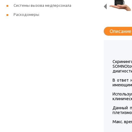
Системы вызова медперсонала
Расходомеры
Описание
Скрининг
SOMNOtou
диагности
В ответ 
имеющим 
Используя
клиническ
Данный п
плетизмог
Макс. вре