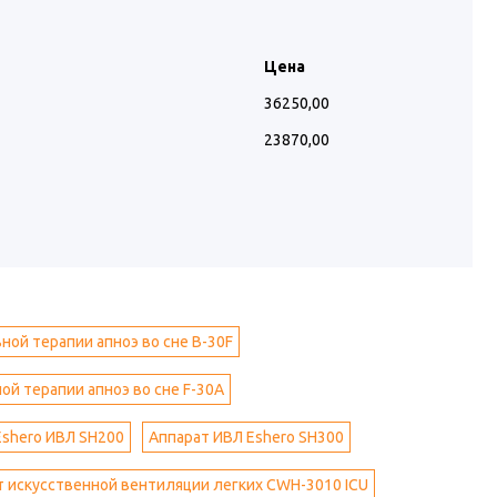
Цена
36250,00
23870,00
ной терапии апноэ во сне B-30F
й терапии апноэ во сне F-30A
Eshero ИВЛ SH200
Аппарат ИВЛ Eshero SH300
т искусственной вентиляции легких CWH-3010 ICU