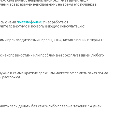
мок, связанных с неправильной эксплуатацией, наши
ный товар взамен неисправному на время его починки в
есь с нами
по телефонам
. У нас работают
учите грамотную и исчерпывающую консультацию!
ими производителями Европы, США, Китая, Японии и Украины.
х с неисправностями или проблемами с эксплуатацией любого
нужно в самые краткие сроки. Вы можете оформить заказ прямо
ь рассрочку!
нуть свои деньги без каких-либо потерь в течении 14 дней!