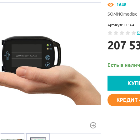
1648
SOMNOmedisc
Артикул: F11645
0
207 5
Есть в нали
КУП
КРЕДИТ