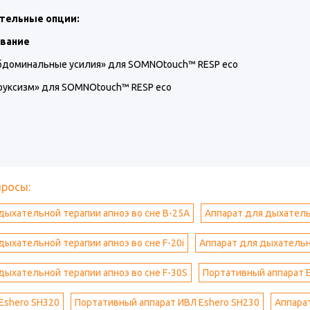
тельные опции:
вание
бдоминальные усилия» для SOMNOtouch™ RESP eco
руксизм» для SOMNOtouch™ RESP eco
просы:
дыхательной терапии апноэ во сне B-25A
Аппарат для дыхатель
дыхательной терапии апноэ во сне F-20i
Аппарат для дыхательно
дыхательной терапии апноэ во сне F-30S
Портативный аппарат 
Eshero SH320
Портативный аппарат ИВЛ Eshero SH230
Аппара