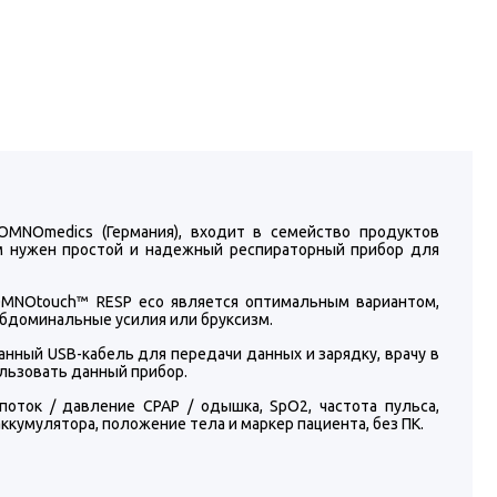
OMNOmedics (Германия), входит в семейство продуктов
м нужен простой и надежный респираторный прибор для
SOMNOtouch™ RESP eco является оптимальным вариантом,
абдоминальные усилия или бруксизм.
анный USB-кабель для передачи данных и зарядку, врачу в
ользовать данный прибор.
оток / давление CPAP / одышка, SpO2, частота пульса,
ккумулятора, положение тела и маркер пациента, без ПК.