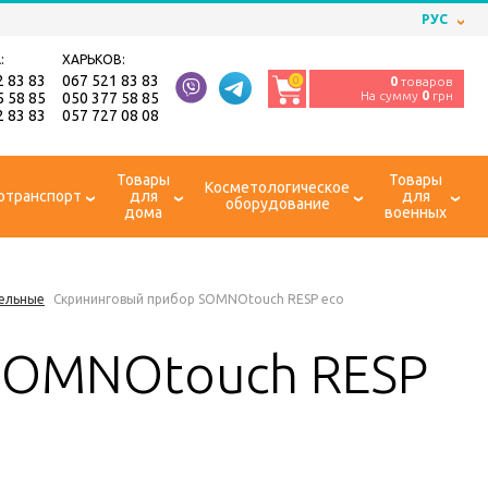
РУС
:
ХАРЬКОВ:
2 83 83
067 521 83 83
0
0
товаров
На сумму
0
грн
5 58 85
050 377 58 85
2 83 83
057 727 08 08
Товары
Товары
Косметологическое
отранспорт
для
для
оборудование
дома
военных
ельные
Скрининговый прибор SOMNOtouch RESP eco
SOMNOtouch RESP