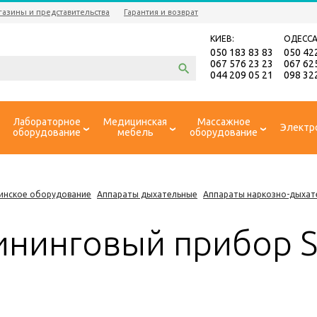
газины и представительства
Гарантия и возврат
КИЕВ:
ОДЕССА
050 183 83 83
050 42
067 576 23 23
067 62
044 209 05 21
098 32
Лабораторное
Медицинская
Массажное
Электр
оборудование
мебель
оборудование
инское оборудование
Аппараты дыхательные
Аппараты наркозно-дыхат
ининговый прибор 