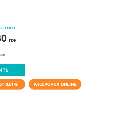
 отзывов
30
грн
чии
ИТЬ
от 0,01%
РАССРОЧКА ONLINE