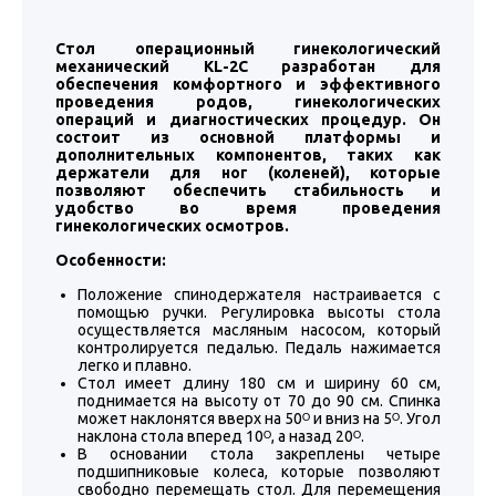
Стол операционный гинекологический
механический KL-2С разработан для
обеспечения комфортного и эффективного
проведения родов, гинекологических
операций и диагностических процедур. Он
состоит из основной платформы и
дополнительных компонентов, таких как
держатели для ног (коленей), которые
позволяют обеспечить стабильность и
удобство во время проведения
гинекологических осмотров.
Особенности:
Положение спинодержателя настраивается с
помощью ручки. Регулировка высоты стола
осуществляется масляным насосом, который
контролируется педалью. Педаль нажимается
легко и плавно.
Стол имеет длину 180 см и ширину 60 см,
поднимается на высоту от 70 до 90 см. Спинка
может наклонятся вверх на 50ᴼ и вниз на 5ᴼ. Угол
наклона стола вперед 10ᴼ, а назад 20ᴼ.
В основании стола закреплены четыре
подшипниковые колеса, которые позволяют
свободно перемещать стол. Для перемещения