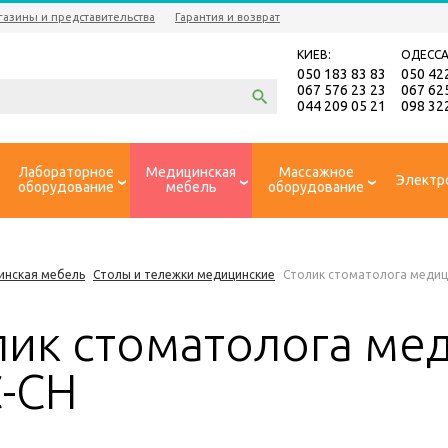
газины и представительства
Гарантия и возврат
КИЕВ:
ОДЕССА
050 183 83 83
050 42
067 576 23 23
067 62
044 209 05 21
098 32
Лабораторное
Медицинская
Массажное
Электр
оборудование
мебель
оборудование
инская мебель
Столы и тележки медицинские
Столик стоматолога медиц
лик стоматолога ме
С-СН