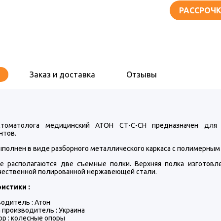
РАССРОЧК
Заказ и доставка
Отзывы
стоматолога медицинский АТОН СТ-С-СН предназначен для 
нтов.
полнен в виде разборного металлического каркаса с полимерным 
се располагаются две съемные полки. Верхняя полка изготовл
чественной полированной нержавеющей стали.
истики :
одитель : Атон
 производитель : Украина
ор : колесные опоры