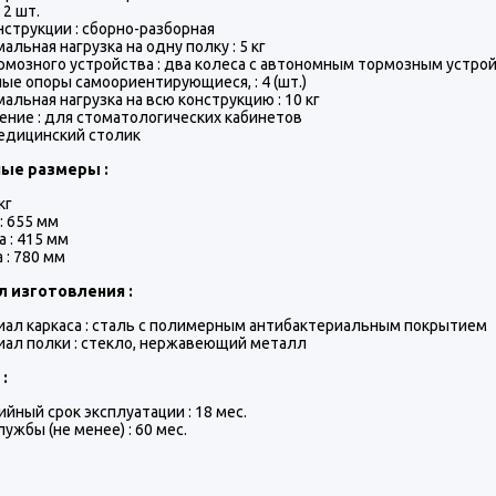
 2 шт.
нструкции : сборно-разборная
альная нагрузка на одну полку : 5 кг
рмозного устройства : два колеса с автономным тормозным устро
ые опоры самоориентирующиеся, : 4 (шт.)
альная нагрузка на всю конструкцию : 10 кг
ение : для стоматологических кабинетов
медицинский столик
ные размеры :
кг
: 655 мм
 : 415 мм
 : 780 мм
 изготовления :
ал каркаса : сталь с полимерным антибактериальным покрытием
ал полки : стекло, нержавеющий металл
 :
ийный срок эксплуатации : 18 мес.
лужбы (не менее) : 60 мес.