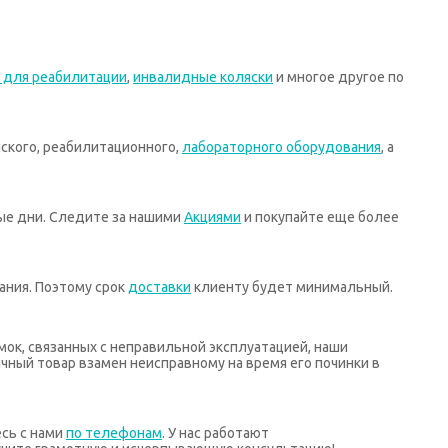
 для реабилитации
,
инвалидные коляски
и многое другое по
ского, реабилитационного,
лабораторного оборудования
, а
ные дни. Следите за нашими
Акциями
и покупайте еще более
ания. Поэтому срок
доставки
клиенту будет минимальный.
мок, связанных с неправильной эксплуатацией, наши
ный товар взамен неисправному на время его починки в
есь с нами
по телефонам
. У нас работают