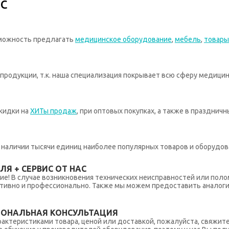
с
зможность предлагать
медицинское оборудование
,
мебель
,
товары
родукции, т.к. наша специализация покрывает всю сферу медицин
кидки на
ХИТы продаж
, при оптовых покупках, а также в празднич
 в наличии тысячи единиц наиболее популярных товаров и оборудов
Я + СЕРВИС ОТ НАС
ние! В случае возникновения технических неисправностей или поло
тивно и профессионально. Также мы можем предоставить аналогич
ИОНАЛЬНАЯ КОНСУЛЬТАЦИЯ
рактеристиками товара, ценой или доставкой, пожалуйста, свяжит