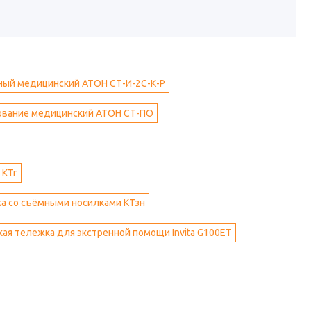
ный медицинский АТОН СТ-И-2С-К-Р
ование медицинский АТОН СТ-ПО
 КТг
ка со съёмными носилками КТзн
ая тележка для экстренной помощи Invita G100ET