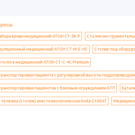
просы:
абора крови медицинский АТОН СТ-ЗК-Р
Столик инструменталь
пуляционный медицинский АТОН СТ-М-Е-НС
Столик под оборуд
атолога медицинский АТОН СТ-С-4С Premium
транспортировки пациента с регулировкой высоты гидроприводом
транспортировки пациентов с боковым ограждением КТП
Катал
тележка (столик) анестезиологическая Invita G100AT
Медицинск