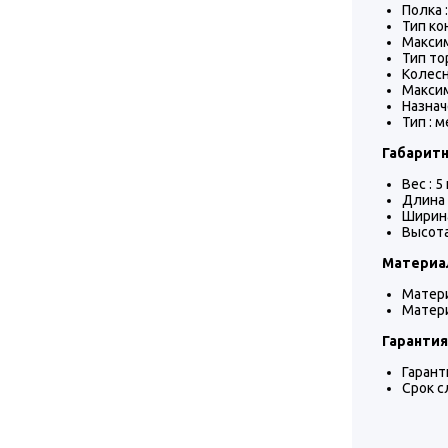
Полка :
Тип ко
Максим
Тип то
Колесн
Максим
Назнач
Тип : 
Габарит
Вес : 5 
Длина 
Ширина
Высота
Материал
Матери
Матери
Гарантия
Гарант
Срок с