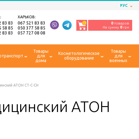
РУС
:
ХАРЬКОВ:
2 83 83
067 521 83 83
0
0
товаров
На сумму
0
грн
5 58 85
050 377 58 85
2 83 83
057 727 08 08
Товары
Товары
Косметологическое
отранспорт
для
для
оборудование
дома
военных
инский АТОН СТ-С-СН
дицинский АТОН