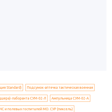
ия Standard)
Подсумок-аптечка тактическая военная
дшера)-лаборанта СУМ-02-Л
Ампульница СУМ-02-А
ЧС и полевых госпиталей МО. СУР (пиксель)