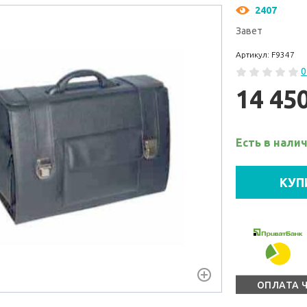
2407
Завет
Артикул: F9347
0
14 45
Есть в нали
КУП
ОПЛАТА 