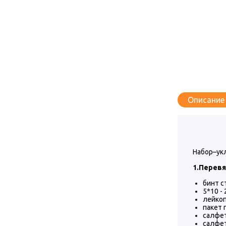
Описание
Набор–ук
1.Перев
бинт с
5*10 - 
лейкоп
пакет 
салфет
салфет