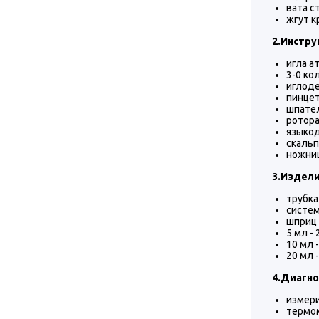
вата с
жгут к
2.Инстру
игла а
3-0 кол
иглоде
пинцет
шпател
ротора
языкод
скальп
ножниц
3.Издели
трубка
систем
шприц 
5 мл - 
10 мл -
20 мл -
4.Диагно
измери
термом