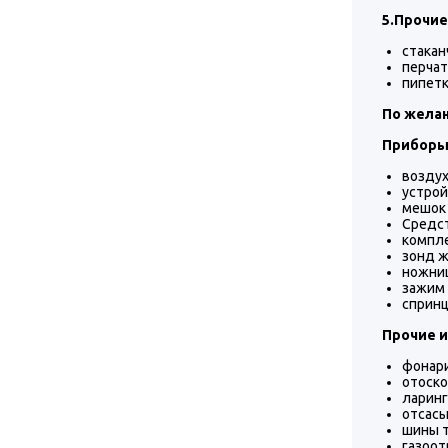
5.Прочие
стакан
перчат
пипетк
По желан
Приборы 
возду
устрой
мешок
Средст
компл
зонд 
ножни
зажим
сприн
Прочие и
фонар
отоск
ларин
отсасы
шины 
газоот