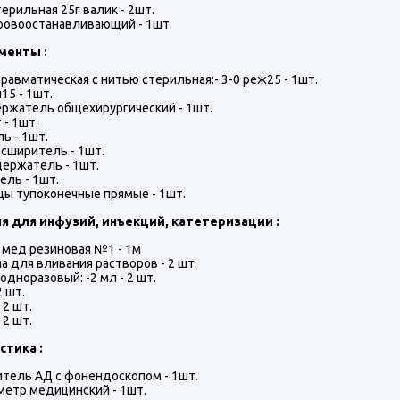
терильная 25г валик - 2шт.
ровоостанавливающий - 1шт.
менты :
травматическая с нитью стерильная:- 3-0 реж25 - 1шт.
15 - 1шт.
ржатель общехирургический - 1шт.
 - 1шт.
ь - 1шт.
сширитель - 1шт.
ержатель - 1шт.
ель - 1шт.
ы тупоконечные прямые - 1шт.
я для инфузий, инъекций, катетеризации :
 мед резиновая №1 - 1м
а для вливания растворов - 2 шт.
одноразовый: -2 мл - 2 шт.
2 шт.
 2 шт.
 2 шт.
стика :
тель АД с фонендоскопом - 1шт.
етр медицинский - 1шт.