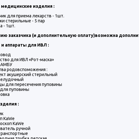
 медицинские изделия :
чик для приема лекарств - 1шт.
ки стерильные - 5 пар
а - 1шт.
ию заказчика (и дополнительную оплату)возможна дополни
и аппараты для ИВЛ :
ховод
ство для ИВЛ «Рот-маска»
 АМБУ
ва родовспоможения :
ект акушерский стерильный
желудочный
цы для пересечения пуповины
 для пуповины
цовка
зделия :
ик
оп KaWe
госкоп KaWe
ватель ручной
транспортные
водная трубка детская