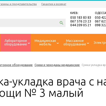
газины и представительства
Гарантия и возврат
КИЕВ:
ОДЕССА
050 183 83 83
050 42
067 576 23 23
067 62
044 209 05 21
098 32
Лабораторное
Медицинская
Массажное
Электр
оборудование
мебель
оборудование
аторное оборудование
Сумки и чемоданы медицинские
Сумка-укладка в
ка-укладка врача с 
ощи № 3 малый