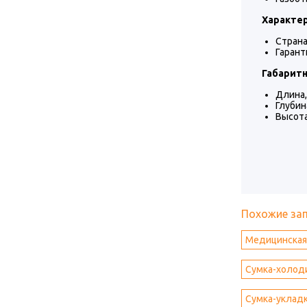
Характер
Страна
Гаранти
Габаритн
Длина,
Глубина
Высота
Похожие за
Медицинская
Сумка-холод
Сумка-укладк