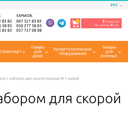
РУС
:
ХАРЬКОВ:
2 83 83
067 521 83 83
0
0
товаров
На сумму
0
грн
5 58 85
050 377 58 85
2 83 83
057 727 08 08
Товары
Товары
Косметологическое
отранспорт
для
для
оборудование
дома
военных
рача с набором для скорой помощи № 3 малый
набором для скорой