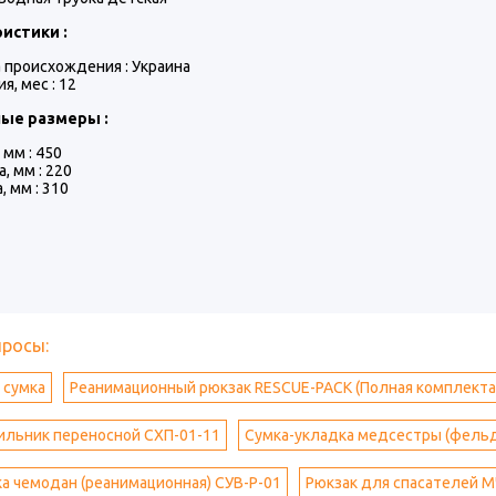
истики :
 происхождения : Украина
я, мес : 12
ые размеры :
 мм : 450
, мм : 220
, мм : 310
просы:
 сумка
Реанимационный рюкзак RESCUE-PACK (Полная комплектац
ильник переносной СХП-01-11
Сумка-укладка медсестры (фель
а чемодан (реанимационная) СУВ-Р-01
Рюкзак для спасателей М