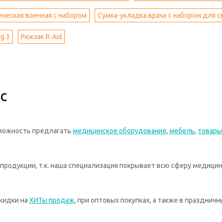
ическая военная с набором
Сумка-укладка врача с набором для
g 3
Рюкзак R-Aid
с
зможность предлагать
медицинское оборудование
,
мебель
,
товары
родукции, т.к. наша специализация покрывает всю сферу медицин
кидки на
ХИТы продаж
, при оптовых покупках, а также в празднич