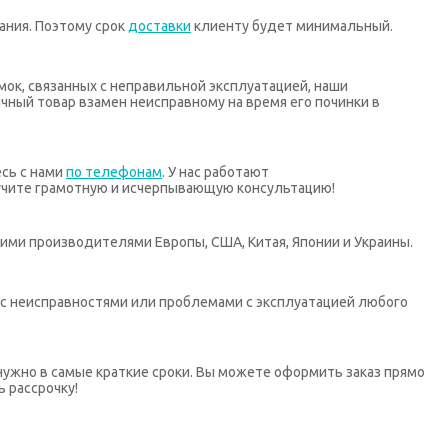
ания. Поэтому срок
доставки
клиенту будет минимальный.
мок, связанных с неправильной эксплуатацией, наши
ный товар взамен неисправному на время его починки в
есь с нами
по телефонам
. У нас работают
учите грамотную и исчерпывающую консультацию!
ими производителями Европы, США, Китая, Японии и Украины.
х с неисправностями или проблемами с эксплуатацией любого
нужно в самые краткие сроки. Вы можете оформить заказ прямо
ь рассрочку!