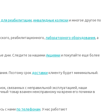
 для реабилитации
,
инвалидные коляски
и многое другое по
ского, реабилитационного,
лабораторного оборудования
, а
ные дни. Следите за нашими
Акциями
и покупайте еще более
ания. Поэтому срок
доставки
клиенту будет минимальный.
мок, связанных с неправильной эксплуатацией, наши
ный товар взамен неисправному на время его починки в
есь с нами
по телефонам
. У нас работают