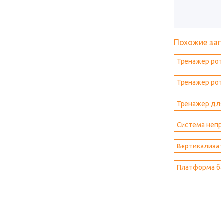
Похожие за
Тренажер ро
Тренажер рот
Тренажер дл
Система непр
Вертикализат
Платформа б