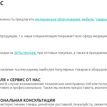
с
зможность предлагать
медицинское оборудование
,
мебель
,
товары
родукции, т.к. наша специализация покрывает всю сферу медицин
кидки на
ХИТы продаж
, при оптовых покупках, а также в празднич
 в наличии тысячи единиц наиболее популярных товаров и оборудов
Я + СЕРВИС ОТ НАС
ние! В случае возникновения технических неисправностей или поло
тивно и профессионально. Также мы можем предоставить аналогич
ИОНАЛЬНАЯ КОНСУЛЬТАЦИЯ
рактеристиками товара, ценой или доставкой, пожалуйста, свяжит