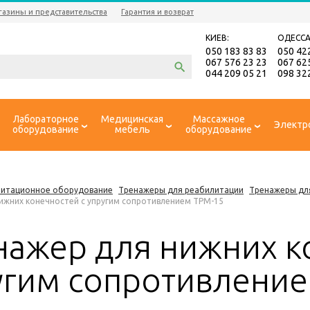
газины и представительства
Гарантия и возврат
КИЕВ:
ОДЕССА
050 183 83 83
050 42
067 576 23 23
067 62
044 209 05 21
098 32
Лабораторное
Медицинская
Массажное
Электр
оборудование
мебель
оборудование
литационное оборудование
Тренажеры для реабилитации
Тренажеры дл
ижних конечностей с упругим сопротивлением ТРМ-15
нажер для нижних к
угим сопротивление