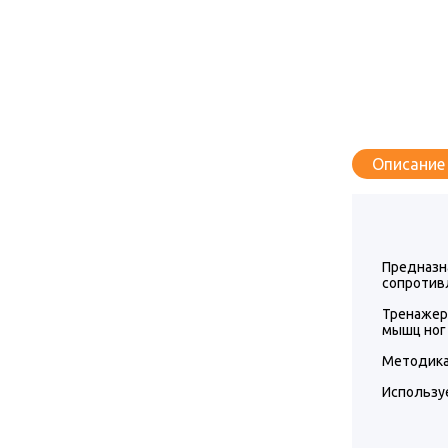
Описание
Предназн
сопротив
Тренажер
мышц ног 
Методика
Используе