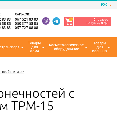
РУС
:
ХАРЬКОВ:
2 83 83
067 521 83 83
0
0
товаров
На сумму
0
грн
5 58 85
050 377 58 85
2 83 83
057 727 08 08
Товары
Товары
Косметологическое
отранспорт
для
для
оборудование
дома
военных
я реабилитации
онечностей с
м ТРМ-15