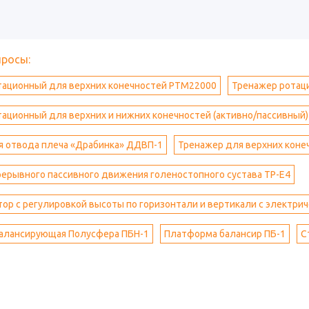
просы:
тационный для верхних конечностей РТМ22000
Тренажер ротац
ационный для верхних и нижних конечностей (активно/пассивный
я отвода плеча «Драбинка» ДДВП-1
Тренажер для верхних коне
ерывного пассивного движения голеностопного сустава ТР-Е4
ор с регулировкой высоты по горизонтали и вертикали с электри
алансирующая Полусфера ПБН-1
Платформа балансир ПБ-1
С