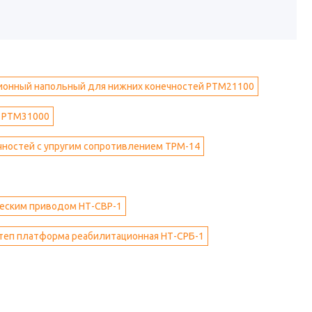
ионный напольный для нижних конечностей РТМ21100
) РТМ31000
чностей с упругим сопротивлением ТРМ-14
ческим приводом НТ-СВР-1
теп платформа реабилитационная НТ-СРБ-1