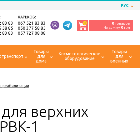
РУС
:
ХАРЬКОВ:
2 83 83
067 521 83 83
0
0
товаров
На сумму
0
грн
5 58 85
050 377 58 85
2 83 83
057 727 08 08
Товары
Товары
Косметологическое
отранспорт
для
для
оборудование
дома
военных
я реабилитации
для верхних
ТРВК-1