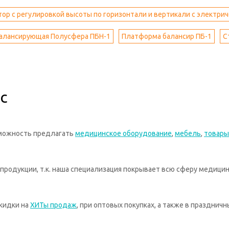
ор с регулировкой высоты по горизонтали и вертикали с электри
алансирующая Полусфера ПБН-1
Платформа балансир ПБ-1
С
с
зможность предлагать
медицинское оборудование
,
мебель
,
товары
родукции, т.к. наша специализация покрывает всю сферу медицин
кидки на
ХИТы продаж
, при оптовых покупках, а также в празднич