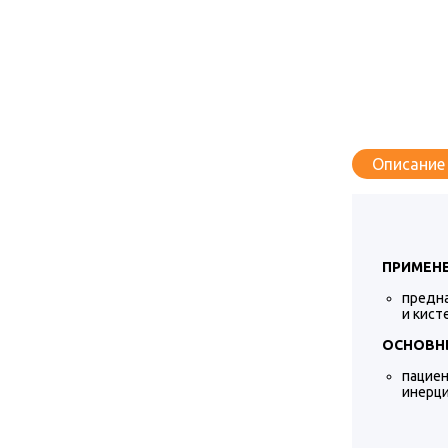
Описание
ПРИМЕНЕ
предна
и кист
ОСНОВНЫ
пацие
инерци