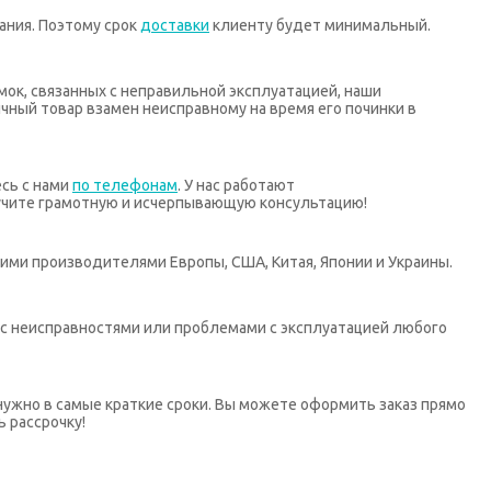
ания. Поэтому срок
доставки
клиенту будет минимальный.
мок, связанных с неправильной эксплуатацией, наши
ный товар взамен неисправному на время его починки в
есь с нами
по телефонам
. У нас работают
учите грамотную и исчерпывающую консультацию!
ими производителями Европы, США, Китая, Японии и Украины.
х с неисправностями или проблемами с эксплуатацией любого
нужно в самые краткие сроки. Вы можете оформить заказ прямо
ь рассрочку!