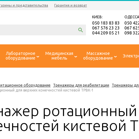
газины и представительства
Гарантия и возврат
КИЕВ:
ОДЕССА
050 183 83 83
050 42
067 576 23 23
067 62
044 209 05 21
098 32
Лабораторное
Медицинская
Массажное
Электр
оборудование
мебель
оборудование
литационное оборудование
Тренажеры для реабилитации
Тренажеры дл
ионный для верхних конечностей кистевой ТРВК-1
нажер ротационный 
ечностей кистевой 