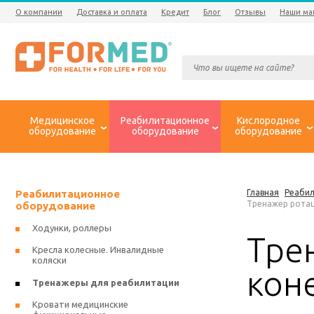
О компании
Доставка и оплата
Кредит
Блог
Отзывы
Наши ма
Медицинское
Реабилитационное
Кислородное
оборудование
оборудование
оборудование
Реабилитационное
Главная
Реаби
Тренажер ротац
оборудование
Ходунки, роллеры
Тре
Кресла колесные. Инвалидные
коляски
кон
Тренажеры для реабилитации
Кровати медицинские