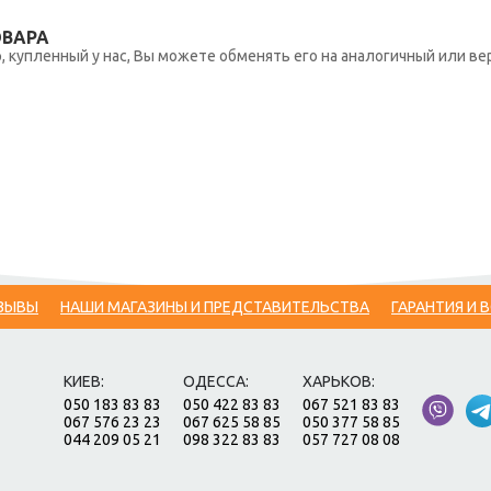
ОВАРА
 купленный у нас, Вы можете обменять его на аналогичный или вер
ЗЫВЫ
НАШИ МАГАЗИНЫ И ПРЕДСТАВИТЕЛЬСТВА
ГАРАНТИЯ И 
КИЕВ:
ОДЕССА:
ХАРЬКОВ:
050 183 83 83
050 422 83 83
067 521 83 83
067 576 23 23
067 625 58 85
050 377 58 85
044 209 05 21
098 322 83 83
057 727 08 08