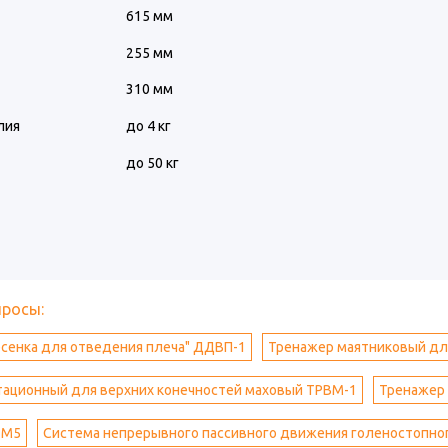
615 мм
255 мм
310 мм
лия
до 4 кг
до 50 кг
просы:
сенка для отведения плеча" ДДВП-1
Тренажер маятниковый для
тационный для верхних конечностей маховый ТРВМ-1
Тренажер 
-М5
Система непрерывного пассивного движения голеностопног