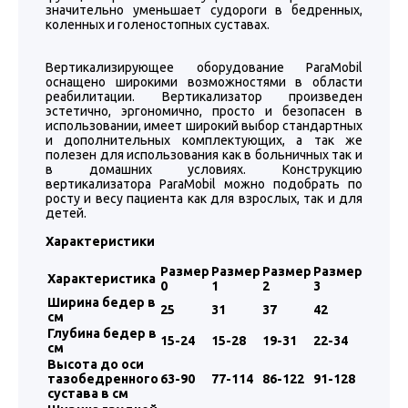
значительно уменьшает судороги в бедренных,
коленных и голеностопных суставах.
Вертикализирующее оборудование ParaMobil
оснащено широкими возможностями в области
реабилитации. Вертикализатор произведен
эстетично, эргономично, просто и безопасен в
использовании, имеет широкий выбор стандартных
и дополнительных комплектующих, а так же
полезен для использования как в больничных так и
в домашних условиях. Конструкцию
вертикализатора ParaMobil можно подобрать по
росту и весу пациента как для взрослых, так и для
детей.
Характеристики
Размер
Размер
Размер
Размер
Характеристика
0
1
2
3
Ширина бедер в
25
31
37
42
см
Глубина бедер в
15-24
15-28
19-31
22-34
см
Высота до оси
тазобедренного
63-90
77-114
86-122
91-128
сустава в см