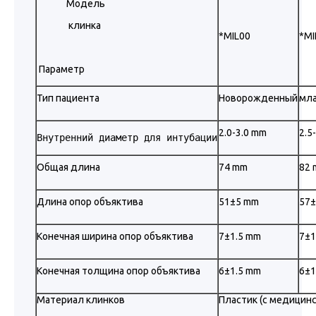
Модель
клинка
*MIL00
*MI
Параметр
Тип пациента
Новорожденный
мл
2.0-3.0 mm
2.5
Внутренний диаметр для интубации
Общая длина
74 mm
82
Длина опор объяктива
51±5 mm
57
Конечная ширина опор объяктива
7±1.5 mm
7±1
Конечная толщина опор объяктива
6±1.5 mm
6±1
Материал клинков
Пластик (с медицин