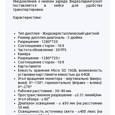
Уведомление о низком заряде. Видеоларингоскоп
поставляется в кейсе для удобства
транспортировки.
Характеристики :
Тип дисплея - Жидкокристаллический цветной
Размер дисплея диагональ - 3 дюйма
Разрешение - 1280*720
Соотношение сторон - 16:9
Частота обновления - 30 FPS
Камера
Разрешение - 1280*720 г
Соотношение сторон - 16:9
Карта памяти
Емкость хранения Micro SD 16GB, возможность
установки карт памяти емкостью до 64GB
Угол вращения монитора - вертикально (вверх-
вниз): 0º~150º, горизонтально (вправо – влево):
0º~270º
Рабочее расстояние - 30~90 мм
Пространственное разрешение - ≥3.51 линий/мм
Угол обзора - ≥ 60°
Диапазон освещения - ≥ ø30 мм (на расстоянии
30 мм)
Освещенность источника света - ≥400 люкс (на