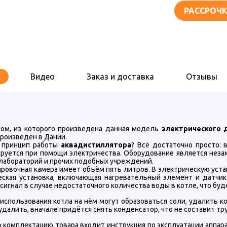
РАССРОЧК
Видео
Заказ и доставка
Отзывы
ом, из которого произведена данная модель
электрического 
роизведён в Дании.
 принцип работы
аквадистиллятора
? Всё достаточно просто: 
руется при помощи электричества. Оборудование является неза
 лабораторий и прочих подобных учреждений.
ровочная камера имеет объём пять литров. В электрическую уст
еская установка, включающая нагревательный элемент и датчик
сигнал в случае недостаточного количества воды в котле, что бу
 использования котла на нём могут образоваться соли, удалить
удалить, вначале придётся снять конденсатор, что не составит тр
ю комплектацию товара входит инструкция по эксплуатации аппара