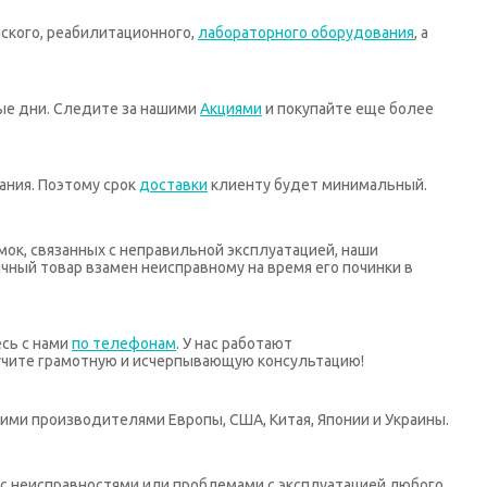
ского, реабилитационного,
лабораторного оборудования
, а
ные дни. Следите за нашими
Акциями
и покупайте еще более
ания. Поэтому срок
доставки
клиенту будет минимальный.
мок, связанных с неправильной эксплуатацией, наши
ный товар взамен неисправному на время его починки в
есь с нами
по телефонам
. У нас работают
учите грамотную и исчерпывающую консультацию!
ими производителями Европы, США, Китая, Японии и Украины.
х с неисправностями или проблемами с эксплуатацией любого