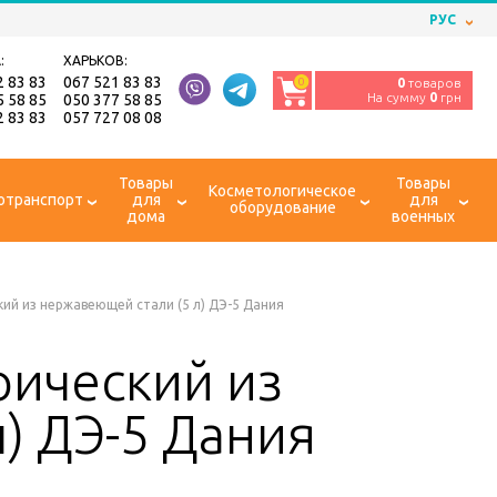
РУС
:
ХАРЬКОВ:
2 83 83
067 521 83 83
0
0
товаров
На сумму
0
грн
5 58 85
050 377 58 85
2 83 83
057 727 08 08
Товары
Товары
Косметологическое
отранспорт
для
для
оборудование
дома
военных
ий из нержавеющей стали (5 л) ДЭ-5 Дания
рический из
) ДЭ-5 Дания