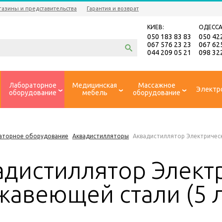
газины и представительства
Гарантия и возврат
КИЕВ:
ОДЕССА
050 183 83 83
050 42
067 576 23 23
067 62
044 209 05 21
098 32
Лабораторное
Медицинская
Массажное
Электр
оборудование
мебель
оборудование
аторное оборудование
Аквадистилляторы
Аквадистиллятор Электрическ
адистиллятор Элект
жавеющей стали (5 л