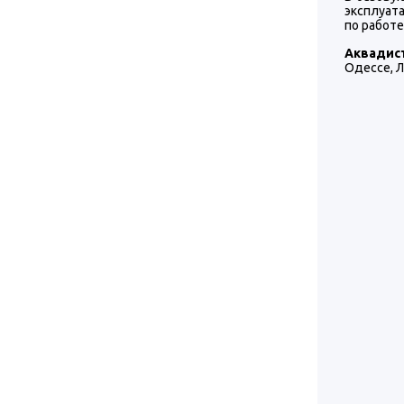
эксплуат
по работе
Аквадис
Одессе, Л