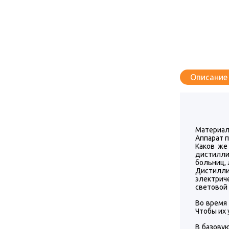
Описание
Материал
Аппарат п
Каков же
дистилли
больниц,
Дистилли
электрич
световой 
Во время
Чтобы их 
В базову