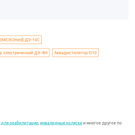
(MICROmed) ДЭ-10С
р электрический ДЭ-4М
Аквадистилятор D10
 для реабилитации
,
инвалидные коляски
и многое другое по