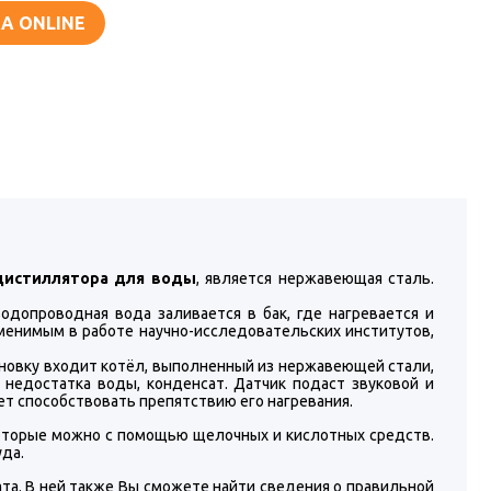
А ONLINE
дистиллятора для воды
, является нержавеющая сталь.
водопроводная вода заливается в бак, где нагревается и
менимым в работе научно-исследовательских институтов,
ановку входит котёл, выполненный из нержавеющей стали,
 недостатка воды, конденсат. Датчик подаст звуковой и
дет способствовать препятствию его нагревания.
 которые можно с помощью щелочных и кислотных средств.
уда.
та. В ней также Вы сможете найти сведения о правильной