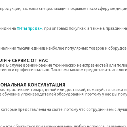
родукции, т.к. наша специализация покрывает всю сферу медицин
кидки на
ХИТы продаж
, при оптовых покупках, а также в празднич
 в наличии тысячи единиц наиболее популярных товаров и оборудов
Я + СЕРВИС ОТ НАС
ние! В случае возникновения технических неисправностей или поло
тивно и профессионально. Также мы можем предоставить аналогич
ИОНАЛЬНАЯ КОНСУЛЬТАЦИЯ
рактеристиками товара, ценой или доставкой, пожалуйста, свяжит
обучение у производителей оборудования, поэтому у нас Вы пол
которые представлены на сайте, потому что сотрудничаем с лучш
ы можете обратиться при возникновении любых вопросов, связанны