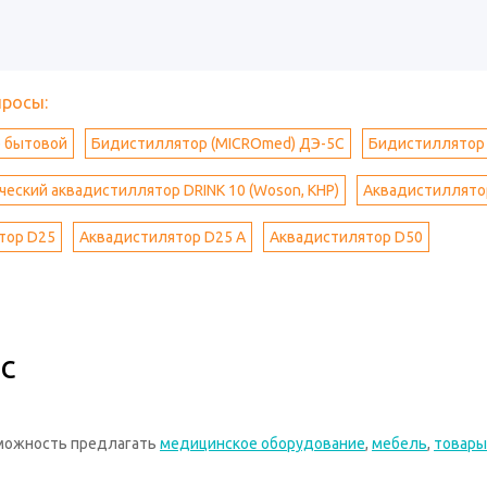
просы:
 бытовой
Бидистиллятор (MICROmed) ДЭ-5С
Бидистиллятор 
еский аквадистиллятор DRINK 10 (Woson, КНР)
Аквадистиллято
тор D25
Аквадистилятор D25 А
Аквадистилятор D50
с
зможность предлагать
медицинское оборудование
,
мебель
,
товары