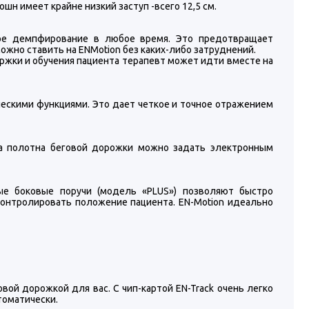
н имеет крайне низкий заступ -всего 12,5 см.
ое демпфирование в любое время. Это предотвращает
ожно ставить на ENMotion без каких-либо затруднений.
ржки и обучения пациента терапевт может идти вместе на
ческими функциями. Это дает четкое и точное отражением
на полотна беговой дорожки можно задать электронным
ые боковые поручи (модель «PLUS») позволяют быстро
контролировать положение пациента. EN-Motion идеально
овой дорожкой для вас. С чип-картой EN-Track очень легко
томатически.