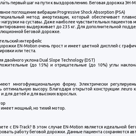
лать первый шаг на пути к выздоровлению. Беговая дорожка ЭН-Мош
вное поглощение вибрации Progressive Shock Absorption (PSA)
ециальный метод амортизации, который обеспечивает плавн
нагрузки на суставы. Даже наиболее чувствительных пациентов м
рантированно выдерживает до 235 кг. Для дополнительной подде
олюционной беговой дорожке.
тельский интерфейс
дорожки EN-Motion очень прост и имеет цветной дисплей с графи
ировки или теста.
я двойного уклона Dual Slope Technology (DST)
ложительные (до 15%) и отрицательные (до 10%) углы накло
.
меют многофункциональную форму. Электрически регулируем
ь оптимальную высору. Благодаря открытой конструкции леurо 
и для детей и для высоких взрослых.
тор
 имеет мощный, но тихий мотор.
ете с EN-Track? В этом случае EN-Motion является идеальной бег
ровать работу беговой дорожки. Данные пациента сохраняются ав