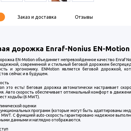
Заказ и доставка
Отзывы
вая дорожка
Enraf-Nonius EN-Motion
орожка EN-Motion объединяет непревзойденное качество Enraf No
надежной, современной и стильный беговой дорожкем беспреце
ость и эргономику. ENMotion является беговой дорожкой, к
тов сейчас и в будущем.
рость
ion это есть! Беговая дорожка автоматически настраивает ско
ия. Авто скорость обеспечивает оптимальный комфорт в движении,
ест ходьбы (6 MWT).
клинической оценки
ункциональных программ (которые могут быть адаптированы инд
6 MWT. С функцией auto-скорость гарантировано надежное выпол
ными данными и наглядно отображаются.
аступ