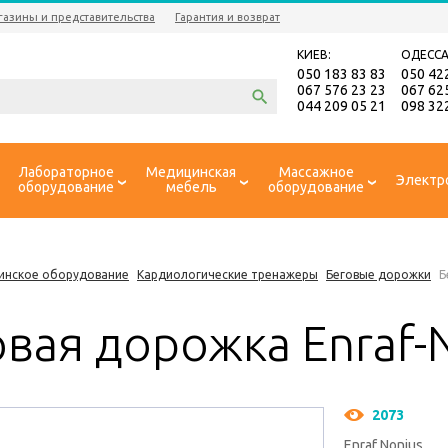
газины и представительства
Гарантия и возврат
КИЕВ:
ОДЕССА
050 183 83 83
050 42
067 576 23 23
067 62
044 209 05 21
098 32
Лабораторное
Медицинская
Массажное
Электр
оборудование
мебель
оборудование
инское оборудование
Кардиологические тренажеры
Беговые дорожки
Б
вая дорожка Enraf-
2073
Enraf Nonius