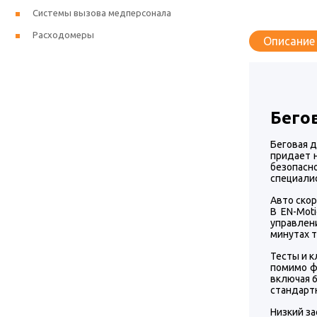
Системы вызова медперсонала
Расходомеры
Описание
Бего
Беговая д
придает 
безопасн
специалис
Авто ско
В EN-Mot
управлен
минутах т
Тесты и 
помимо ф
включая 
стандарт
Низкий з