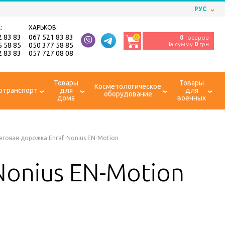
РУС
:
ХАРЬКОВ:
2 83 83
067 521 83 83
0
0
товаров
На сумму
0
грн
5 58 85
050 377 58 85
2 83 83
057 727 08 08
Товары
Товары
Косметологическое
отранспорт
для
для
оборудование
дома
военных
еговая дорожка Enraf-Nonius EN-Motion
Nonius EN-Motion