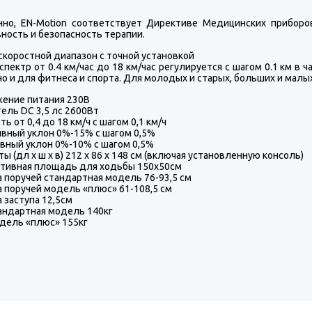
нно, EN-Motion соответствует Директиве Медицинских приборов 
ность и безопасность терапии.
скоростной диапазон с точной установкой
спектр от 0.4 км/час до 18 км/час регулируется с шагом 0.1 км в 
но и для фитнеса и спорта. Для молодых и старых, больших и малых
ение питания 230В
ель DC 3,5 лс 2600Вт
ть от 0,4 до 18 км/ч с шагом 0,1 км/ч
вный уклон 0%-15% с шагом 0,5%
вный уклон 0%-10% с шагом 0,5%
ты (дл х ш х в) 212 х 86 х 148 см (включая установленную консоль)
тивная площадь для ходьбы 150х50см
 поручей стандартная модель 76-93,5 см
 поручей модель «плюс» 61-108,5 см
 заступа 12,5см
андартная модель 140кг
дель «плюс» 155кг