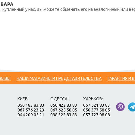
ОВАРА
 купленный у нас, Вы можете обменять его на аналогичный или вер
ЗЫВЫ
НАШИ МАГАЗИНЫ И ПРЕДСТАВИТЕЛЬСТВА
ГАРАНТИЯ И 
КИЕВ:
ОДЕССА:
ХАРЬКОВ:
050 183 83 83
050 422 83 83
067 521 83 83
067 576 23 23
067 625 58 85
050 377 58 85
044 209 05 21
098 322 83 83
057 727 08 08