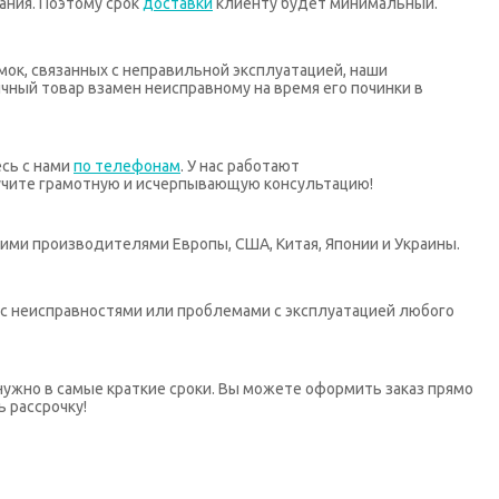
ания. Поэтому срок
доставки
клиенту будет минимальный.
мок, связанных с неправильной эксплуатацией, наши
ный товар взамен неисправному на время его починки в
есь с нами
по телефонам
. У нас работают
учите грамотную и исчерпывающую консультацию!
ими производителями Европы, США, Китая, Японии и Украины.
х с неисправностями или проблемами с эксплуатацией любого
нужно в самые краткие сроки. Вы можете оформить заказ прямо
ь рассрочку!