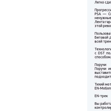
Легко сде
Прогресси
PSA — Сп
ненужные 
Лента га
этой рев
Пользова
Беговой 
всей трен
Технологи
с DST по
способом
Поручи
Поручи и
выставит
подходит 
Тихий мо
EN-Motion
EN-трек
Вы работа
контроли