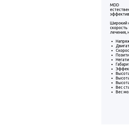
MDD
естестве
эффектив
Широкий 
скорость 
лечения, 
Напряж
Двигат
Скорос
Позити
Негати
Габари
Эффек
Высота
Высота
Высота
Вес ст
Вес мо