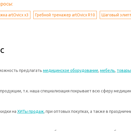
просы:
жка artOvicx x3
Гребной тренажер artOvicx R10
Шаговый элипт
с
зможность предлагать
медицинское оборудование
,
мебель
,
товары
родукции, т.к. наша специализация покрывает всю сферу медицин
кидки на
ХИТы продаж
, при оптовых покупках, а также в празднич