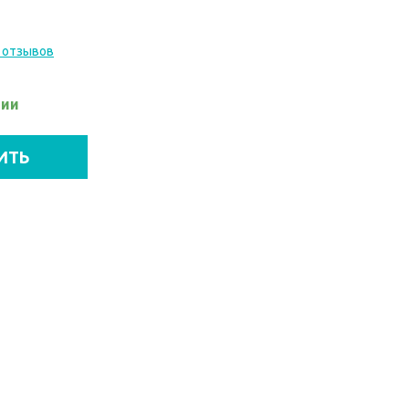
 отзывов
чии
ИТЬ