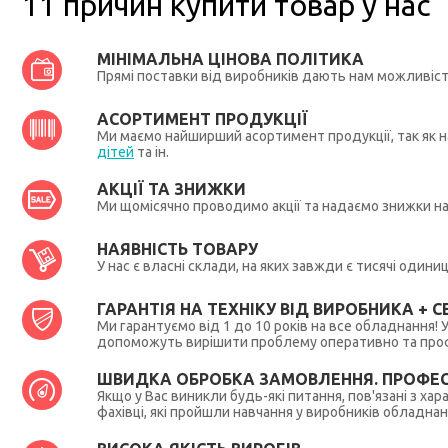
11 причин купити товар у нас
МІНІМАЛЬНА ЦІНОВА ПОЛІТИКА
Прямі поставки від виробників дають нам можливіс
АСОРТИМЕНТ ПРОДУКЦІЇ
Ми маємо найширший асортимент продукції, так як на
дітей
та ін.
АКЦІЇ ТА ЗНИЖКИ
Ми щомісячно проводимо акції та надаємо знижки н
НАЯВНІСТЬ ТОВАРУ
У нас є власні склади, на яких завжди є тисячі один
ГАРАНТІЯ НА ТЕХНІКУ ВІД ВИРОБНИКА + СЕ
Ми гарантуємо від 1 до 10 років на все обладнання!
допоможуть вирішити проблему оперативно та профес
ШВИДКА ОБРОБКА ЗАМОВЛЕННЯ. ПРОФЕС
Якщо у Вас виникли будь-які питання, пов'язані з ха
фахівці, які пройшли навчання у виробників обладна