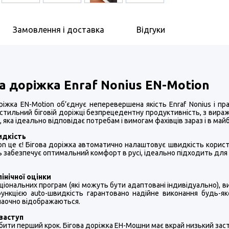
Замовлення і доставка
Відгуки
ва доріжка
Enraf Nonius EN-Motion
ріжка EN-Motion об’єднує неперевершена якість Enraf ​​Nonius і п
і стильний біговій доріжці безпрецедентну продуктивність, з вира
 яка ідеально відповідає потребам і вимогам фахівців зараз і в май
идкість
on це є! Бігова доріжка автоматично налаштовує швидкість корист
 забезпечує оптимальний комфорт в русі, ідеально підходить для т
лінічної оцінки
ціональних програм (які можуть бути адаптовані індивідуально),
ункцією auto-швидкість гарантовано надійне виконання будь-як
наочно відображаються.
заступ
бити перший крок. Бігова доріжка ЕН-Мошни має вкрай низький заст