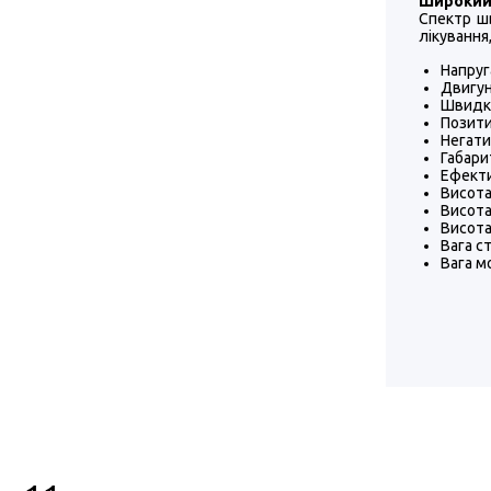
Широкий 
Спектр шв
лікування
Напруг
Двигун
Швидкіс
Позити
Негати
Габари
Ефекти
Висота
Висота
Висота
Вага с
Вага м