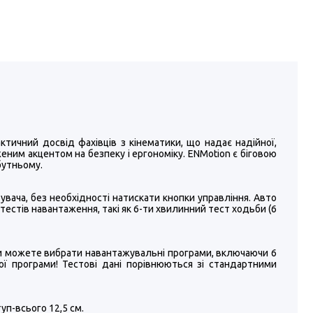
рактичний досвід фахівців з кінематики, що надає надійної,
женим акцентом на безпеку і ергономіку. ENMotion є біговою
бутньому.
увача, без необхідності натискати кнопки управління. Авто
естів навантаження, такі як 6-ти хвилинний тест ходьби (6
 ви можете вибрати навантажувальні програми, включаючи 6
ої програми! Тестові дані порівнюються зі стандартними
уп-всього 12,5 см.