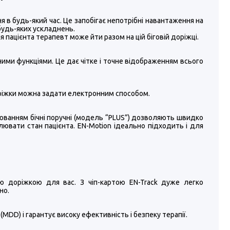
 в будь-який час. Це запобігає непотрібні навантаження на
 будь-яких ускладнень.
 пацієнта терапевт може йти разом на цій біговій доріжці.
ними функціями. Це дає чітке і точне відображенням всього
 доріжки можна задати електронним способом.
ванням бічні поручні (модель “PLUS”) дозволяють швидко
лювати стан пацієнта. EN-Motion ідеально підходить і для
ою доріжкою для вас. З чіп-картою EN-Track дуже легко
но.
MDD) і гарантує високу ефективність і безпеку терапії.