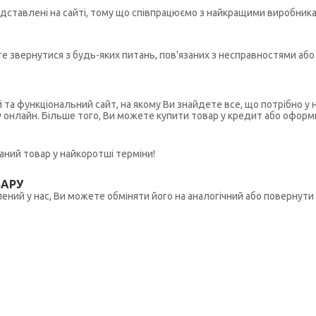
редставлені на сайті, тому що співпрацюємо з найкращими виробникам
ете звернутися з будь-яких питань, пов'язаних з несправностями а
й та функціональний сайт, на якому Ви знайдете все, що потрібно 
у онлайн. Більше того, Ви можете купити товар у кредит або оформ
ний товар у найкоротші терміни!
ВАРУ
ений у нас, Ви можете обміняти його на аналогічний або повернути 