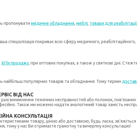
ть пропонувати
медичне обладнання
,
меблі
,
товари для реабілітації
ша спеціалізація покриває всю сферу медичного, реабілітаційного,
а
ХІТи продажу
, при оптових покупках, а також у святкові дні. Стеж
иць найбільш популярних товарів та обладнання. Тому термін
достав
РВІС ВІД НАС
 У разі виникнення технічних несправностей або поломок, пов'язани
ійно. Також ми можемо надати аналогічний товар замість несправ
ІЙНА КОНСУЛЬТАЦІЯ
рактеристиками товару, ціною або доставкою, будь ласка, зв'яжіться
ння, тому у нас Ви отримаєте грамотну та вичерпну консультацію!