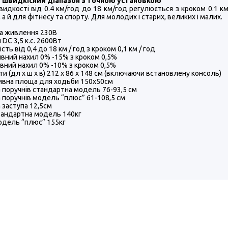
швидкісний діапазон з точною установкою
идкості від 0.4 км/год до 18 км/год регулюється з кроком 0.1 км
, а й для фітнесу та спорту. Для молодих і старих, великих і малих.
а живлення 230В
 DC 3,5 к.с. 2600Вт
ть від 0,4 до 18 км / год з кроком 0,1 км / год
вний нахил 0% -15% з кроком 0,5%
вний нахил 0% -10% з кроком 0,5%
ти (дл х ш х в) 212 х 86 х 148 см (включаючи встановлену консоль)
вна площа для ходьби 150х50см
 поручнів стандартна модель 76-93,5 см
 поручнів модель “плюс” 61-108,5 см
 заступа 12,5см
тандартна модель 140кг
одель “плюс” 155кг