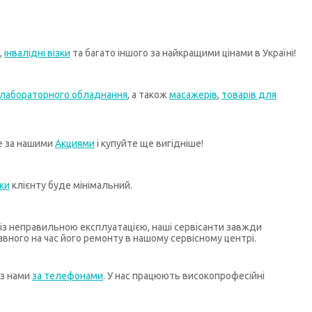
,
інвалідні візки
та багато іншого за найкращими цінами в Україні!
лабораторного обладнання
, а також
масажерів
,
товарів для
те за нашими
Акциями
і купуйте ще вигідніше!
ки
клієнту буде мінімальний.
х із неправильною експлуатацією, наші сервісанти завжди
ного на час його ремонту в нашому сервісному центрі.
 з нами
за телефонами
. У нас працюють високопрофесійні