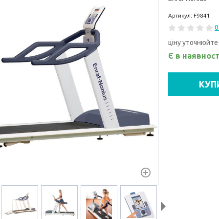
Артикул: F9841
0
ціну уточнюйте
Є в наявност
КУП