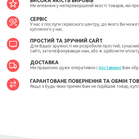
ВИСОКА ЯКІСТЬ ВИРОБІВ
Ми впевнені у неперевершеній якості товарів, які п
СЕРВІС
У нас є послуги сервісного центру, до якого Ви мож
купленого у нас.
ПРОСТИЙ ТА ЗРУЧНИЙ САЙТ
Для Вашої зручності ми розробили простий, сучасни
сайті, зателефонувавши нам, або ж здійснити оплат
ДОСТАВКА
Ми працюємо дуже оперативно і
доставимо
Вам обра
ГАРАНТОВАНЕ ПОВЕРНЕННЯ ТА ОБМІН ТО
Якщо з будь-яких причин Вам не підійшов товар, купл