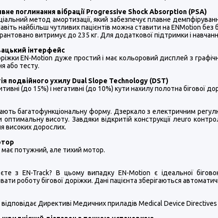
вне поглинання вібрації Progressive Shock Absorption (PSA)
ціальний метод амортизації, який забезпечує плавне демпфірування
Навіть найбільш чутливих пацієнтів можна ставити на ENMotion без
арантовано витримує до 235 кг. Для додаткової підтримки і навчання
вацький інтерфейс
оріжки EN-Motion дуже простий і має кольоровий дисплей з графіч
я або тесту.
ія подвійного ухилу Dual Slope Technology (DST)
итивні (до 15%) і негативні (до 10%) кути нахилу полотна бігової
мають багатофункціональну форму. Дзеркало з електричним регулю
 оптимальну висоту. Завдяки відкритій конструкції леurо контро
для високих дорослих.
отор
 має потужний, але тихий мотор.
єте з EN-Track? В цьому випадку EN-Motion є ідеальної бігов
ати роботу бігової доріжки. Дані пацієнта зберігаються автоматич
 відповідає Директиві Медичних приладів Medical Device Directives (