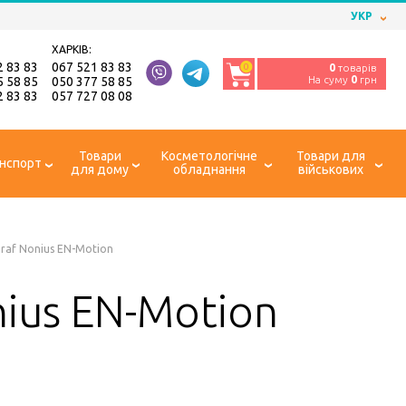
УКР
ХАРКІВ:
2 83 83
067 521 83 83
0
0
товарів
На суму
0
грн
5 58 85
050 377 58 85
2 83 83
057 727 08 08
Товари
Косметологічне
Товари для
нспорт
для дому
обладнання
військових
nraf Nonius EN-Motion
nius EN-Motion