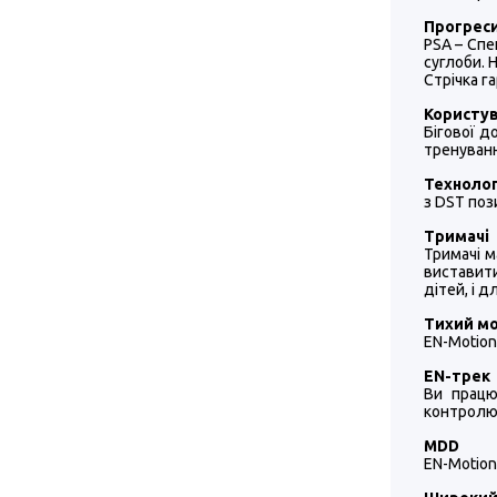
Прогреси
PSA – Спе
суглоби. 
Стрічка г
Користу
Бігової д
тренуванн
Технолог
з DST поз
Тримачі
Тримачі 
виставити
дітей, і 
Тихий м
EN-Motion
EN-трек
Ви працю
контролюв
MDD
EN-Motion