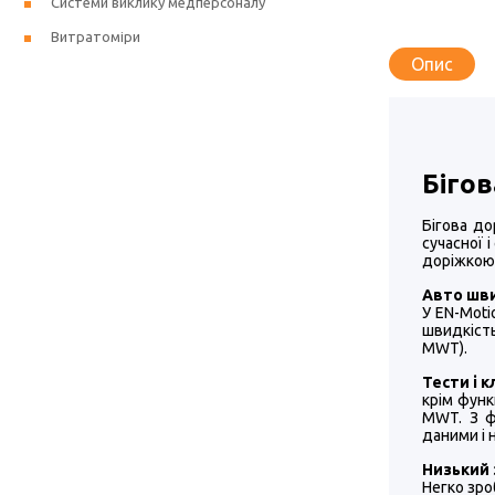
Системи виклику медперсоналу
Витратоміри
Опис
Біго
Бігова до
сучасної 
доріжкою,
Авто шв
У EN-Moti
швидкість
MWT).
Тести і к
крім функ
MWT. З ф
даними і 
Низький 
Негко зро