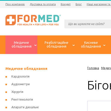
Про компанію
Доставка та оплата
Кредит
Блог
Наші магазини та
Медичне
Реабілітаційне
Кисневе
обладнання
обладнання
обладнання
Медичне обладнання
Головна
Медич
Кардіологія
Біго
Аудіометри
Хірургія
Рентгенологія
Апарати дихальні