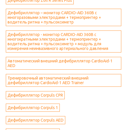
Дефибриллятор Zoll R Series Plus
Дефибриллятор – монитор CARDIO-AID 360В с
многоразовыми электродами + термопринтер +
водитель ритма + пульсоксиметр
Дефибриллятор - монитор CARDIO-AID 360В с
многократными электродами + термопринтер +
водитель ритма + пульсоксиметр + модуль для
измерения неинвазивного артериального давления
Автоматический внешний дефибриллятор CardioAid-1
AED
Тренировочный автоматический внешний
дефибриллятор CardioAid-1 AED Trainer
Дефибриллятор Corpuls CPR
Дефибриллятор Corpuls 1
Дефибриллятор Corpuls AED