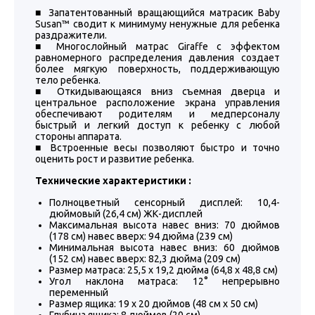
■ Запатентованный вращающийся матрасик Babу
Susan™ сводит к минимуму ненужные для ребенка
раздражители.
■ Многослойный матрас Giraffe с эффектом
равномерного распределения давления создает
более мягкую поверхность, поддерживающую
тело ребенка.
■ Откидывающаяся вниз съемная дверца и
центральное расположение экрана управления
обеспечивают родителям и медперсоналу
быстрый и легкий доступ к ребенку с любой
стороны аппарата.
■ Встроенные весы позволяют быстро и точно
оценить рост и развитие ребенка.
Технические характеристики :
Полноцветный сенсорный дисплей: 10,4-
дюймовый (26,4 см) ЖК-дисплей
Максимальная высота навес вниз: 70 дюймов
(178 см) навес вверх: 94 дюйма (239 см)
Минимальная высота навес вниз: 60 дюймов
(152 см) навес вверх: 82,3 дюйма (209 см)
Размер матраса: 25,5 x 19,2 дюйма (64,8 x 48,8 см)
Угол наклона матраса: 12° непрерывно
переменный
Размер ящика: 19 x 20 дюймов (48 см x 50 см)