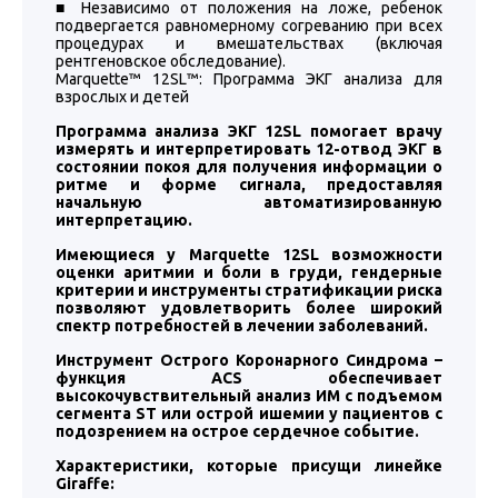
■ Независимо от положения на ложе, ребенок
подвергается равномерному согреванию при всех
процедурах и вмешательствах (включая
рентгеновское обследование).
Marquette™ 12SL™: Программа ЭКГ анализа для
взрослых и детей
Программа анализа ЭКГ 12SL помогает врачу
измерять и интерпретировать 12-отвод ЭКГ в
состоянии покоя для получения информации о
ритме и форме сигнала, предоставляя
начальную автоматизированную
интерпретацию.
Имеющиеся у Marquette 12SL возможности
оценки аритмии и боли в груди, гендерные
критерии и инструменты стратификации риска
позволяют удовлетворить более широкий
спектр потребностей в лечении заболеваний.
Инструмент Острого Коронарного Синдрома –
функция ACS обеспечивает
высокочувствительный анализ ИМ с подъемом
сегмента ST или острой ишемии у пациентов с
подозрением на острое сердечное событие.
Характеристики, которые присущи линейке
Giraffe: