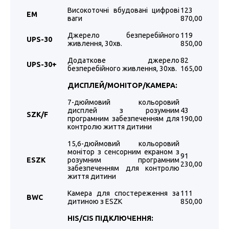
Високоточні вбудовані цифрові
123
ЕМ
ваги
870,00
Джерело безперебійного
119
UPS
-
30
живлення, 30хв.
850,00
Додаткове джерело
82
UPS
-
30
+
безперебійного живлення, 30хв.
165,00
ДИСПЛЕЙ/МОНІТОР/КАМЕРА:
7-дюймовий кольоровий
дисплей з розумним
43
SZK
/
F
програмним забезпеченням для
190,00
контролю життя дитини
15,6-дюймовий кольоровий
монітор з сенсорним екраном з
91
ESZK
розумним програмним
230,00
забезпеченням для контролю
життя дитини
Камера для спостереження за
111
BWC
дитиною з ESZK
850,00
H
IS/CIS
ПІДКЛЮЧЕННЯ: