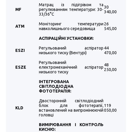
Матрац із підігрівом та
30
M
F
регулюванням температури: 30-
340,00
33/36°C
Моніторинг температури
26
ATM
навколишнього середовища
545,00
АСПІРАЦІЙНІ УСТАНОВКИ
:
Регульований аспіратор
44
ESZI
низького тиску (Вентурі)
470,00
Регульований
48
ESZE
електромеханічний аспіратор
250,00
низького тиску
ІНТЕГРОВАНА
СВІТЛОДІОДНА
ФОТОТЕРАПІЯ:
Двосторонній світлодіодний
блок для фототерапії,
119
KLD
встановлений на випромінюючій
050,00
головці
ВИМІРЮ
ВАННЯ
І КОНТРОЛЬ
КИСНЮ
: