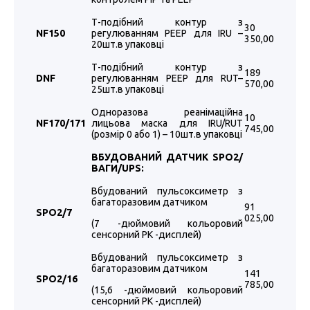
Т-подібний контур з
30
NF150
регулюванням PEEP для IRU –
350,00
20шт.в упаковці
Т-подібний контур з
189
DNF
регулюванням PEEP для RUT–
570,00
25шт.в упаковці
Одноразова реанімаційна
10
NF170/171
лицьова маска для IRU/RUT
745,00
(розмір 0 або 1) – 10шт.в упаковці
ВБУДОВАНИЙ ДАТЧИК
SPO2
/
ВАГИ/
UPS
:
Вбудований пульсоксиметр з
багаторазовим датчиком
91
SPO2
/7
025,00
(7 -дюймовий кольоровий
сенсорний РК -дисплей)
Вбудований пульсоксиметр з
багаторазовим датчиком
141
SPO2
/16
785,00
(15,6 -дюймовий кольоровий
сенсорний РК -дисплей)