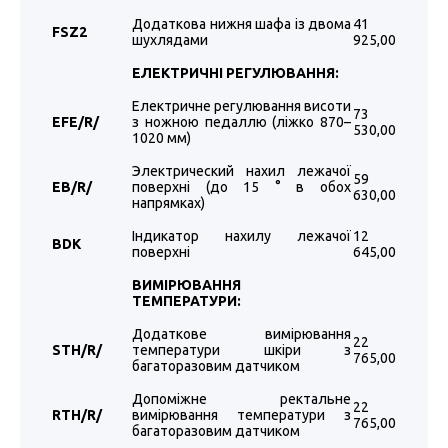
Додаткова нижня шафа із двома
41
FSZ2
шухлядами
925,00
ЕЛЕКТРИЧНІ РЕГУЛЮВАННЯ:
Електричне регулювання висоти
73
EFE/R/
з ножною педаллю (ліжко 870–
530,00
1020 мм)
Электрический нахил лежачої
59
EB/R/
поверхні (до 15 ° в обох
630,00
напрямках)
Індикатор нахилу лежачої
12
BDK
поверхні
645,00
ВИМІРЮВАННЯ
ТЕМПЕРАТУРИ:
Додаткове вимірювання
22
STH/
R
/
температури шкіри з
765,00
багаторазовим датчиком
Допоміжне ректальне
22
RTH/
R
/
вимірювання температури з
765,00
багаторазовим датчиком