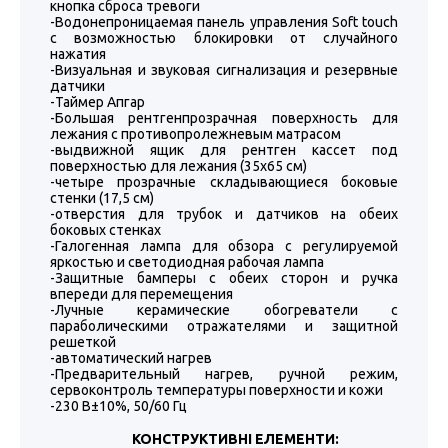
кнопка сброса тревоги
-Водонепроницаемая панель управления Soft touch
с возможностью блокировки от случайного
нажатия
-Визуальная и звуковая сигнализация и резервные
датчики
-Таймер Апгар
-Большая рентгенпрозрачная поверхность для
лежания с противопролежневым матрасом
-выдвижной ящик для рентген кассет под
поверхностью для лежания (35х65 см)
-четыре прозрачные складывающиеся боковые
стенки (17,5 см)
-отверстия для трубок и датчиков на обеих
боковых стенках
-Галогенная лампа для обзора с регулируемой
яркостью и светодиодная рабочая лампа
-Защитные бамперы с обеих сторон и ручка
впереди для перемещения
-Лучные керамические обогреватели с
параболическими отражателями и защитной
решеткой
-автоматический нагрев
-Предварительный нагрев, ручной режим,
сервоконтроль температуры поверхности и кожи
-230 В±10%, 50/60 Гц
КОНСТРУКТИВНІ ЕЛЕМЕНТИ: