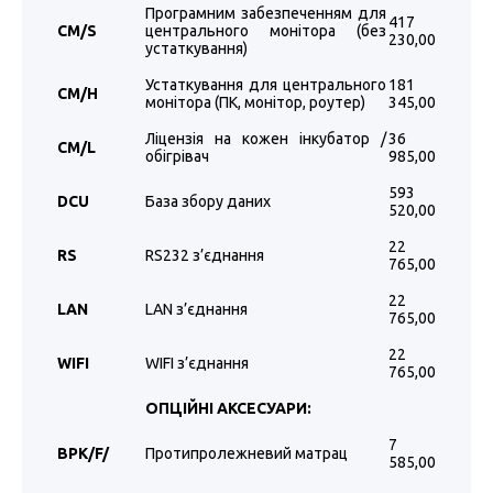
Програмним забезпеченням для
417
CM/S
центрального монітора (без
230,00
устаткування)
Устаткування для центрального
181
CM/H
монітора (ПК, монітор, роутер)
345,00
Ліцензія на кожен інкубатор /
36
CM/L
обігрівач
985,00
593
DCU
База збору даних
520,00
22
RS
RS232 з’єднання
765,00
22
LAN
LAN з’єднання
765,00
22
WIFI
WIFI з’єднання
765,00
ОПЦІЙНІ АКСЕСУАРИ:
7
BPK/F/
Протипролежневий матрац
585,00