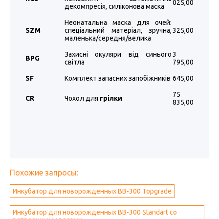
025,00
декомпресія, силіконова маска
Неонатальна маска для очей:
SZM
спеціальний матеріал, зручна,
325,00
маленька/середня/велика
Захисні окуляри від синього
3
BPG
світла
795,00
SF
Комплект запасних запобіжників
645,00
75
CR
Чохол для
грілки
835,00
Похожие запросы:
Инкубатор для новорожденных BB-300 Topgrade
Инкубатор для новорожденных BB-300 Standart со