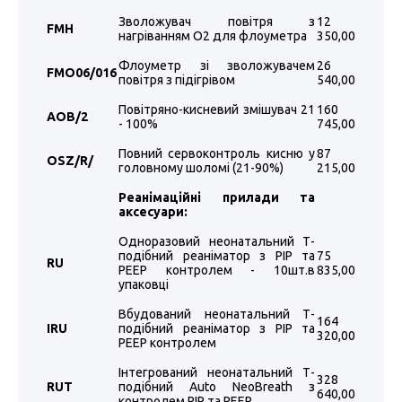
Зволожувач повітря з
12
FMH
нагріванням O2 для флоуметра
350,00
Флоуметр зі зволожувачем
26
FMO
0
6/
016
повітря з підігрівом
540,00
Повітряно-кисневий змішувач 21
160
AOB/2
- 100%
745,00
Повний сервоконтроль кисню у
87
OS
Z/R/
головному шоломі (21-90%)
215,00
Реанімаційні прилади та
аксесуари:
Одноразовий неонатальний Т-
подібний реаніматор з PIP та
75
RU
PEEP контролем - 10шт.в
835,00
упаковці
Вбудований неонатальний Т-
164
IRU
подібний реаніматор з PIP та
320,00
PEEP контролем
Інтегрований неонатальний Т-
328
RUT
подібний Auto NeoBreath з
640,00
контролем PIP та PEEP