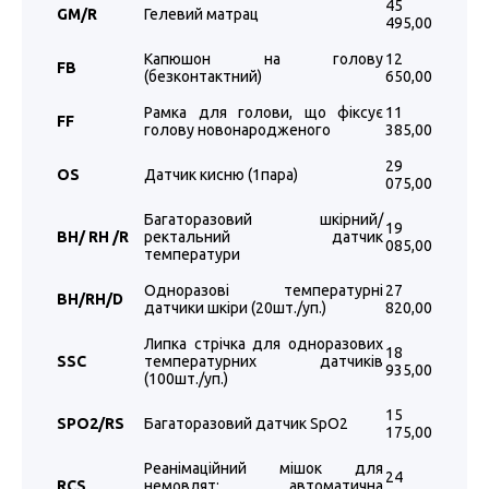
45
GM
/
R
Гелевий матрац
495,00
Капюшон на голову
12
FB
(безконтактний)
650,00
Рамка для голови, що фіксує
11
FF
голову новонародженого
385,00
29
OS
Датчик кисню (1пара)
075,00
Багаторазовий шкірний/
19
BH
/
RH
/
R
ректальний датчик
085,00
температури
Одноразові температурні
27
BH/RH/D
датчики шкіри (20шт./уп.)
820,00
Липка стрічка для одноразових
18
SSC
температурних датчиків
935,00
(100шт./уп.)
15
SPO2/RS
Багаторазовий датчик SpO2
175,00
Реанімаційний мішок для
24
RCS
немовлят: автоматична