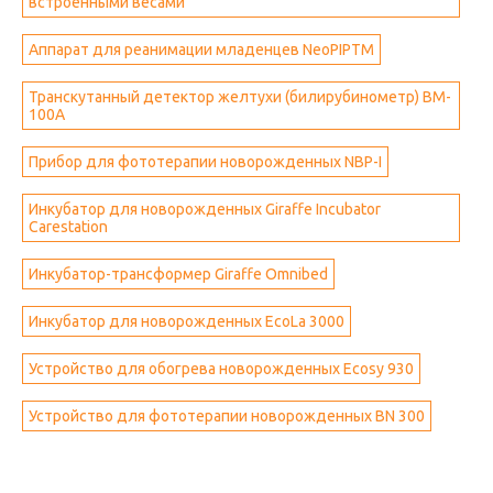
встроенными весами
Аппарат для реанимации младенцев NeoPIPTM
Транскутанный детектор желтухи (билирубинометр) BM-
100A
Прибор для фототерапии новорожденных NBP-I
Инкубатор для новорожденных Giraffe Incubator
Carestation
Инкубатор-трансформер Giraffe Omnibed
Инкубатор для новорожденных EcoLa 3000
Устройство для обогрева новорожденных Ecosy 930
Устройство для фототерапии новорожденных BN 300