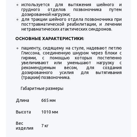
используется для вытяжения шейного и
грудного отделов позвоночника путем
дозированной нагрузки;
для тракции шейного отдела позвоночника при
посттравматической реабилитации, и лечении
нетравматических атактических синдромов.
ОСНОВНЫЕ ХАРАКТЕРИСТИКИ:
пациенту, сидящему на стуле, надевают петлю
Глиссона, соединенную шнуром через блоки с
гирями, с помощью которых постепенно
увеличивают или уменьшают нагрузку с
рекомендуемым весом, для создания
дозированного усилия для вытягивания
(трацкии) позвоночника.
Габаритные размеры
Длина
665 мм
Высота
1010 мм
Вес
7 кг
изделия