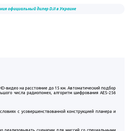
ия официальный дилер DJI в Украине
 HD-видео на расстояние до 15 км. Автоматический подбор
ольшого числа радиопомех, алгоритм шифрования AES-256
ловиях с усовершенствованной конструкцией планера и
жно реализовывать сценарии для миссий со специальными