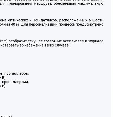
для планирования маршрута, обеспечивая максимальную
тема оптических и ToF-датчиков, расположенных в шести
оянии 40 м. Для персонализации процесса предусмотрено
stem) отобразит текущее состояние всех систем в журнале
йствовать во избежание таких случаев.
з пропеллеров,
× В)
пропеллерами,
× В)
яторов)