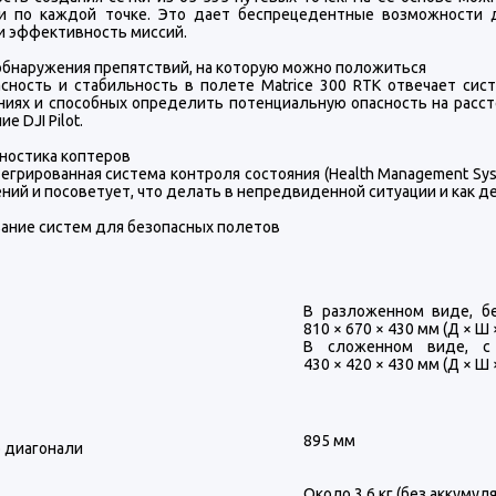
и по каждой точке. Это дает беспрецедентные возможности 
 и эффективность миссий.
обнаружения препятствий, на которую можно положиться
асность и стабильность в полете Matrice 300 RTK отвечает сис
ниях и способных определить потенциальную опасность на расст
е DJI Pilot.
ностика коптеров
егрированная система контроля состояния (Health Management Sy
ий и посоветует, что делать в непредвиденной ситуации и как де
ание систем для безопасных полетов
В разложенном виде, бе
810 × 670 × 430 мм (Д × Ш 
В сложенном виде, с 
430 × 420 × 430 мм (Д × Ш 
895 мм
о диагонали
Около 3,6 кг (без аккумул