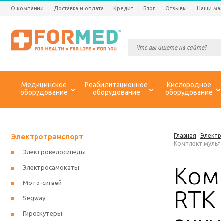
О компании
Доставка и оплата
Кредит
Блог
Отзывы
Наши ма
Медицинское
Реабилитационное
Кислородное
оборудование
оборудование
оборудование
Электротранспорт
Главная
Элект
Комплект мульти
Электровелосипеды
Комп
Электросамокаты
Мото-сигвей
RTK 
Segway
Гироскутеры