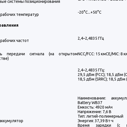
вые системы позиционирования
-20°C...+50°C
 рабочих температур
равления
2,4–2,4835 ГГц
рабочих частот
ть передачи сигнала (на открытом
NCC/FCC: 15 кмCE/MIC: 8 к
стве)
2,4–2,4835 ГГц:
29,5 дБм (FCC); 18,5 дБм (
18,5 дБм (SRRC); 18,5 дБм 
Наименование: аккумуля
Battery WB37
Емкость: 4920 мАч
Напряжение: 7,6 В
Тип: литий-полимерный
аккумулятор
Энергия: 37,39 Вт⋅ч
Время зарядки (с и