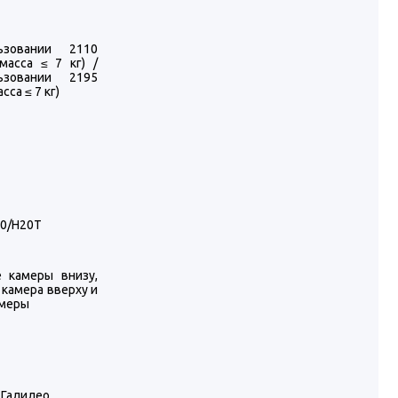
зовании 2110
масса ≤ 7 кг) /
зовании 2195
са ≤ 7 кг)
20/H20T
 камеры внизу,
 камера вверху и
амеры
 Галилео