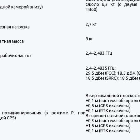
Около 6,3 кг (с двумя 
одной камерой внизу)
TB60)
2,7 кг
езная нагрузка
9 кг
етная масса
2,4–2,483 ГГц
рабочих частот
2,4–2,4835 ГГц:
29,5 дБм (FCC); 18,5 дБм (
18,5 дБм (SRRC); 18,5 дБм 
В вертикальной плоскост
±0,1 м (система обзора в
±0,5 м (GPS включена)
±0,1 м (RTK включена)
 позиционирования (в режиме Р, при
В горизонтальной плоско
ей GPS)
±0,3 м (система обзора в
±1,5 м (GPS включена)
±0,1 м (RTK включена)