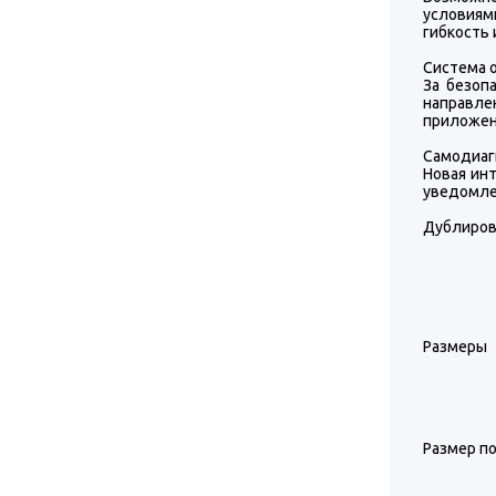
условиям
гибкость
Система 
За безоп
направле
приложени
Самодиаг
Новая инт
уведомлен
Дублиров
Размеры
Размер п