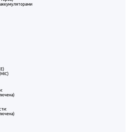
аккумуляторами
CE)
(MIC)
и:
ключена)
сти:
ключена)