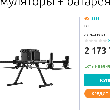
умуляторы + батаре
3344
DJI
Артикул: F8933
0
2 173
Есть в нали
КУП
КРЕДИТ