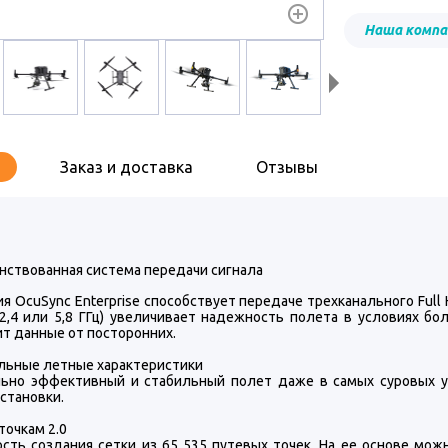
Наша компан
Заказ и доставка
Отзывы
нствованная система передачи сигнала
я OcuSync Enterprise способствует передаче трехканального Full
(2,4 или 5,8 ГГц) увеличивает надежность полета в условиях б
т данные от посторонних.
льные летные характеристики
ьно эффективный и стабильный полет даже в самых суровых ус
становки.
точкам 2.0
сть создания сетки из 65 535 путевых точек. На ее основе мо