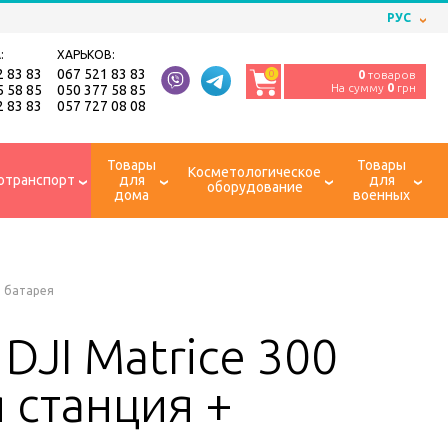
РУС
:
ХАРЬКОВ:
2 83 83
067 521 83 83
0
0
товаров
На сумму
0
грн
5 58 85
050 377 58 85
2 83 83
057 727 08 08
Товары
Товары
Косметологическое
отранспорт
для
для
оборудование
дома
военных
+ батарея
DJI Matrice 300
 станция +