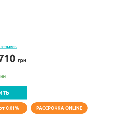
я
 отзывов
 710
грн
чии
ИТЬ
от 0,01%
РАССРОЧКА ONLINE