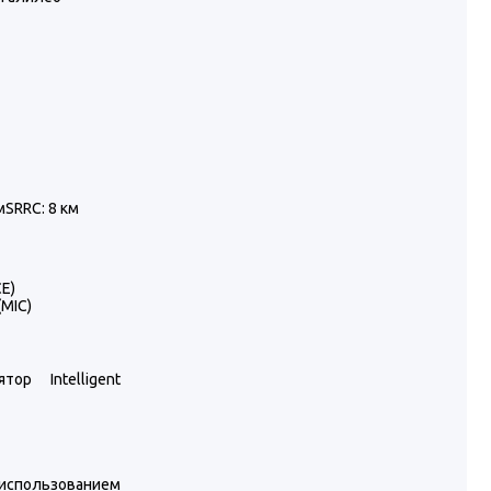
мSRRC: 8 км
CE)
(MIC)
тор Intelligent
спользованием