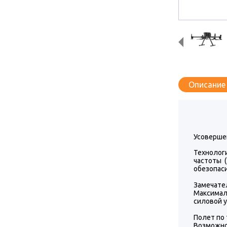
Описание
Усоверше
Технологи
частоты 
обезопаси
Замечате
Максимал
силовой у
Полет по 
Возможно