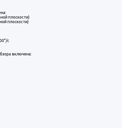
на:
ьной плоскости)
ьной плоскости)
00°/с
обзора включена: