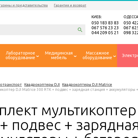
газины и представительства
Гарантия и возврат
КИЕВ:
ОДЕССА
050 183 83 83
050 42
067 576 23 23
067 62
044 209 05 21
098 32
Лабораторное
Медицинская
Массажное
Электр
оборудование
мебель
оборудование
ротранспорт
Квадрокоптеры DJI
Квадрокоптеры DJI Matrice
коптер DJI Matrice 300 RTK + подвес + зарядная станция + аккумуляторы 
лект мультикоптер 
+ подвес + зарядная