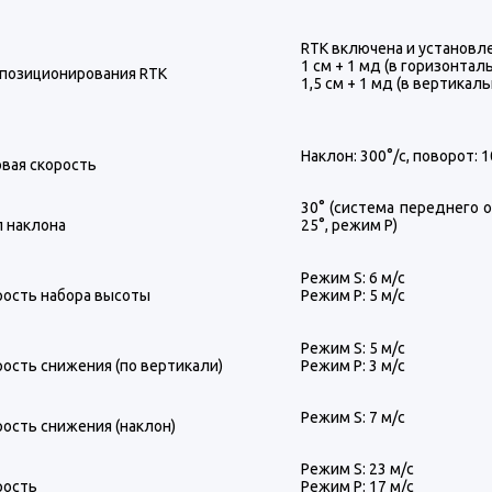
RTK включена и установле
1 см + 1 мд (в горизонтал
 позиционирования RTK
1,5 см + 1 мд (в вертикал
Наклон: 300°/с, поворот: 1
овая скорость
30° (система переднего 
л наклона
25°, режим P)
Режим S: 6 м/с
рость набора высоты
Режим P: 5 м/с
Режим S: 5 м/с
рость снижения (по вертикали)
Режим P: 3 м/с
Режим S: 7 м/с
рость снижения (наклон)
Режим S: 23 м/с
рость
Режим P: 17 м/с