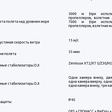
5000 м (при исполь
пропеллеров, взлетная 
ота полета над уровнем моря
7000 м (при исполь
пропеллеров, взлетная мас
15 м/с
устимая скорость ветра
55 мин
мя полета
Zenmuse XT2/XT S/Z30/H
мые стабилизаторы DJI
Одна камера внизу, две
одна камера вверху, одна
мые стабилизаторы DJI
одна камера внизу, три к
IP45
защиты
GPS + ГЛОНАСС + BeiDou +