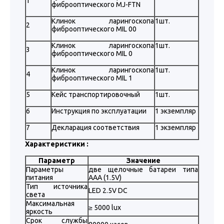
1
фиброоптического MJ-FTN
Клинок ларингоскопа
1шт.
2
фиброоптического MIL 00
Клинок ларингоскопа
1шт.
3
фиброоптического MIL 0
Клинок ларингоскопа
1шт.
4
фиброоптического MIL 1
5
Кейс транспортировочный
1шт.
6
Инструкция по эксплуатации
1 экземпляр
7
Декларация соответствия
1 экземпляр
Характеристики :
Параметр
Значение
Параметры
две щелочные батареи типа
питания
AAA (1.5V)
Тип источника
LED 2.5V DC
света
Максимальная
≥ 5000 lux
яркость
Срок службы