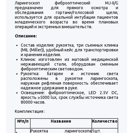
Ларингоскоп фиброоптический MJ-II/G
предназначен для прямого осмотра и
обследования гортани/голосовой щели,
используется для оральной интубации пациентов
младенческого возраста во время плановых
операций и экстренных вмешательств.
Описание:
Состав изделия: рукоятка, три съемных клинка
(MIL (Miller)), удобный кейс для транспортировки
и хранения изделия.
Клинок: изготовлен из матовой медицинской
нержавеющей стали, оборудован сменным
фиброоптическим световодом.
Рукоятка: батареи и источник света
расположены в рукоятке ларингоскопа,
наружная рифленая поверхность обеспечивает
надежное удержание в руке.
Освещение: фиброоптическое, LED 2.5V DC,
яркость ≥5000 lux, срок службы источника света
80000 часов.
Комплектация :
№п/п
Название
Количество
Рукоятка ларингоскопа
1шт.