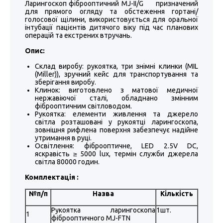
Ларингоскоп фіброоптичний MJ-II/G призначений
для прямого огляду та обстеження гортані/
голосової щілини, використовується для оральної
інтубації пацієнтів дитячого віку під час планових
операцій та екстрених втручань.
Опис:
Склад виробу: рукоятка, три знімні клинки (MIL
(Miller)), зручний кейс для транспортування та
зберігання виробу.
Клинок: виготовлено з матової медичної
нержавіючої сталі, обладнано змінним
фіброоптичним світловодом.
Рукоятка: елементи живлення та джерело
світла розташовані у рукоятці ларингоскопа,
зовнішня рифлена поверхня забезпечує надійне
утримання в руці.
Освітлення: фіброоптичне, LED 2.5V DC,
яскравість ≥ 5000 lux, термін служби джерела
світла 80000 годин.
Комплектація :
№п/п
Назва
Кількість
Рукоятка ларингоскопа
1шт.
1
фіброоптичного MJ-FTN