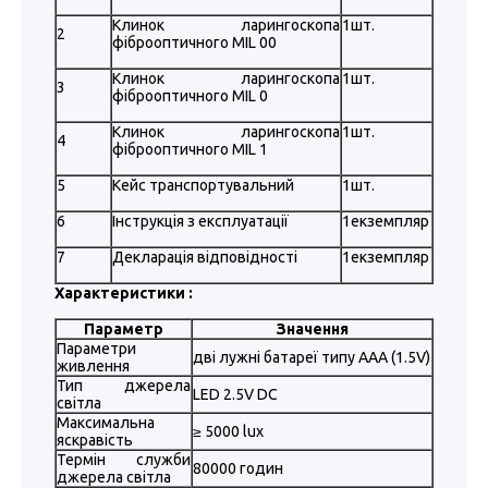
Клинок ларингоскопа
1шт.
2
фіброоптичного MIL 00
Клинок ларингоскопа
1шт.
3
фіброоптичного MIL 0
Клинок ларингоскопа
1шт.
4
фіброоптичного MIL 1
5
Кейс транспортувальний
1шт.
6
Інструкція з експлуатації
1екземпляр
7
Декларація відповідності
1екземпляр
Характеристики :
Параметр
Значення
Параметри
дві лужні батареї типу AAA (1.5V)
живлення
Тип джерела
LED 2.5V DC
світла
Максимальна
≥ 5000 lux
яскравість
Термін служби
80000 годин
джерела світла