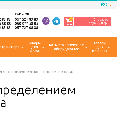
РУС
:
ХАРЬКОВ:
2 83 83
067 521 83 83
0
0
товаров
На сумму
0
грн
5 58 85
050 377 58 85
2 83 83
057 727 08 08
Товары
Товары
Косметологическое
отранспорт
для
для
оборудование
дома
военных
газ» с определением концентрации кислорода
определением
а