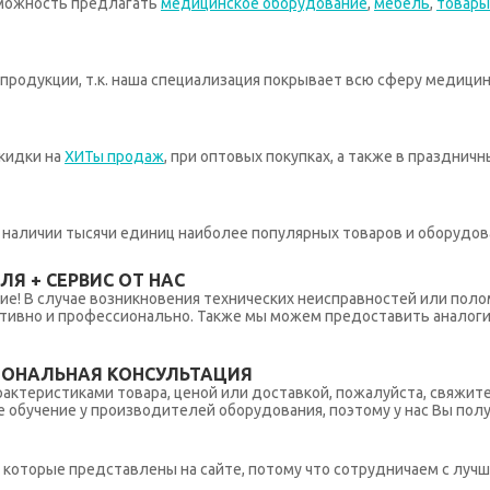
зможность предлагать
медицинское оборудование
,
мебель
,
товары
родукции, т.к. наша специализация покрывает всю сферу медицин
кидки на
ХИТы продаж
, при оптовых покупках, а также в празднич
 в наличии тысячи единиц наиболее популярных товаров и оборудов
Я + СЕРВИС ОТ НАС
ние! В случае возникновения технических неисправностей или поло
тивно и профессионально. Также мы можем предоставить аналогич
ИОНАЛЬНАЯ КОНСУЛЬТАЦИЯ
рактеристиками товара, ценой или доставкой, пожалуйста, свяжит
обучение у производителей оборудования, поэтому у нас Вы пол
которые представлены на сайте, потому что сотрудничаем с лучш