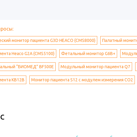
просы:
еский монитор пациента G3D HEACO (CMS8000)
Палатный монит
ента Heaco G2A (CMS5100)
Фетальный монитор G6B+
Модуль
альный “БИОМЕД” BF500Е
Модульный монитор пациента Q7
иента KB12B
Монитор пациента S12 с модулем измерения CO2
с