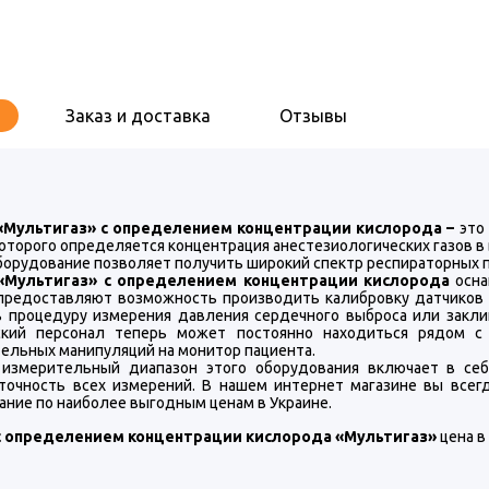
Заказ и доставка
Отзывы
«Мультигаз» с определением концентрации кислорода –
это 
оторого определяется концентрация анестезиологических газов в
борудование позволяет получить широкий спектр респираторных п
«Мультигаз» с определением концентрации кислорода
осна
предоставляют возможность производить калибровку датчиков и
ь процедуру измерения давления сердечного выброса или закл
кий персонал теперь может постоянно находиться рядом с 
ельных манипуляций на монитор пациента.
измерительный диапазон этого оборудования включает в себ
точность всех измерений. В нашем интернет магазине вы всег
ание по наиболее выгодным ценам в Украине.
с определением концентрации кислорода «Мультигаз»
цена в