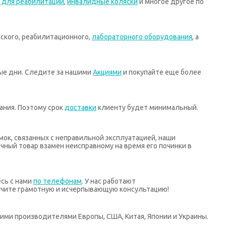
 для реабилитации
,
инвалидные коляски
и многое другое по
ского, реабилитационного,
лабораторного оборудования
, а
ные дни. Следите за нашими
Акциями
и покупайте еще более
ания. Поэтому срок
доставки
клиенту будет минимальный.
мок, связанных с неправильной эксплуатацией, наши
ный товар взамен неисправному на время его починки в
есь с нами
по телефонам
. У нас работают
учите грамотную и исчерпывающую консультацию!
ими производителями Европы, США, Китая, Японии и Украины.