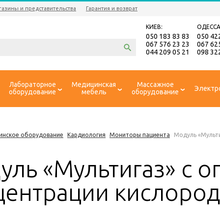
газины и представительства
Гарантия и возврат
КИЕВ:
ОДЕССА
050 183 83 83
050 42
067 576 23 23
067 62
044 209 05 21
098 32
Лабораторное
Медицинская
Массажное
Электр
оборудование
мебель
оборудование
инское оборудование
Кардиология
Мониторы пациента
Модуль «Мульти
уль «Мультигаз» с 
центрации кислород