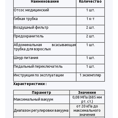
Наименование
Количество
Отсос медицинский
1 шт.
Гибкая трубка
1 к-т
Воздушный фильтр
2 шт.
Предохранитель
2 шт.
Абдоминальная всасывающая
1 шт.
трубка для взрослых
Шнур питания
1 шт.
Педальный переключатель
1 шт.
Инструкция по эксплуатации
1 экземпляр
Характеристики :
Параметр
Значение
0,08 МПа (685 мм
Максимальный вакуум
рт. ст.)
от 20 кПа до
Диапазон регулировки вакуума
максимального
значения