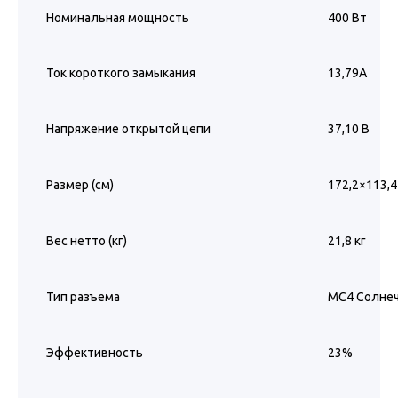
Номинальная мощность
400 Вт
Ток короткого замыкания
13,79А
Напряжение открытой цепи
37,10 В
Размер (см)
172,2×113,4
Вес нетто (кг)
21,8 кг
Тип разъема
MC4 Солне
Эффективность
23%