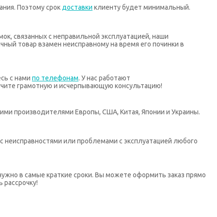
ания. Поэтому срок
доставки
клиенту будет минимальный.
мок, связанных с неправильной эксплуатацией, наши
ный товар взамен неисправному на время его починки в
есь с нами
по телефонам
. У нас работают
учите грамотную и исчерпывающую консультацию!
ими производителями Европы, США, Китая, Японии и Украины.
х с неисправностями или проблемами с эксплуатацией любого
нужно в самые краткие сроки. Вы можете оформить заказ прямо
ь рассрочку!