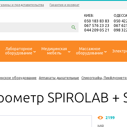
газины и представительства
Гарантия и возврат
КИЕВ:
ОДЕССА
050 183 83 83
050 42
067 576 23 23
067 62
044 209 05 21
098 32
Лабораторное
Медицинская
Массажное
Электр
оборудование
мебель
оборудование
инское оборудование
Аппараты дыхательные
Спирографы, Пикфлуомет
рометр SPIROLAB + 
2199
MIR