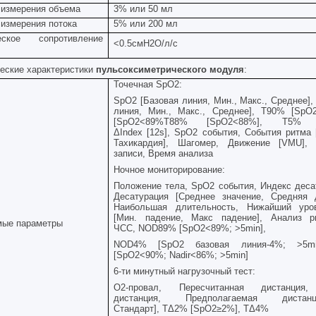
 измерения объема
3% или 50 мл
 измерения потока
5% или 200 мл
еское сопротивление
<0.5
смН2О/л/с
с
еские характеристики
пульсоксиметрического модуля
:
Точечная
SpO2:
SpO
2 [Базовая линия, Мин., Макс., Среднее]
линия, Мин., Макс., Среднее],
T
90% [
SpO
[
SpO
2<89%
T
88% [
SpO
2<88%],
T
5% 
Δ
Index
[12
s
],
SpO
2 события, События ритма 
Тахикардия], Шагомер, Движение [
VMU
],
записи, Время анализа
Ночное мониторирование:
Положение тела, SpO2 события, Индекс десат
Десатурация [Среднее значение, Средняя 
Наибольшая длительность, Нижайший уро
[Мин. падение,
Ma
кс падение], Анализ р
мые параметры
ЧСС,
NOD
89% [
SpO
2<89%; >5
min
],
NOD
4% [
SpO
2 базовая линия-4%; >5
m
[
SpO
2<90%; Nadir<86%; >5min]
6-ти минутный нагрузочный тест:
O2-провал, Пересчитанная дистанция,
дистанция, Предполагаемая дистан
Стандарт],
T
Δ2% [
SpO
2≥2%],
T
Δ4%