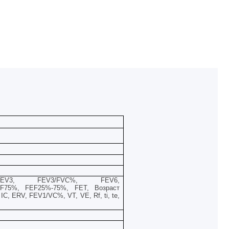
V3, FEV3/FVC%, FEV6,
F
75%,
FEF
25%-75%,
FET
, Возраст
IC
,
ERV
,
FEV
1/
VC
%,
VT
,
VE
,
Rf
,
ti
,
te
,