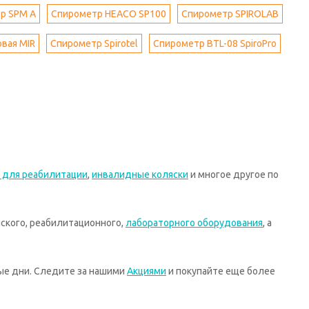
р SPМ A
Спирометр HEACO SP100
Спирометр SPIROLAB
вая MIR
Спирометр Spirotel
Спирометр BTL-08 SpiroPro
 для реабилитации
,
инвалидные коляски
и многое другое по
ского, реабилитационного,
лабораторного оборудования
, а
ные дни. Следите за нашими
Акциями
и покупайте еще более