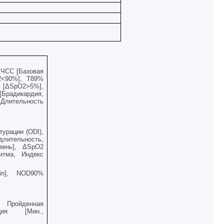
, ЧСС [Базовая
2<90%],
T
89%
[Δ
SpO
2>5%],
[Брадикардия,
 Длительность
урации (ODI),
длительность,
вень], Δ
SpO
2
итма, Индекс
in
],
NOD
90%
 Пройденная
ция [Мин.,