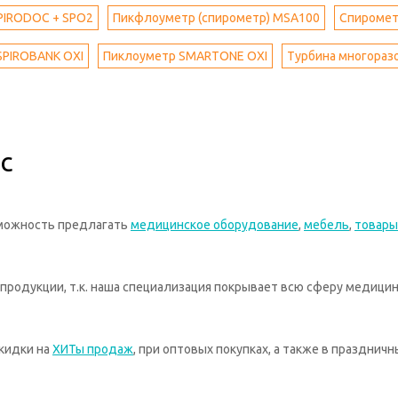
PIRODOC + SPO2
Пикфлоуметр (спирометр) MSA100
Спиромет
SPIROBANK OXI
Пиклоуметр SMARTONE OXI
Турбина многоразо
с
зможность предлагать
медицинское оборудование
,
мебель
,
товары
родукции, т.к. наша специализация покрывает всю сферу медицин
кидки на
ХИТы продаж
, при оптовых покупках, а также в празднич