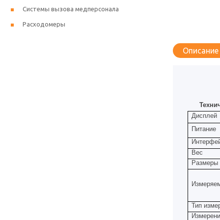
Системы вызова медперсонала
Расходомеры
Описание
Технич
Дисплей
Питание
Интерфе
Вес
Размеры
Измеряе
Тип изме
Измерени