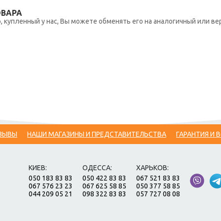
ОВАРА
 купленный у нас, Вы можете обменять его на аналогичный или вер
ЗЫВЫ
НАШИ МАГАЗИНЫ И ПРЕДСТАВИТЕЛЬСТВА
ГАРАНТИЯ И 
КИЕВ:
ОДЕССА:
ХАРЬКОВ:
050 183 83 83
050 422 83 83
067 521 83 83
067 576 23 23
067 625 58 85
050 377 58 85
044 209 05 21
098 322 83 83
057 727 08 08