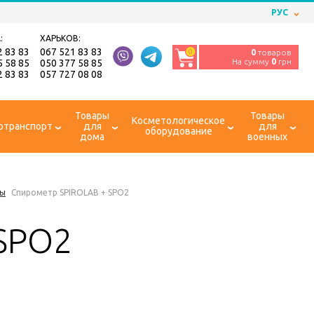
РУС
:
ХАРЬКОВ:
2 83 83
067 521 83 83
0
0
товаров
На сумму
0
грн
5 58 85
050 377 58 85
2 83 83
057 727 08 08
Товары
Товары
Косметологическое
отранспорт
для
для
оборудование
дома
военных
ры
Спирометр SPIROLAB + SPO2
SPO2