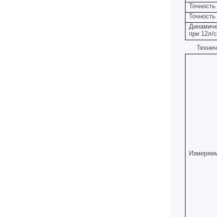
Точность
Точность
Динамич
при 12л/
Технич
Измеряе