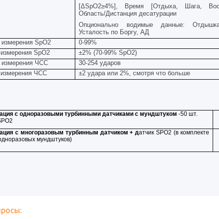
[Δ
SpO
2≥4%], Время [Отдыха, Шага, Восс
Область/Дистанция десатурации
Опционально водимые данные: Отдышк
Усталость по Боргу, АД
 измерения
SpO2
0-99%
 измерения
SpO2
±2% (70-99%
SpO2
)
 измерения ЧСС
30-254 ударов
 измерения ЧСС
±2 удара или 2%, смотря что больше
ация с одноразовыми турбинными датчиками
с мундштуком
-50 шт.
SPO
2
ация с многоразовым турбинным датчиком
+ д
атчик
SPO
2 (
в комплекте
 одноразовых мундштуков
)
просы: