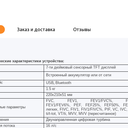
Заказ и доставка
Отзывы
еские характеристики устройства:
7-ти дюймовый сенсорный TFT дисплей
Встроенный аккумулятор или от сети
йс
,
USB
Bluetooth
1.5 кг
220x210x51 мм
FVC, FEV1, FEV1/FVC%, FE
FEV1/
FEV
6%,
PEF
,
FEF
25%,
FEF
50%,
FE
мые параметры
легких,
FIVC
,
FIV
1,
FIV
1/
FIVC
%,
PIF
,
VC
,
IVC
,
ti/t-tot, VT/ti, MVV, MVV (пересчитанное)
рения
Двунаправленная цифровая турбина
я потока
16 л/с