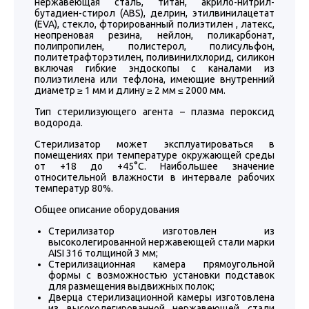
нержавеющая сталь, титан, акрило-нитрил-
бутадиен-стирол (ABS), делрин, этилвинилацетат
(EVA), стекло, фторированный полиэтилен , латекс,
неопреновая резина, нейлон, поликарбонат,
полипропилен, полистерол, полисульфон,
политетрафторэтилен, поливинилхлорид, силикон
включая гибкие эндоскопы с каналами из
полиэтилена или тефлона, имеющие внутренний
диаметр ≥ 1 мм и длину ≥ 2 мм ≤ 2000 мм.
Тип стерилизующего агента – плазма пероксид
водорода.
Стерилизатор может эксплуатироваться в
помещениях при температуре окружающей среды
от +18 до +45°С. Наибольшее значение
относительной влажности в интервале рабочих
температур 80%.
Общее описание оборудования
Стерилизатор изготовлен из
высоколегированной нержавеющей стали марки
AISI 316 толщиной 3 мм;
Стерилизационная камера прямоугольной
формы с возможностью установки подставок
для размещения выдвижных полок;
Дверца стерилизационной камеры изготовлена
из высоколегированной нержавеющей стали