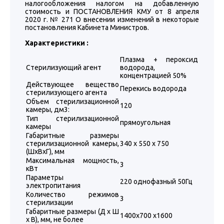
налогообложения налогом на добавленную
стоимость и ПОСТАНОВЛЕНИЯ КМУ от 8 апреля
2020 г. № 271 О внесении изменений в некоторые
постановления Кабинета Министров.
Характеристики :
Плазма + пероксид
Стерилизующий агент
водорода,
концентрацией 50%
Действующее вещество
Перекись водорода
стерилизующего агента
Объем стерилизационной
120
камеры, дм3:
Тип стерилизационной
прямоугольная
камеры
Габаритные размеры
стерилизационной камеры,
340 х 550 х 750
(ШхВхГ), мм
Максимальная мощность,
3
кВт
Параметры
220 однофазный 50Гц
электропитания
Количество режимов
3
стерилизации
Габаритные размеры (Д х Ш
1400х700 х1600
х В), мм, не более