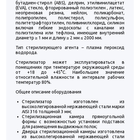
бутадиен-стирол (ABS), делрин, этилвинилацетат
(EVA), стекло, фторированный полиэтилен , латекс,
неопреновая резина, нейлон, поликарбонат,
полипропилен, полистерол, полисульфон,
политетрафторэтилен, поливинилхлорид, силикон
включая гибкие эндоскопы с каналами из
полиэтилена или тефлона, имеющие внутренний
диаметр ≥ 1 мм и длину ≥ 2 мм ≤ 2000 мм.
Тип стерилизующего агента – плазма пероксид
водорода.
Стерилизатор может эксплуатироваться в
помещениях при температуре окружающей среды
от +18 до +45°С. Наибольшее значение
относительной влажности в интервале рабочих
температур 80%.
Общее описание оборудования
Стерилизатор изготовлен из
высоколегированной нержавеющей стали марки
AISI 316 толщиной 3 мм;
Стерилизационная камера прямоугольной
формы с возможностью установки подставок
для размещения выдвижных полок;
Дверца стерилизационной камеры изготовлена
из высоколегированной нержавеющей стали