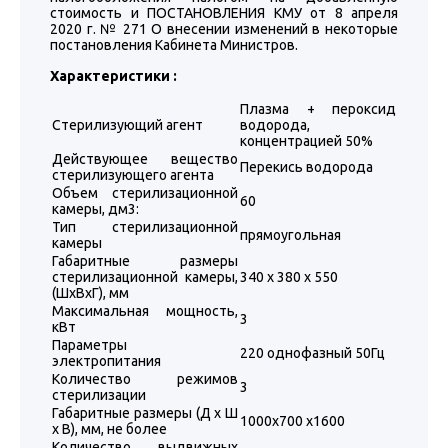
стоимость и ПОСТАНОВЛЕНИЯ КМУ от 8 апреля
2020 г. № 271 О внесении изменений в некоторые
постановления Кабинета Министров.
Характеристики :
Плазма + пероксид
Стерилизующий агент
водорода,
концентрацией 50%
Действующее вещество
Перекись водорода
стерилизующего агента
Объем стерилизационной
60
камеры, дм3:
Тип стерилизационной
прямоугольная
камеры
Габаритные размеры
стерилизационной камеры,
340 х 380 х 550
(ШхВхГ), мм
Максимальная мощность,
3
кВт
Параметры
220 однофазный 50Гц
электропитания
Количество режимов
3
стерилизации
Габаритные размеры (Д х Ш
1000х700 х1600
х В), мм, не более
Количество выдвижных