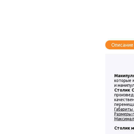
Описание
Манипул
которые 
и манипу
Столик 
произвед
качестве
перемеща
Габариты
Размеры 
Максимал
Столик 