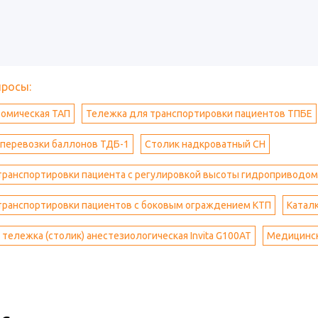
просы:
томическая ТАП
Тележка для транспортировки пациентов ТПБЕ
 перевозки баллонов ТДБ-1
Столик надкроватный СН
транспортировки пациента с регулировкой высоты гидроприводом
транспортировки пациентов с боковым ограждением КТП
Катал
тележка (столик) анестезиологическая Invita G100AT
Медицинск