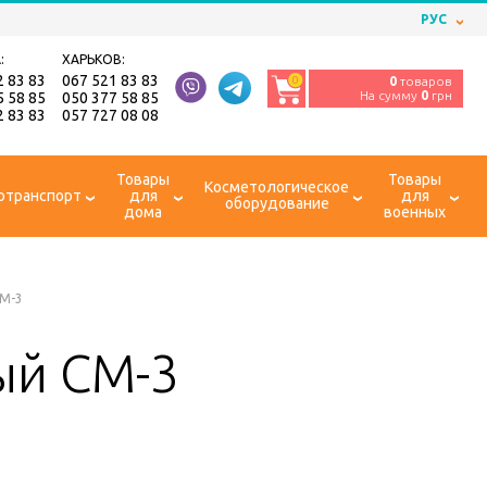
РУС
:
ХАРЬКОВ:
2 83 83
067 521 83 83
0
0
товаров
На сумму
0
грн
5 58 85
050 377 58 85
2 83 83
057 727 08 08
Товары
Товары
Косметологическое
отранспорт
для
для
оборудование
дома
военных
СМ-3
ый СМ-3