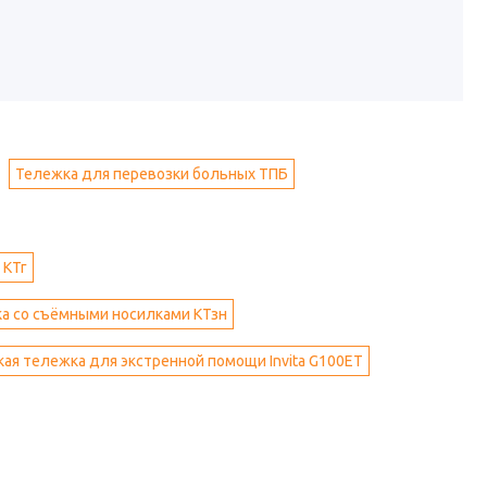
Тележка для перевозки больных ТПБ
 КТг
ка со съёмными носилками КТзн
ая тележка для экстренной помощи Invita G100ET