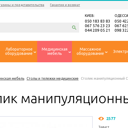
газины и представительства
Гарантия и возврат
КИЕВ:
ОДЕССА
050 183 83 83
050 42
067 576 23 23
067 62
044 209 05 21
098 32
Лабораторное
Медицинская
Массажное
Электр
оборудование
мебель
оборудование
инская мебель
Столы и тележки медицинские
Столик манипуляционный 
лик манипуляционн
2577
Завет