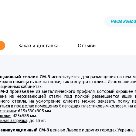
Наша компа
Заказ и доставка
Отзывы
яционный столик СМ-3
используется для размещения на нем ма
можно помещать как на полки, так и внутри столика. Использован
ляционных кабинетах.
СМ-3
произведен из металлического профиля, который окрашен п
ена из нержавеющей стали, под полкой размещается ящик н
нного стекла, на усмотрение клиента можно заказать полку
ться в пределах помещения благодаря пластиковым колесам, на к
 столика
: 625х530х905 мм.
полки
: 425х585 мм.
ьная загрузка
: до 25 кг.
манипуляционный СМ-3
цена во Львове и других городах Украины