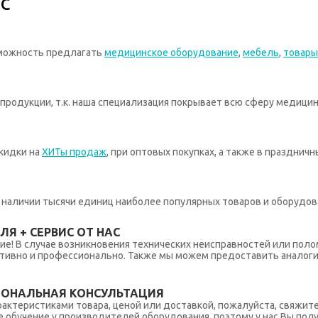
с
зможность предлагать
медицинское оборудование
,
мебель
,
товары
родукции, т.к. наша специализация покрывает всю сферу медицин
кидки на
ХИТы продаж
, при оптовых покупках, а также в празднич
 в наличии тысячи единиц наиболее популярных товаров и оборудов
Я + СЕРВИС ОТ НАС
ние! В случае возникновения технических неисправностей или поло
тивно и профессионально. Также мы можем предоставить аналогич
ИОНАЛЬНАЯ КОНСУЛЬТАЦИЯ
рактеристиками товара, ценой или доставкой, пожалуйста, свяжит
обучение у производителей оборудования, поэтому у нас Вы пол