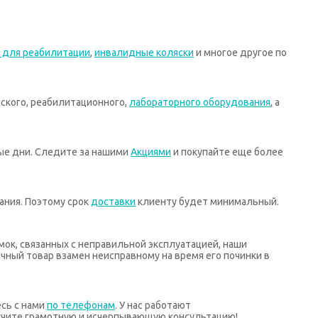
 для реабилитации
,
инвалидные коляски
и многое другое по
ского, реабилитационного,
лабораторного оборудования
, а
ные дни. Следите за нашими
Акциями
и покупайте еще более
ания. Поэтому срок
доставки
клиенту будет минимальный.
мок, связанных с неправильной эксплуатацией, наши
ный товар взамен неисправному на время его починки в
есь с нами
по телефонам
. У нас работают
учите грамотную и исчерпывающую консультацию!