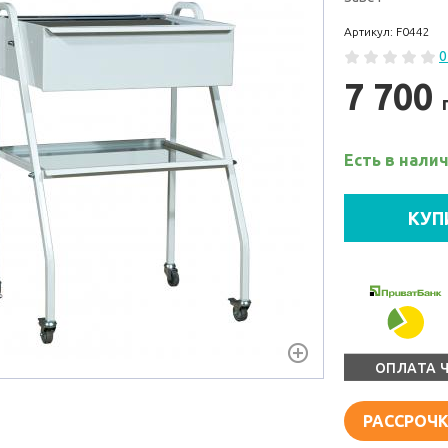
Артикул: F0442
0
7 700
Есть в нали
КУП
ОПЛАТА 
РАССРОЧК