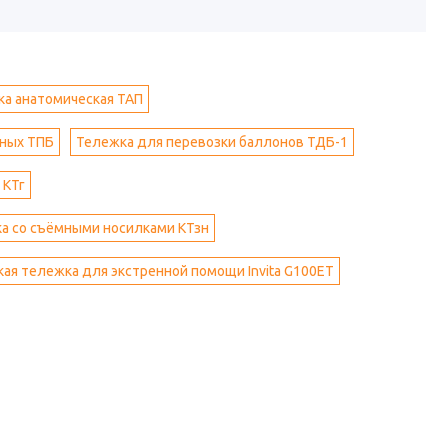
а анатомическая ТАП
ьных ТПБ
Тележка для перевозки баллонов ТДБ-1
 КТг
ка со съёмными носилками КТзн
ая тележка для экстренной помощи Invita G100ET