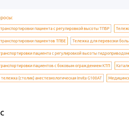
просы:
транспортировки пациента с регулировкой высоты ТПБР
Тележк
 транспортировки пациентов ТПБЕ
Тележка для перевозки бол
транспортировки пациента с регулировкой высоты гидроприводом
транспортировки пациентов с боковым ограждением КТП
Катал
тележка (столик) анестезиологическая Invita G100AT
Медицинск
с