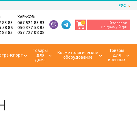
РУС
:
ХАРЬКОВ:
2 83 83
067 521 83 83
0
0
товаров
На сумму
0
грн
5 58 85
050 377 58 85
2 83 83
057 727 08 08
Товары
Товары
Косметологическое
отранспорт
для
для
оборудование
дома
военных
Н