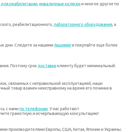
 для реабилитации
,
инвалидные коляски
и многое другое по
ского, реабилитационного,
лабораторного оборудования
, а
ные дни. Следите за нашими
Акциями
и покупайте еще более
ания. Поэтому срок
доставки
клиенту будет минимальный.
мок, связанных с неправильной эксплуатацией, наши
ный товар взамен неисправному на время его починки в
есь с нами
по телефонам
. У нас работают
учите грамотную и исчерпывающую консультацию!
ими производителями Европы, США, Китая, Японии и Украины.