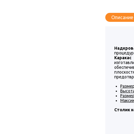
Описание
Надкров
процедур
Каракас
изготавл
обеспечи
плоскост
предотвр
Размер
Высота
Разме
Максим
Столик 