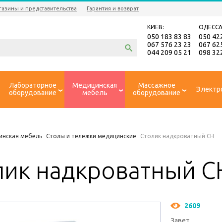
газины и представительства
Гарантия и возврат
КИЕВ:
ОДЕССА
050 183 83 83
050 42
067 576 23 23
067 62
044 209 05 21
098 32
Лабораторное
Медицинская
Массажное
Электр
оборудование
мебель
оборудование
инская мебель
Столы и тележки медицинские
Столик надкроватный СН
лик надкроватный С
2609
Завет