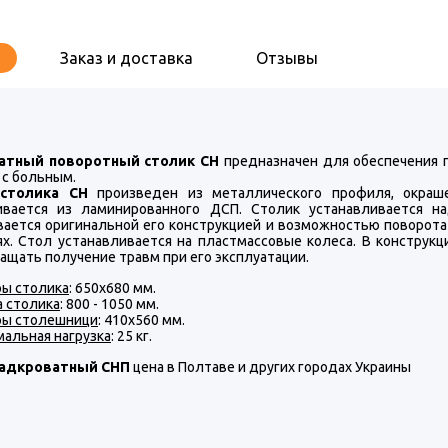
Заказ и доставка
Отзывы
атный поворотный столик СН
предназначен для обеспечения п
 с больным.
 столика СН
произведен из металлического профиля, окраш
ивается из ламинированного ДСП. Столик устанавливается 
вается оригинальной его конструкцией и возможностью поворота
ях. Стол устанавливается на пластмассовые колеса. В конструк
ащать получение травм при его эксплуатации.
ы столика
: 650х680 мм.
 столика
: 800 - 1050 мм.
ры столешници
: 410х560 мм.
альная нагрузка
: 25 кг.
надкроватный СНП
цена в Полтаве и других городах Украины