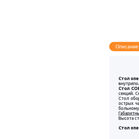
Описание
Стол оп
внутрипо
Стол СО
секций. 
Стол обо
острых ч
больному
Габаритн
Высота ст
Стол оп