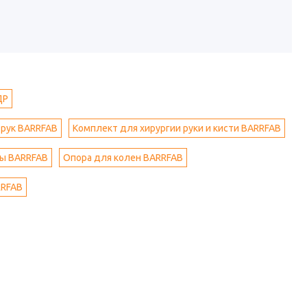
ДР
 рук BARRFAB
Комплект для хирургии руки и кисти BARRFAB
вы BARRFAB
Опора для колен BARRFAB
RRFAB