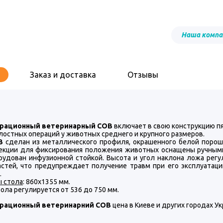
Наша компа
Заказ и доставка
Отзывы
ерационный ветеринарный СОВ
включает в свою конструкцию п
лостных операций у животных среднего и крупного размеров.
В
сделан из металлического профиля, окрашенного белой порошк
Секции для фиксирования положения животных оснащены ручным
рудован инфузионной стойкой. Высота и угол наклона ложа регу
астей, что предупреждает получение травм при его эксплуатац
.
ы стола
: 860х1355 мм.
ола регулируется от 536 до 750 мм.
ерационный ветеринарний СОВ
цена в Киеве и других городах У