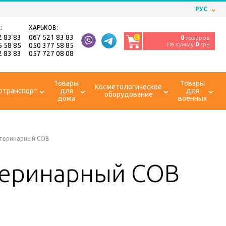
РУС
:
ХАРЬКОВ:
2 83 83
067 521 83 83
0
0
товаров
На сумму
0
грн
5 58 85
050 377 58 85
2 83 83
057 727 08 08
Товары
Товары
Косметологическое
отранспорт
для
для
оборудование
дома
военных
етеринарный СОВ
теринарный СОВ