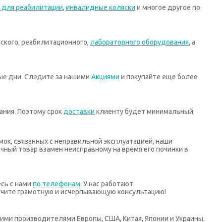
 для реабилитации
,
инвалидные коляски
и многое другое по
ского, реабилитационного,
лабораторного оборудования
, а
ные дни. Следите за нашими
Акциями
и покупайте еще более
ания. Поэтому срок
доставки
клиенту будет минимальный.
мок, связанных с неправильной эксплуатацией, наши
ный товар взамен неисправному на время его починки в
есь с нами
по телефонам
. У нас работают
учите грамотную и исчерпывающую консультацию!
ими производителями Европы, США, Китая, Японии и Украины.