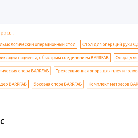
просы:
льмологический операционный стол
Стол для операций руки С
фиксации пациента, с быстрым соединением BARRFAB
Опора для
ическая опора BARRFAB
Трехсекционная опора для плеч и голо
едер BARRFAB
Боковая опора BARRFAB
Комплект матрасов BA
с