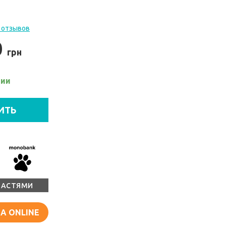
 отзывов
0
грн
чии
ИТЬ
ЧАСТЯМИ
А ONLINE