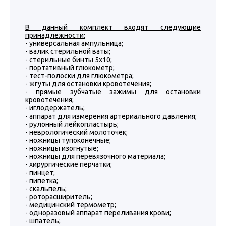
В данный комплект входят следующие
принадлежности:
- универсальная ампульница;
- валик стерильной ваты;
- стерильные бинты 5х10;
- портативный глюкометр;
- тест-полоски для глюкометра;
- жгуты для остановки кровотечения;
- прямые зубчатые зажимы для остановки
кровотечения;
- иглодержатель;
- аппарат для измерения артериального давления;
- рулонный лейкопластырь;
- неврологический молоточек;
- ножницы тупоконечные;
- ножницы изогнутые;
- ножницы для перевязочного материала;
- хирургические перчатки;
- пинцет;
- пипетка;
- скальпель;
- роторасширитель;
- медицинский термометр;
- одноразовый аппарат переливания крови;
- шпатель;