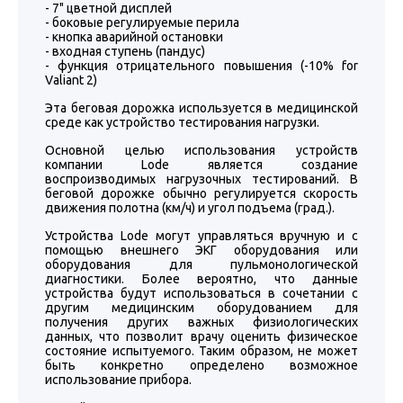
- 7" цветной дисплей
- боковые регулируемые перила
- кнопка аварийной остановки
- входная ступень (пандус)
- функция отрицательного повышения (-10% for
Valiant 2)
Эта беговая дорожка используется в медицинской
среде как устройство тестирования нагрузки.
Основной целью использования устройств
компании Lode является создание
воспроизводимых нагрузочных тестирований. В
беговой дорожке обычно регулируется скорость
движения полотна (км/ч) и угол подъема (град.).
Устройства Lode могут управляться вручную и с
помощью внешнего ЭКГ оборудования или
оборудования для пульмонологической
диагностики. Более вероятно, что данные
устройства будут использоваться в сочетании с
другим медицинским оборудованием для
получения других важных физиологических
данных, что позволит врачу оценить физическое
состояние испытуемого. Таким образом, не может
быть конкретно определено возможное
использование прибора.