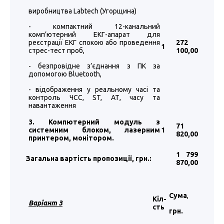
виробництва Labtech (Угорщина)
- компактний 12-канальний
комп’ютерний ЕКГ-апарат для
реєстрації ЕКГ спокою або проведення
272
1
стрес-тест проб,
100
,00
- безпровідне з’єднання з ПК за
допомогою Bluetooth,
- відображення у реальному часі та
контроль ЧСС, ST, АТ, часу та
навантаження
3. Компютерний модуль з
71
системним блоком, лазерним
1
820
,00
принтером, монітором.
1 799
Загальна вартість пропозиції, грн.:
870
,00
Сума
,
Кіл-
Варіант 3
сть
грн.