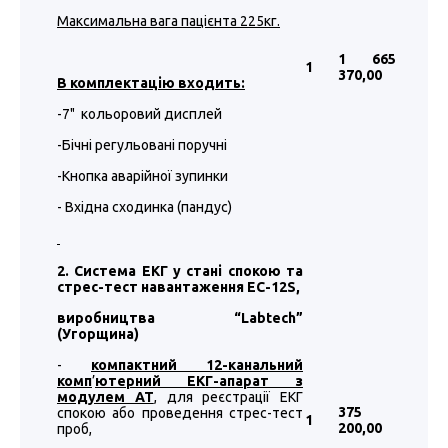
Максимальна вага пацієнта 225кг.
1 665
1
370
,00
В комплектацію входить:
-7" кольоровий дисплей
-Бічні регульовані поручні
-Кнопка аварійної зупинки
- Вхідна сходинка (пандус)
2. Система ЕКГ у стані спокою та
стрес-тест навантаження EC-12S,
виробництва “
Labtech
”
(Угорщина)
-
компактний 12-канальний
комп
’
ютерний ЕКГ-апарат з
модулем АТ
, для реєстрації ЕКГ
375
спокою або проведення стрес-тест
1
200
,00
проб,