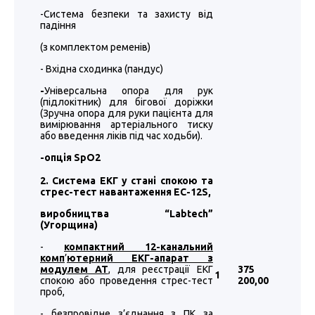
-Система безпеки та захисту від
падіння
(з комплектом ременів)
- Вхідна сходинка (пандус)
-
Універсальна опора для рук
(підлокітник) для бігової доріжки
(Зручна опора для руки пацієнта для
вимірювання артеріального тиску
або введення ліків під час ходьби).
-
опція
SpO2
2. Система ЕКГ у стані спокою та
стрес-тест навантаження EC-12S,
виробництва “
Labtech
”
(Угорщина)
-
компактний 12-канальний
комп
’
ютерний ЕКГ-апарат з
модулем АТ
, для реєстрації ЕКГ
375
1
спокою або проведення стрес-тест
200
,00
проб,
- безпровідне з’єднання з ПК за