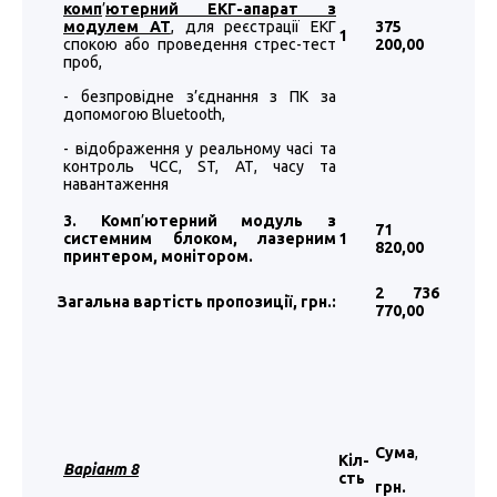
комп
’
ютерний ЕКГ-апарат з
модулем АТ
, для реєстрації ЕКГ
375
1
спокою або проведення стрес-тест
200
,00
проб,
- безпровідне з’єднання з ПК за
допомогою Bluetooth,
- відображення у реальному часі та
контроль ЧСС, ST, АТ, часу та
навантаження
3. Комп
’
ютерний модуль з
71
системним блоком, лазерним
1
820
,00
принтером, монітором.
2 736
Загальна вартість пропозиції, грн.:
770
,00
Сума
,
Кіл-
Варіант 8
сть
грн.