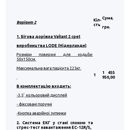
Сума
,
Кіл-
Варіант
2
сть
грн.
1. Бігова доріжка Valiant 2 cpet
виробництва LODE (Нідерланди)
Розміри поверхні для ходьби:
50
х1
5
0см.
Максимальна вага пацієнта 225кг.
1 455
1
950
,00
В комплектацію входить:
-3,5
’
кольоровий дисплей
- фіксовані поручні
-Кнопка аварійної зупинки
2. Система ЕКГ у стані спокою та
стрес-тест навантаження EC-12R/S,