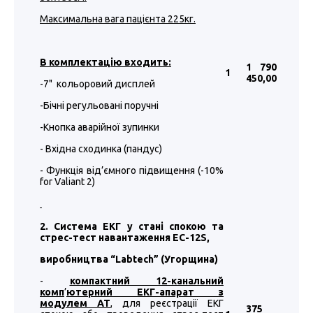
Максимальна вага пацієнта 225кг.
В комплектацію входить:
1 790
1
450
,00
-7" кольоровий дисплей
-Бічні регульовані поручні
-Кнопка аварійної зупинки
- Вхідна сходинка (пандус)
- Функція від’ємного підвищення (-10%
for Valiant 2)
2. Система ЕКГ у стані спокою та
стрес-тест навантаження EC-12S,
виробництва “
Labtech
”
(Угорщина)
-
компактний 12-канальний
комп
’
ютерний ЕКГ-апарат з
модулем АТ
, для реєстрації ЕКГ
375