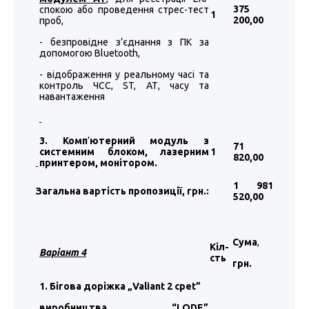
375
спокою або проведення стрес-тест
1
200
,00
проб,
- безпровідне з’єднання з ПК за
допомогою Bluetooth,
- відображення у реальному часі та
контроль ЧСС, ST, АТ, часу та
навантаження
3. Комп
’
ютерний модуль з
71
системним блоком, лазерним
1
820
,00
принтером, монітором.
1 981
Загальна вартість пропозиції, грн.:
520
,00
Сума
,
Кіл-
Варіант 4
сть
грн.
1. Бігова доріжка „Valiant 2 cpet”
виробництва “LODE”