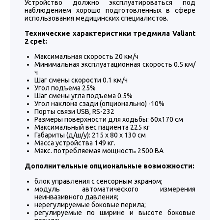
Устройство должно эксплуатироваться под
наблюдением хорошо подготовленных в сфере
использования медицинских специалистов.
Технические характеристики тредмила Valiant
2 cpet:
Максимальная скорость 20 км/ч
Минимальная эксплуатационная скорость 0.5 км/
ч
Шаг смены скорости 0.1 км/ч
Угол подъема 25%
Шаг смены угла подъема 0.5%
Угол наклона сзади (опционально) -10%
Порты связи USB, RS-232
Размеры поверхности для ходьбы: 60х170 см
Максимальный вес пациента 225 кг
Габариты (д/ш/у): 215 х 80 х 130 см
Масса устройства 149 кг.
Макс. потребляемая мощность 2500 ВА
Дополнительные опциональные возможности:
блок управления с сенсорным экраном;
модуль автоматического измерения
неинвазивного давления;
нерегулируемые боковые перила;
регулируемые по ширине и высоте боковые