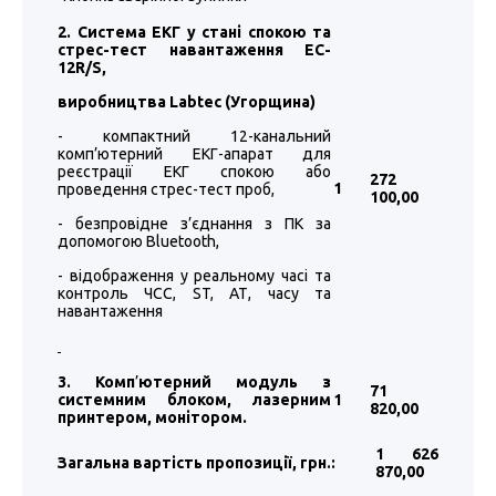
2. Система ЕКГ у стані спокою та
стрес-тест навантаження EC-
12R/S,
виробництва
Labtec
(Угорщина)
- компактний 12-канальний
комп’ютерний ЕКГ-апарат для
реєстрації ЕКГ спокою або
272
1
проведення стрес-тест проб,
100
,00
- безпровідне з’єднання з ПК за
допомогою Bluetooth,
- відображення у реальному часі та
контроль ЧСС, ST, АТ, часу та
навантаження
3. Комп
’
ютерний модуль з
71
системним блоком, лазерним
1
820
,00
принтером, монітором.
1 626
Загальна вартість пропозиції, грн.:
870
,00