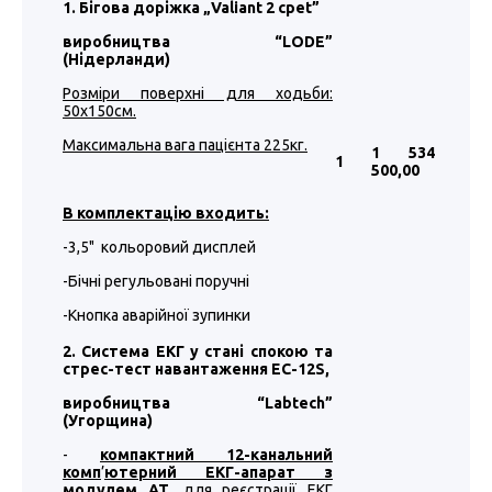
1. Бігова доріжка „Valiant 2 cpet”
виробництва “LODE”
(Нідерланди)
Розміри поверхні для ходьби:
50х150см.
Максимальна вага пацієнта 225кг.
1 534
1
500
,00
В комплектацію входить:
-3,5" кольоровий дисплей
-Бічні регульовані поручні
-Кнопка аварійної зупинки
2. Система ЕКГ у стані спокою та
стрес-тест навантаження EC-12S,
виробництва “
Labtech
”
(Угорщина)
-
компактний 12-канальний
комп
’
ютерний ЕКГ-апарат з
модулем АТ
, для реєстрації ЕКГ