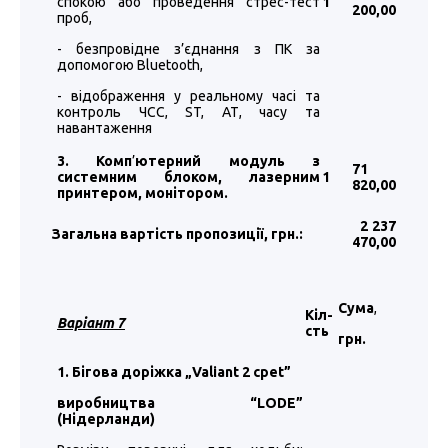
спокою або проведення стрес-тест
1
200
,00
проб,
- безпровідне з’єднання з ПК за
допомогою Bluetooth,
- відображення у реальному часі та
контроль ЧСС, ST, АТ, часу та
навантаження
3. Комп
’
ютерний модуль з
71
системним блоком, лазерним
1
820
,00
принтером, монітором.
2 237
Загальна вартість пропозиції, грн.:
470
,00
Сума
,
Кіл-
Варіант 7
сть
грн.
1. Бігова доріжка „Valiant 2 cpet”
виробництва “LODE”
(Нідерланди)