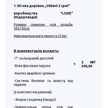
1. Бігова доріжка „Valiant 2 cpet”
виробництва “LODE”
(Нідерланди)
Розміри поверхні для ходьби:
50х150см.
Максимальна вага пацієнта 225кг.
В комплектацію входить:
-7" кольоровий дисплей
2 487
1
-Бічні фіксовані поручні
500
,00
-Кнопка аварійної зупинки
-Система безпеки та захисту від
падіння
(з комплектом ременів)
- Вхідна сходинка (пандус)
-
Універсальна опора для рук