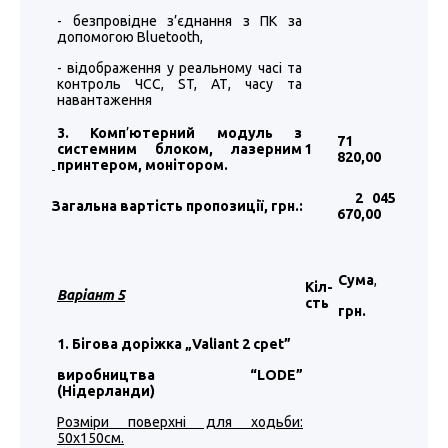
- безпровідне з’єднання з ПК за
допомогою Bluetooth,
- відображення у реальному часі та
контроль ЧСС, ST, АТ, часу та
навантаження
3. Комп
’
ютерний модуль з
71
системним блоком, лазерним
1
820
,00
принтером, монітором.
2 045
Загальна вартість пропозиції, грн.:
670
,00
Сума
,
Кіл-
Варіант 5
сть
грн.
1. Бігова доріжка „Valiant 2 cpet”
виробництва “LODE”
(Нідерланди)
Розміри поверхні для ходьби:
50х150см.