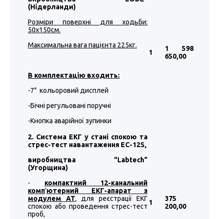
(Нідерланди)
Розміри поверхні для ходьби:
50х150см.
Максимальна вага пацієнта 225кг.
1 598
1
650
,00
В комплектацію входить:
-7" кольоровий дисплей
-Бічні регульовані поручні
-Кнопка аварійної зупинки
2. Система ЕКГ у стані спокою та
стрес-тест навантаження EC-12S,
виробництва “
Labtech
”
(Угорщина)
-
компактний 12-канальний
комп
’
ютерний ЕКГ-апарат з
модулем АТ
, для реєстрації ЕКГ
375
1
спокою або проведення стрес-тест
200
,00
проб,