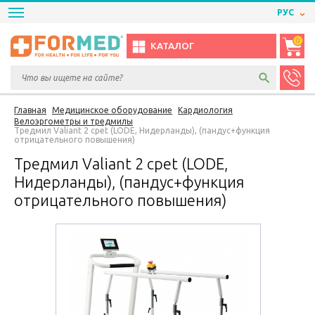
РУС
0
КАТАЛОГ
Главная
Медицинское оборудование
Кардиология
Велоэргометры и тредмилы
Тредмил Valiant 2 cpet (LODE, Нидерланды), (пандус+функция
отрицательного повышения)
Тредмил Valiant 2 cpet (LODE,
Нидерланды), (пандус+функция
отрицательного повышения)