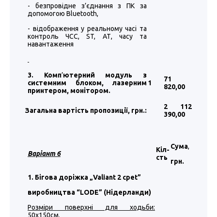
- безпровідне з’єднання з ПК за
допомогою Bluetooth,
- відображення у реальному часі та
контроль ЧСС, ST, АТ, часу та
навантаження
3. Комп
’
ютерний модуль з
71
системним блоком, лазерним
1
820
,00
принтером, монітором.
2 112
Загальна вартість пропозиції, грн.:
390
,00
Сума
,
Кіл-
Варіант 6
сть
грн.
1. Бігова доріжка „Valiant 2 cpet”
виробництва “LODE” (Нідерланди)
Розміри поверхні для ходьби:
50х150см.