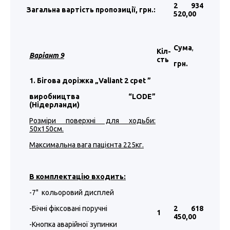
2 934
Загальна вартість пропозиції, грн.:
520
,00
Сума
,
Кіл-
Варіант 9
сть
грн.
1. Бігова доріжка „Valiant 2 cpet
”
виробництва “LODE”
(Нідерланди)
Розміри поверхні для ходьби:
50х150см.
Максимальна вага пацієнта 225кг.
В комплектацію входить:
-7" кольоровий дисплей
-Бічні фіксовані поручні
2 618
1
450
,00
-Кнопка аварійної зупинки