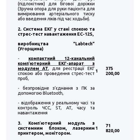
(підлокітник) для бігової доріжки
(Зручна опора для руки пацієнта для
вимірювання артеріального тиску
або введення ліків під час ходьби).
2. Система ЕКГ у стані спокою та
стрес-тест навантаження EC-12S,
виробництва “
Labtech
”
(Угорщина)
-
компактний 12-канальний
комп
’
ютерний ЕКГ-апарат з
модулем АТ
, для реєстрації ЕКГ
375
1
спокою або проведення стрес-тест
200
,00
проб,
- безпровідне з’єднання з ПК за
допомогою Bluetooth,
- відображення у реальному часі та
контроль ЧСС, ST, АТ, часу та
навантаження
3. Комп
’
ютерний модуль з
71
системним блоком, лазерним
1
820
,00
принтером, монітором.