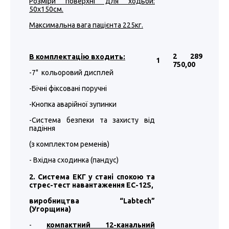
Розміри поверхні для ходьби:
50х150см.
Максимальна вага пацієнта 225кг.
2 289
В комплектацію входить:
1
750
,00
-7" кольоровий дисплей
-Бічні фіксовані поручні
-Кнопка аварійної зупинки
-Система безпеки та захисту від
падіння
(з комплектом ременів)
- Вхідна сходинка (пандус)
2. Система ЕКГ у стані спокою та
стрес-тест навантаження EC-12S,
виробництва “
Labtech
”
(Угорщина)
-
компактний 12-канальний