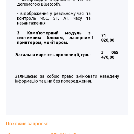
допомогою Bluetooth,
- відображення у реальному часі та
контроль ЧСС, ST, АТ, часу та
навантаження
3. Комп
’
ютерний модуль з
71
системним блоком, лазерним
1
820
,00
принтером, монітором.
3 065
Загальна вартість пропозиції, грн.:
470
,00
Залишаємо за собою право змінювати наведену
інформацію та ціни без попередження.
Похожие запросы: