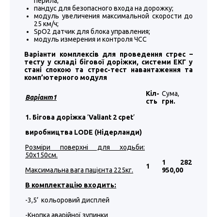
перила;
пандус для безопасного входа на дорожку;
модуль увеличения максимальной скорости до
25 км/ч;
SpO2 датчик для блока управления;
модуль измерения и контроля ЧСС
Варіанти комплексів для проведення стрес –
тесту у складі бігової доріжки, системи ЕКГ у
стані спокою та стрес-тест навантаження та
комп’ютерного модуля
Кіл-
Сума,
Варіант1
сть
грн.
1. Бігова доріжка
’
Valiant 2 cpet
’
виробництва LODE (Нідерланди)
Розміри поверхні для ходьби:
50
х1
50
см.
1 282
1
Максимальна вага пацієнта 225кг.
950
,00
В комплектацію входить:
-3,5’ кольоровий дисплей
-Кнопка аварійної зупинки