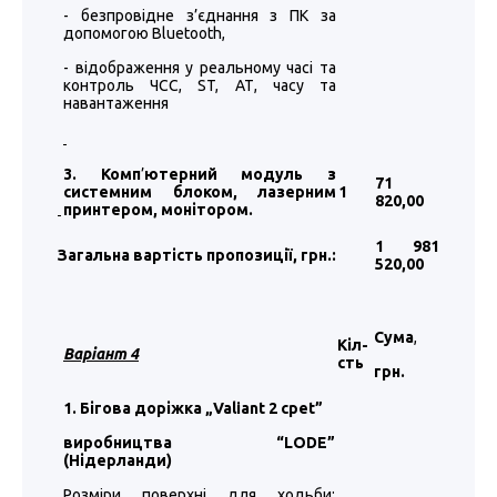
- безпровідне з’єднання з ПК за
допомогою Bluetooth,
- відображення у реальному часі та
контроль ЧСС, ST, АТ, часу та
навантаження
3. Комп
’
ютерний модуль з
71
системним блоком, лазерним
1
820
,00
принтером, монітором.
1 981
Загальна вартість пропозиції, грн.:
520
,00
Сума
,
Кіл-
Варіант 4
сть
грн.
1. Бігова доріжка „Valiant 2 cpet”
виробництва “LODE”
(Нідерланди)
Розміри поверхні для ходьби: