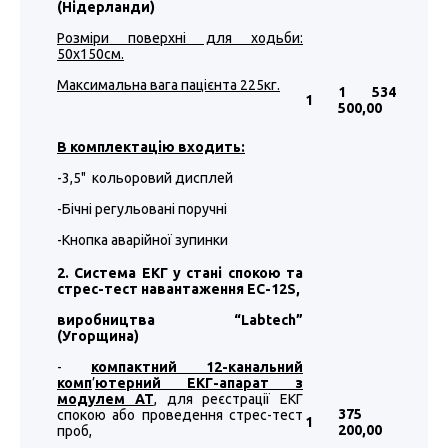
(Нідерланди)
Розміри поверхні для ходьби:
50х150см.
Максимальна вага пацієнта 225кг.
1 534
1
500
,00
В комплектацію входить:
-3,5" кольоровий дисплей
-Бічні регульовані поручні
-Кнопка аварійної зупинки
2. Система ЕКГ у стані спокою та
стрес-тест навантаження EC-12S,
виробництва “
Labtech
”
(Угорщина)
-
компактний 12-канальний
комп
’
ютерний ЕКГ-апарат з
модулем АТ
, для реєстрації ЕКГ
375
спокою або проведення стрес-тест
1
200
,00
проб,