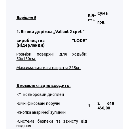
Сума
,
Кіл-
Варіант 9
сть
грн.
1. Бігова доріжка „Valiant 2 cpet
”
виробництва “LODE”
(Нідерланди)
Розміри поверхні для ходьби:
50х150см.
Максимальна вага пацієнта 225кг.
В комплектацію входить:
-7" кольоровий дисплей
-Бічні фіксовані поручні
2 618
1
450
,00
-Кнопка аварійної зупинки
-Система безпеки та захисту від
падіння