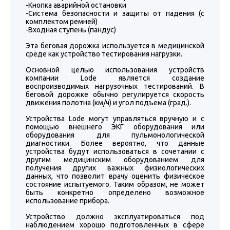
-Кнопка аварийной остановки
-Система безопасности и защиты от падения (с
комплектом ремней)
-Входная ступень (пандус)
Эта беговая дорожка используется в медицинской
среде как устройство тестирования нагрузки.
Основной целью использования устройств
компании Lode является создание
воспроизводимых нагрузочных тестирований. В
беговой дорожке обычно регулируется скорость
движения полотна (км/ч) и угол подъема (град.).
Устройства Lode могут управляться вручную и с
помощью внешнего ЭКГ оборудования или
оборудования для пульмонологической
диагностики. Более вероятно, что данные
устройства будут использоваться в сочетании с
другим медицинским оборудованием для
получения других важных физиологических
данных, что позволит врачу оценить физическое
состояние испытуемого. Таким образом, не может
быть конкретно определено возможное
использование прибора.
Устройство должно эксплуатироваться под
наблюдением хорошо подготовленных в сфере