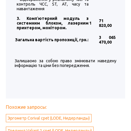
контроль ЧСС, ST, АТ, часу та
навантаження
3. Комп
’
ютерний модуль з
71
системним блоком, лазерним
1
820
,00
принтером, монітором.
3 065
Загальна вартість пропозиції, грн.:
470
,00
Залишаємо за собою право змінювати наведену
інформацію та ціни без попередження.
Похожие запросы:
Эргометр Corival cpet (LODE, Нидерланды)
Тредмил Valiant 2 cpet (LODE, Нидерланды)