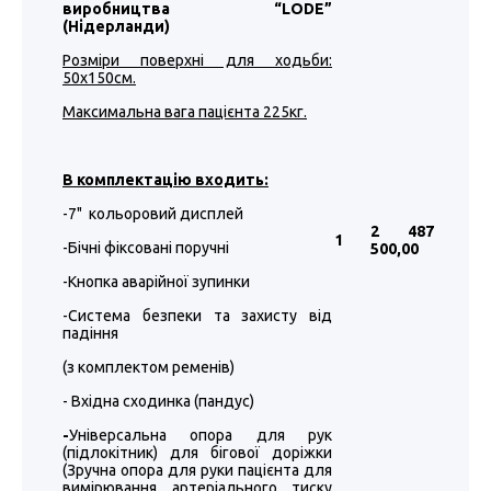
виробництва “LODE”
(Нідерланди)
Розміри поверхні для ходьби:
50х150см.
Максимальна вага пацієнта 225кг.
В комплектацію входить:
-7" кольоровий дисплей
2 487
1
-Бічні фіксовані поручні
500
,00
-Кнопка аварійної зупинки
-Система безпеки та захисту від
падіння
(з комплектом ременів)
- Вхідна сходинка (пандус)
-
Універсальна опора для рук
(підлокітник) для бігової доріжки
(Зручна опора для руки пацієнта для
вимірювання артеріального тиску