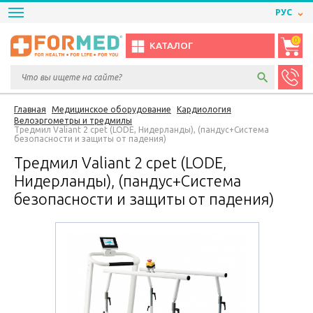
РУС
0
КАТАЛОГ
Главная
Медицинское оборудование
Кардиология
Велоэргометры и тредмилы
Тредмил Valiant 2 cpet (LODE, Нидерланды), (пандус+Система
безопасности и защиты от падения)
Тредмил Valiant 2 cpet (LODE,
Нидерланды), (пандус+Система
безопасности и защиты от падения)