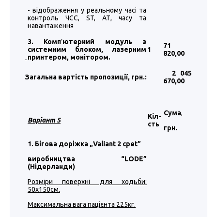
- відображення у реальному часі та
контроль ЧСС, ST, АТ, часу та
навантаження
3. Комп
’
ютерний модуль з
71
системним блоком, лазерним
1
820
,00
принтером, монітором.
2 045
Загальна вартість пропозиції, грн.:
670
,00
Сума
,
Кіл-
Варіант 5
сть
грн.
1. Бігова доріжка „Valiant 2 cpet”
виробництва “LODE”
(Нідерланди)
Розміри поверхні для ходьби:
50х150см.
Максимальна вага пацієнта 225кг.