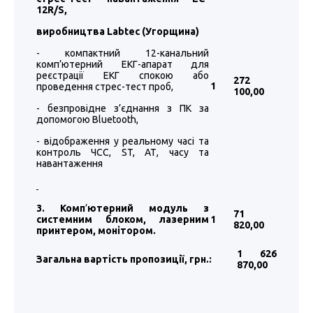
12R/S,
виробництва
Labtec
(Угорщина)
- компактний 12-канальний
комп’ютерний ЕКГ-апарат для
реєстрації ЕКГ спокою або
272
1
проведення стрес-тест проб,
100
,00
- безпровідне з’єднання з ПК за
допомогою Bluetooth,
- відображення у реальному часі та
контроль ЧСС, ST, АТ, часу та
навантаження
3. Комп
’
ютерний модуль з
71
системним блоком, лазерним
1
820
,00
принтером, монітором.
1 626
Загальна вартість пропозиції, грн.:
870
,00