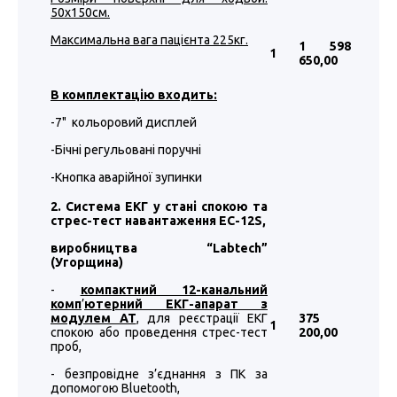
50х150см.
Максимальна вага пацієнта 225кг.
1 598
1
650
,00
В комплектацію входить:
-7" кольоровий дисплей
-Бічні регульовані поручні
-Кнопка аварійної зупинки
2. Система ЕКГ у стані спокою та
стрес-тест навантаження EC-12S,
виробництва “
Labtech
”
(Угорщина)
-
компактний 12-канальний
комп
’
ютерний ЕКГ-апарат з
модулем АТ
, для реєстрації ЕКГ
375
1
спокою або проведення стрес-тест
200
,00
проб,
- безпровідне з’єднання з ПК за
допомогою Bluetooth,