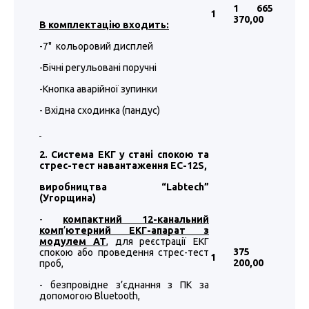
1 665
1
370
,00
В комплектацію входить:
-7" кольоровий дисплей
-Бічні регульовані поручні
-Кнопка аварійної зупинки
- Вхідна сходинка (пандус)
2. Система ЕКГ у стані спокою та
стрес-тест навантаження EC-12S,
виробництва “
Labtech
”
(Угорщина)
-
компактний 12-канальний
комп
’
ютерний ЕКГ-апарат з
модулем АТ
, для реєстрації ЕКГ
375
спокою або проведення стрес-тест
1
200
,00
проб,
- безпровідне з’єднання з ПК за
допомогою Bluetooth,