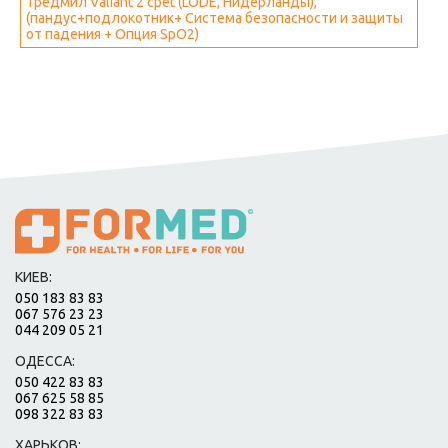
Тредмил Valiant 2 cpet (LODE, Нидерланды),
(пандус+подлокотник+ Система безопасности и защиты
от падения + Опция SpO2)
КИЕВ:
050 183 83 83
067 576 23 23
044 209 05 21
ОДЕССА:
050 422 83 83
067 625 58 85
098 322 83 83
ХАРЬКОВ: