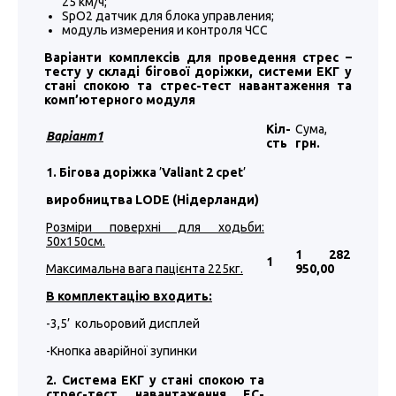
25 км/ч;
SpO2 датчик для блока управления;
модуль измерения и контроля ЧСС
Варіанти комплексів для проведення стрес –
тесту у складі бігової доріжки, системи ЕКГ у
стані спокою та стрес-тест навантаження та
комп’ютерного модуля
Кіл-
Сума,
Варіант1
сть
грн.
1. Бігова доріжка
’
Valiant 2 cpet
’
виробництва LODE (Нідерланди)
Розміри поверхні для ходьби:
50
х1
50
см.
1 282
1
Максимальна вага пацієнта 225кг.
950
,00
В комплектацію входить:
-3,5’ кольоровий дисплей
-Кнопка аварійної зупинки
2. Система ЕКГ у стані спокою та
стрес-тест навантаження EC-