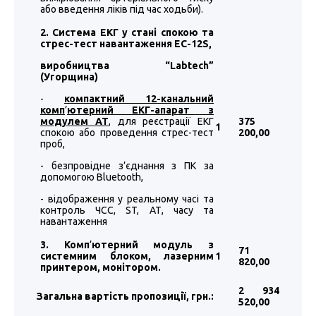
або введення ліків під час ходьби).
2. Система ЕКГ у стані спокою та
стрес-тест навантаження EC-12S,
виробництва “
Labtech
”
(Угорщина)
-
компактний 12-канальний
комп
’
ютерний ЕКГ-апарат з
модулем АТ
, для реєстрації ЕКГ
375
1
спокою або проведення стрес-тест
200
,00
проб,
- безпровідне з’єднання з ПК за
допомогою Bluetooth,
- відображення у реальному часі та
контроль ЧСС, ST, АТ, часу та
навантаження
3. Комп
’
ютерний модуль з
71
системним блоком, лазерним
1
820
,00
принтером, монітором.
2 934
Загальна вартість пропозиції, грн.:
520
,00