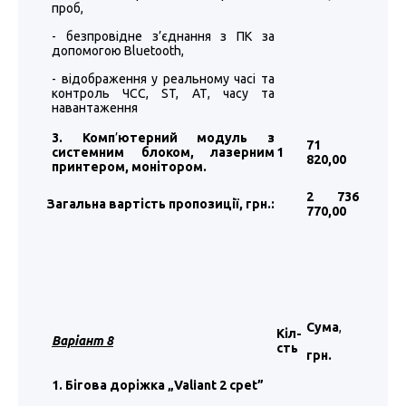
проб,
- безпровідне з’єднання з ПК за
допомогою Bluetooth,
- відображення у реальному часі та
контроль ЧСС, ST, АТ, часу та
навантаження
3. Комп
’
ютерний модуль з
71
системним блоком, лазерним
1
820
,00
принтером, монітором.
2 736
Загальна вартість пропозиції, грн.:
770
,00
Сума
,
Кіл-
Варіант 8
сть
грн.
1. Бігова доріжка „Valiant 2 cpet”