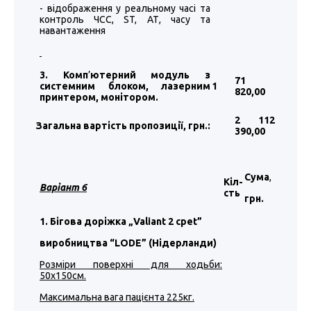
- відображення у реальному часі та
контроль ЧСС, ST, АТ, часу та
навантаження
3. Комп
’
ютерний модуль з
71
системним блоком, лазерним
1
820
,00
принтером, монітором.
2 112
Загальна вартість пропозиції, грн.:
390
,00
Сума
,
Кіл-
Варіант 6
сть
грн.
1. Бігова доріжка „Valiant 2 cpet”
виробництва “LODE” (Нідерланди)
Розміри поверхні для ходьби:
50х150см.
Максимальна вага пацієнта 225кг.