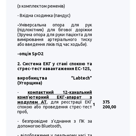
(з комплектом ременів)
- Вхідна сходинка (пандус)
-
Універсальна опора для рук
(підлокітник) для бігової доріжки
(Зручна опора для руки пацієнта для
вимірювання артеріального тиску
або введення ліків під час ходьби).
-
опція
SpO2
2. Система ЕКГ у стані спокою та
стрес-тест навантаження EC-12S,
виробництва “
Labtech
”
(Угорщина)
-
компактний 12-канальний
комп
’
ютерний ЕКГ-апарат з
модулем АТ
, для реєстрації ЕКГ
375
1
спокою або проведення стрес-тест
200
,00
проб,
- безпровідне з’єднання з ПК за
допомогою Bluetooth,
- відображення у реальному часі та