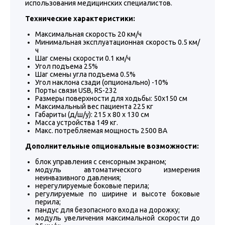
использования медицинских специалистов.
Технические характеристики:
Максимальная скорость 20 км/ч
Минимальная эксплуатационная скорость 0.5 км/
ч
Шаг смены скорости 0.1 км/ч
Угол подъема 25%
Шаг смены угла подъема 0.5%
Угол наклона сзади (опционально) -10%
Порты связи USB, RS-232
Размеры поверхности для ходьбы: 50х150 см
Максимальный вес пациента 225 кг
Габариты (д/ш/у): 215 х 80 х 130 см
Масса устройства 149 кг.
Макс. потребляемая мощность 2500 ВА
Дополнительные опциональные возможности:
блок управления с сенсорным экраном;
модуль автоматического измерения
неинвазивного давления;
нерегулируемые боковые перила;
регулируемые по ширине и высоте боковые
перила;
пандус для безопасного входа на дорожку;
модуль увеличения максимальной скорости до