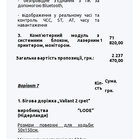
- безпровідне з’єднання з ПК за
допомогою Bluetooth,
- відображення у реальному часі та
контроль ЧСС, ST, АТ, часу та
навантаження
3. Комп
’
ютерний модуль з
71
системним блоком, лазерним
1
820
,00
принтером, монітором.
2 237
Загальна вартість пропозиції, грн.:
470
,00
Сума
,
Кіл-
Варіант 7
сть
грн.
1. Бігова доріжка „Valiant 2 cpet”
виробництва “LODE”
(Нідерланди)
Розміри поверхні для ходьби:
50х150см.