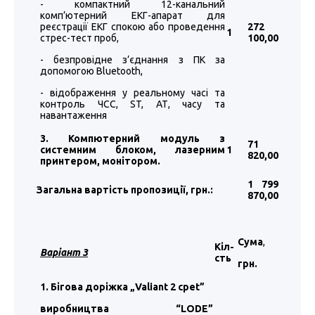
- компактний 12-канальний
комп’ютерний ЕКГ-апарат для
реєстрації ЕКГ спокою або проведення
272
1
стрес-тест проб,
100
,00
- безпровідне з’єднання з ПК за
допомогою Bluetooth,
- відображення у реальному часі та
контроль ЧСС, ST, АТ, часу та
навантаження
3. Компютерний модуль з
71
системним блоком, лазерним
1
820
,00
принтером, монітором.
1 799
Загальна вартість пропозиції, грн.:
870
,00
Сума
,
Кіл-
Варіант 3
сть
грн.
1. Бігова доріжка „Valiant 2 cpet”
виробництва “LODE”