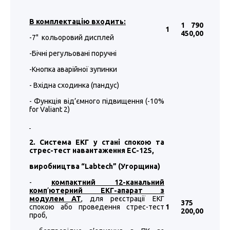
В комплектацію входить:
1 790
1
450
,00
-7" кольоровий дисплей
-Бічні регульовані поручні
-Кнопка аварійної зупинки
- Вхідна сходинка (пандус)
- Функція від’ємного підвищення (-10%
for Valiant 2)
2. Система ЕКГ у стані спокою та
стрес-тест навантаження EC-12S,
виробництва “
Labtech
”
(Угорщина)
-
компактний 12-канальний
комп
’
ютерний ЕКГ-апарат з
модулем АТ
, для реєстрації ЕКГ
375
спокою або проведення стрес-тест
1
200
,00
проб,