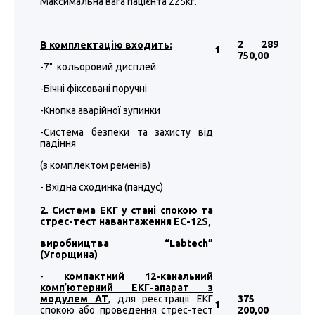
Максимальна вага пацієнта 225кг.
2 289
В комплектацію входить:
1
750
,00
-7" кольоровий дисплей
-Бічні фіксовані поручні
-Кнопка аварійної зупинки
-Система безпеки та захисту від
падіння
(з комплектом ременів)
- Вхідна сходинка (пандус)
2. Система ЕКГ у стані спокою та
стрес-тест навантаження EC-12S,
виробництва “
Labtech
”
(Угорщина)
-
компактний 12-канальний
комп
’
ютерний ЕКГ-апарат з
модулем АТ
, для реєстрації ЕКГ
375
1
спокою або проведення стрес-тест
200
,00