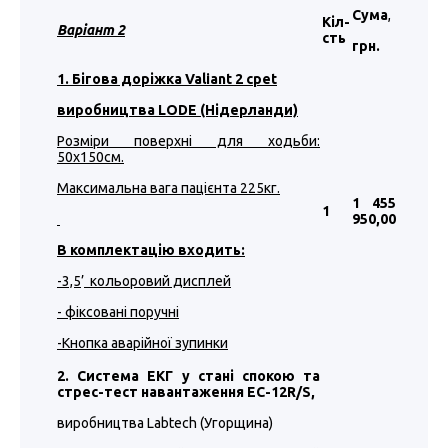
Сума
,
Кіл-
Варіант
2
сть
грн.
1. Бігова доріжка Valiant 2 cpet
виробництва LODE (Нідерланди)
Розміри поверхні для ходьби:
50
х1
5
0см.
Максимальна вага пацієнта 225кг.
1 455
1
950
,00
В комплектацію входить:
-3,5
’
кольоровий дисплей
- фіксовані поручні
-Кнопка аварійної зупинки
2. Система ЕКГ у стані спокою та
стрес-тест навантаження EC-12R/S,
виробництва Labtech (Угорщина)