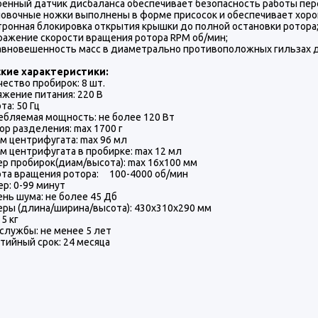
нный датчик дисбаланса обеспечивает безопасность работы пер
вочные ножки выполнены в форме присосок и обеспечивает хорош
онная блокировка открытия крышки до полной остановки ротора
жение скорости вращения ротора RPM об/мин;
новешенность масс в диаметрально противоположных гильзах до
кие характеристики:
ство пробирок: 8 шт.
ение питания: 220 В
а: 50 Гц
ляемая мощность: не более 120 Вт
 разделения: max 1700 г
центрифугата: max 96 мл
центрифугата в пробирке: max 12 мл
 пробирок(диам/высота): max 16х100 мм
а вращения ротора: 100-4000 об/мин
: 0-99 минут
ь шума: не более 45 Дб
ы (длина/ширина/высота): 430х310х290 мм
5 кг
лужбы: не менее 5 лет
ийный срок: 24 месяца