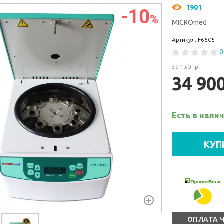
1901
-10
%
MICROmed
Артикул: F6605
0
39 150 грн
34 90
Есть в нали
КУП
ОПЛАТА 