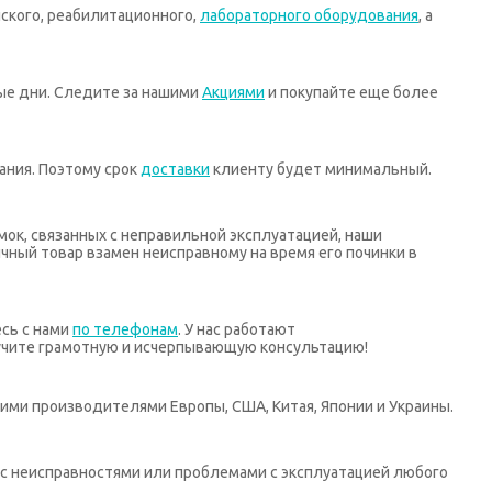
ского, реабилитационного,
лабораторного оборудования
, а
ные дни. Следите за нашими
Акциями
и покупайте еще более
ания. Поэтому срок
доставки
клиенту будет минимальный.
мок, связанных с неправильной эксплуатацией, наши
ный товар взамен неисправному на время его починки в
есь с нами
по телефонам
. У нас работают
учите грамотную и исчерпывающую консультацию!
ими производителями Европы, США, Китая, Японии и Украины.
х с неисправностями или проблемами с эксплуатацией любого