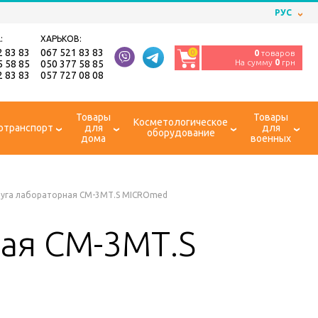
РУС
:
ХАРЬКОВ:
2 83 83
067 521 83 83
0
0
товаров
На сумму
0
грн
5 58 85
050 377 58 85
2 83 83
057 727 08 08
Товары
Товары
Косметологическое
отранспорт
для
для
оборудование
дома
военных
уга лабораторная СМ-3МТ.S MICROmed
ая СМ-3МТ.S