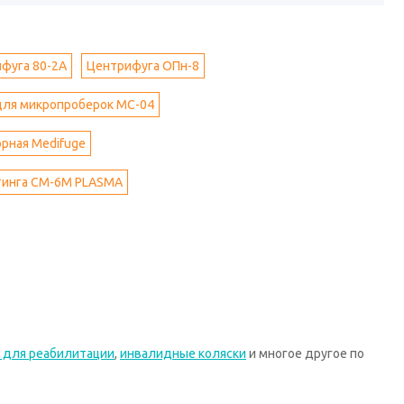
фуга 80-2А
Центрифуга ОПн-8
для микропроберок MC-04
рная Medifuge
тинга CM-6M PLASMA
 для реабилитации
,
инвалидные коляски
и многое другое по