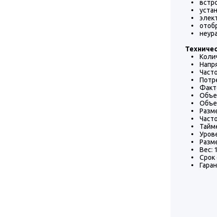
• встрое
• устано
• электр
• отобра
• неурав
Техничес
• Количе
• Напряж
• Частот
• Потреб
• Фактор
• Объем 
• Объем 
• Размер
• Частот
• Таймер
• Уровен
• Размер
• Вес: 1
• Срок с
• Гарант