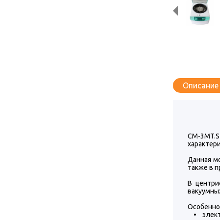
Описание
СМ-3MT.S
характери
Данная м
также в п
В центри
вакуумных
Особенно
• электр