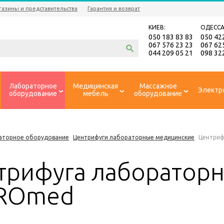
газины и представительства
Гарантия и возврат
КИЕВ:
ОДЕССА
050 183 83 83
050 42
067 576 23 23
067 62
044 209 05 21
098 32
Лабораторное
Медицинская
Массажное
Электр
оборудование
мебель
оборудование
аторное оборудование
Центрифуги лабораторные медицинские
Центриф
трифуга лабораторн
ROmed