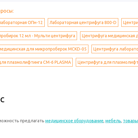
просы:
лабораторная ОПн-12
Лабораторная центрифуга 800-D
Центри
пробирок 12 мл - Мульти центрифуга
Центрифуга медицинская 
медицинская для микропроберок MCKD-05
Центрифуга лаборато
для плазмолифтинга CM-6 PLASMA
Центрифуга для плазмолиф
с
зможность предлагать
медицинское оборудование
,
мебель
,
товары