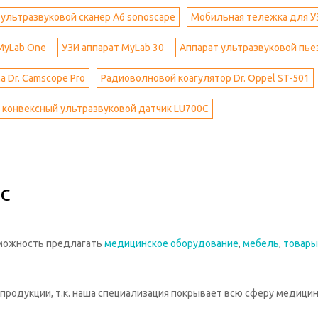
ультразвуковой сканер A6 sonoscape
Мобильная тележка для У
MyLab One
УЗИ аппарат MyLab 30
Аппарат ультразвуковой пьез
 Dr. Camscope Pro
Радиоволновой коагулятор Dr. Oppel ST-501
 конвексный ультразвуковой датчик LU700C
с
зможность предлагать
медицинское оборудование
,
мебель
,
товары
родукции, т.к. наша специализация покрывает всю сферу медицин