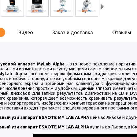
Видео
Заказ и доставка
Отзывы
уковой аппарат MyLab Alpha
– это новое поколение портативн
альными возможностями не уступающими самым современным ст
MyLab Alpha
оснащен широкоформатным жидкокристаллическ
вать в любую сторону, а также удобным сенсорным экраном для у
сенсорного экрана и эргономичная клавиатура с функционал
ия исследования простым и удобным. Данный аппарат имеет четы
нный дисковод для записи результатов диагностики на CD и DV
ого сравнения, которая дает возможность сравнивать результат
в и экспортировать изображения компьютерах как на операционной
т поставки входят три пакета специализированного программного
вный узи аппарат ESAOTE MY LAB ALPHA
цена во Львове и друг
вный узи аппарат ESAOTE MY LAB ALPHA
купить во Львове, в Ки