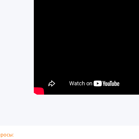
просы: