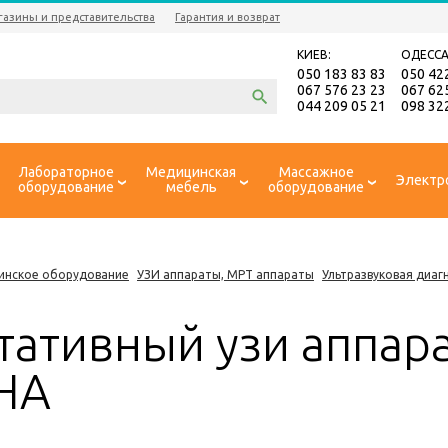
газины и представительства
Гарантия и возврат
КИЕВ:
ОДЕССА
050 183 83 83
050 42
067 576 23 23
067 62
044 209 05 21
098 32
Лабораторное
Медицинская
Массажное
Электр
оборудование
мебель
оборудование
инское оборудование
УЗИ аппараты, МРТ аппараты
Ультразвуковая диаг
тативный узи аппар
HA