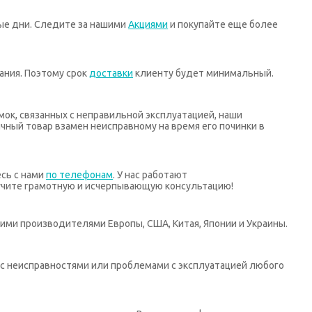
ные дни. Следите за нашими
Акциями
и покупайте еще более
ания. Поэтому срок
доставки
клиенту будет минимальный.
мок, связанных с неправильной эксплуатацией, наши
ный товар взамен неисправному на время его починки в
есь с нами
по телефонам
. У нас работают
учите грамотную и исчерпывающую консультацию!
ими производителями Европы, США, Китая, Японии и Украины.
х с неисправностями или проблемами с эксплуатацией любого