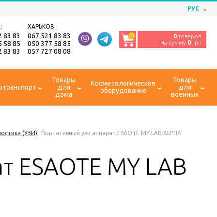
РУС
:
ХАРЬКОВ:
2 83 83
067 521 83 83
0
0
товаров
На сумму
0
грн
5 58 85
050 377 58 85
2 83 83
057 727 08 08
Товары
Товары
Косметологическое
отранспорт
для
для
оборудование
дома
военных
ностика (УЗИ)
Портативный узи аппарат ESAOTE MY LAB ALPHA
ат ESAOTE MY LAB