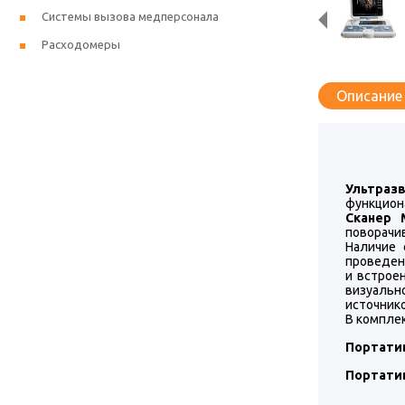
Системы вызова медперсонала
Расходомеры
Описание
Ультразв
функцион
Сканер 
поворачи
Наличие 
проведен
и встрое
визуальн
источнико
В комплек
Портати
Портати