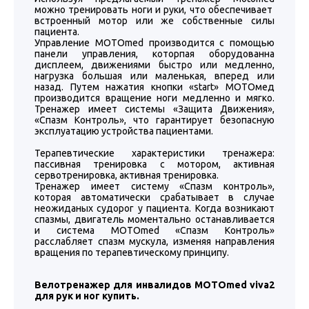
можно тренировать ноги и руки, что обеспечивает
встроенный мотор или же собственные силы
пациента.
Управление MOTOmed производится с помощью
панели управления, которпая оборудованна
дисплеем, движениями быстро или медленно,
нагрузка большая или маленькая, вперед или
назад. Путем нажатия кнопки «start» МОТОмед
производится вращение ноги медленно и мягко.
Тренажер имеет системы «Защита Движения»,
«Спазм Контроль», что гарантирует безопасную
эксплуатацию устройства пациентами.
Терапевтические характеристики тренажера:
пассивная тренировка с мотором, активная
сервотренировка, активная тренировка.
Тренажер имеет систему «Спазм контроль»,
которая автоматически срабатывает в случае
неожиданых судорог у пациента. Когда возникают
спазмы, двигатель моментально останавливается
и система MOTOmed «Спазм Контроль»
расслабляет спазм мускула, изменяя направления
вращения по терапевтическому принципу.
Велотренажер для инвалидов MOTOmed viva2
для рук и ног купить.