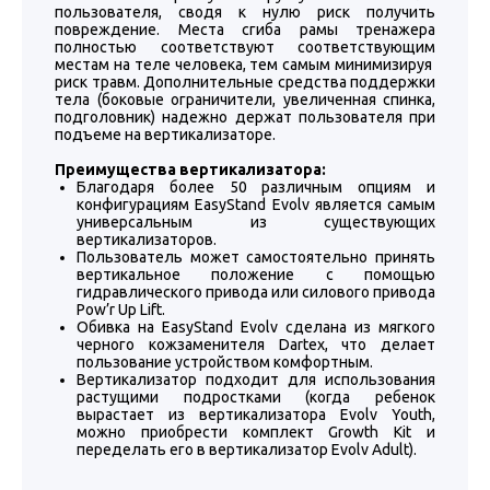
пользователя, сводя к нулю риск получить
повреждение. Места сгиба рамы тренажера
полностью соответствуют соответствующим
местам на теле человека, тем самым минимизируя
риск травм. Дополнительные средства поддержки
тела (боковые ограничители, увеличенная спинка,
подголовник) надежно держат пользователя при
подъеме на вертикализаторе.
Преимущества вертикализатора:
Благодаря более 50 различным опциям и
конфигурациям EasyStand Evolv является самым
универсальным из существующих
вертикализаторов.
Пользователь может самостоятельно принять
вертикальное положение с помощью
гидравлического привода или силового привода
Pow’r Up Lift.
Обивка на EasyStand Evolv сделана из мягкого
черного кожзаменителя Dartex, что делает
пользование устройством комфортным.
Вертикализатор подходит для использования
растущими подростками (когда ребенок
вырастает из вертикализатора Evolv Youth,
можно приобрести комплект Growth Kit и
переделать его в вертикализатор Evolv Adult).